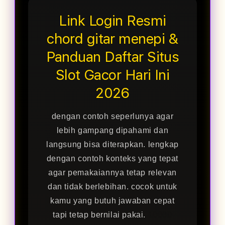
Link Login Resmi
chord gitar menepi &
Panduan Daftar Situs
Slot Gacor Hari Ini
2026
dengan contoh seperlunya agar
lebih gampang dipahami dan
langsung bisa diterapkan. lengkap
dengan contoh konteks yang tepat
agar pemakaiannya tetap relevan
dan tidak berlebihan. cocok untuk
kamu yang butuh jawaban cepat
tapi tetap bernilai pakai.
10000