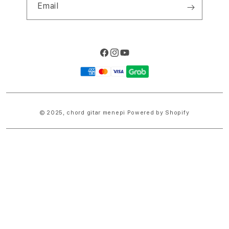
Email
Facebook
Instagram
YouTube
Payment
methods
© 2025,
chord gitar menepi
Powered by Shopify