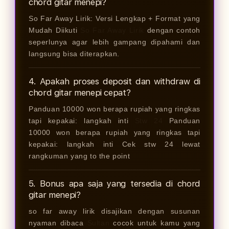
chord gitar menepi?
So Far Away Lirik: Versi Lengkap + Format yang
Mudah Diikuti
So Far Away Lirik
dengan contoh
seperlunya agar lebih gampang dipahami dan
langsung bisa diterapkan.
4. Apakah proses deposit dan withdraw di
chord gitar menepi cepat?
Panduan 10000 won berapa rupiah yang ringkas
tapi kepakai: langkah inti
Stw 24
Panduan
10000 won berapa rupiah yang ringkas tapi
kepakai: langkah inti Cek stw 24 lewat
rangkuman yang to the point
5. Bonus apa saja yang tersedia di chord
gitar menepi?
so far away lirik disajikan dengan susunan
nyaman dibaca
Sultan
cocok untuk kamu yang