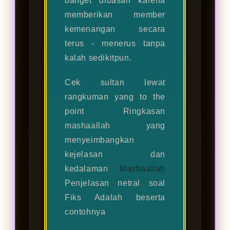
banget dibasah karena
memberikan member
kemenangan secara
terus - menerus tanpa
kalah sedikitpun.
Cek sultan lewat
rangkuman yang to the
point Ringkasan
mashaallah yang
menyeimbangkan
kejelasan dan
kedalaman
Mashaallah
Penjelasan netral soal
Fiks Adalah beserta
contohnya