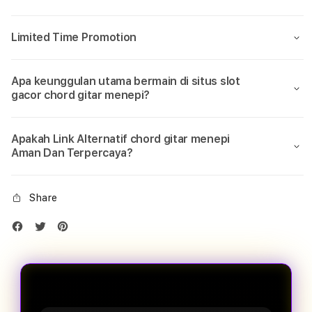
Gitar
Gitar
Menepi:
Mene
Format
Form
Limited Time Promotion
Nyaman
Nya
untuk
untu
Dibaca
Diba
Apa keunggulan utama bermain di situs slot
Sekali
Sekal
gacor chord gitar menepi?
Lihat
Lihat
Apakah Link Alternatif chord gitar menepi
Aman Dan Terpercaya?
Share