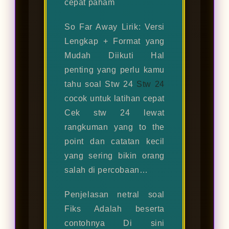
cepat paham
So Far Away Lirik: Versi
Lengkap + Format yang
Mudah Diikuti Hal
penting yang perlu kamu
tahu soal Stw 24
Stw 24
cocok untuk latihan cepat
Cek stw 24 lewat
rangkuman yang to the
point dan catatan kecil
yang sering bikin orang
salah di percobaan…
Penjelasan netral soal
Fiks Adalah beserta
contohnya Di sini