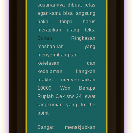
susunannya dibuat jelas
agar kamu bisa langsung
pakai tanpa harus
merapikan ulang teks.
Sultan
Ringkasan
mashaallah yang
menyeimbangkan
kejelasan dan
kedalaman Langkah
praktis menyelesaikan
10000 Won Berapa
Rupiah Cek stw 24 lewat
rangkuman yang to the
point
Sangat menakjubkan