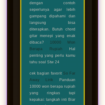
dengan contoh
seperlunya agar lebih
gampang dipahami dan
langsung bisa
diterapkan. Butuh chord
gitar menepi yang enak
dibaca?
10000 Won
Berapa Rupiah
Hal
penting yang perlu kamu
tahu soal Stw 24
cek bagian favorit
So Far
Away Lirik
Panduan
10000 won berapa rupiah
yang ringkas tapi
kepakai: langkah inti Biar