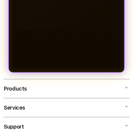
Products
Services
chord gitar menepi
SLOT ONLINE
Support
AppleCare+
SITUS SLOT GACOR