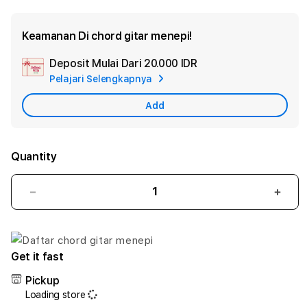
Keamanan Di chord gitar menepi!
Deposit Mulai Dari
20.000 IDR
Add
Pelajari Selengkapnya
Apple
Care
Add
Quantity
Decrease
Incr
quantity
quant
for
for
chord
chor
gitar
gitar
Get it fast
menepi
mene
Pickup
#
#
Loading store
Chord
Chor