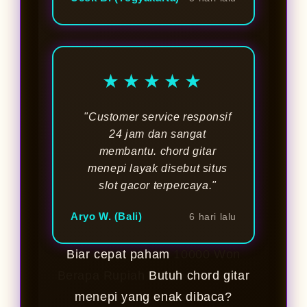
★★★★★
"Customer service responsif
24 jam dan sangat
membantu. chord gitar
menepi layak disebut situs
slot gacor terpercaya."
Aryo W. (Bali)
6 hari lalu
Biar cepat paham
10000 Won
Berapa Rupiah
Butuh chord gitar
menepi yang enak dibaca?