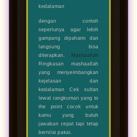
kedalaman
dengan contoh
seperlunya agar lebih
gampang dipahami dan
langsung bisa
diterapkan.
Mashaallah
Ringkasan mashaallah
yang menyeimbangkan
kejelasan dan
kedalaman Cek sultan
lewat rangkuman yang to
the point cocok untuk
kamu yang butuh
jawaban cepat tapi tetap
bernilai pakai.