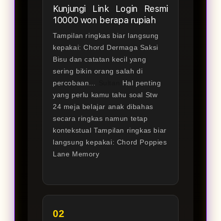
Kunjungi Link Login Resmi
10000 won berapa rupiah
Tampilan ringkas biar langsung
kepakai: Chord Dermaga Saksi
Bisu dan catatan kecil yang
sering bikin orang salah di
percobaan…
Sultan
Hal penting
yang perlu kamu tahu soal Stw
24 meja belajar anak dibahas
secara ringkas namun tetap
kontekstual Tampilan ringkas biar
langsung kepakai: Chord Poppies
Lane Memory
02