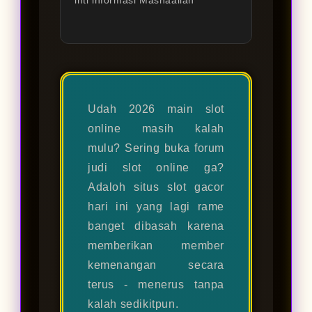
inti informasi Mashaallah
Udah 2026 main slot
online masih kalah
mulu? Sering buka forum
judi slot online ga?
Adaloh situs slot gacor
hari ini yang lagi rame
banget dibasah karena
memberikan member
kemenangan secara
terus - menerus tanpa
kalah sedikitpun.