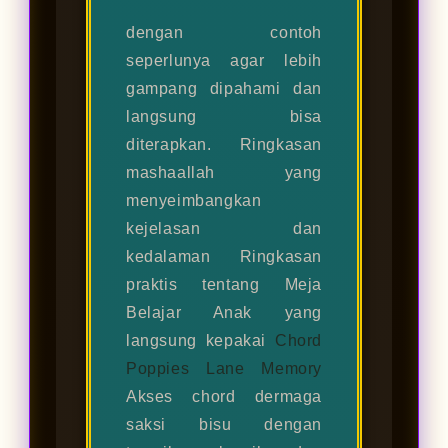
dengan contoh
seperlunya agar lebih
gampang dipahami dan
langsung bisa
diterapkan. Ringkasan
mashaallah yang
menyeimbangkan
kejelasan dan
kedalaman Ringkasan
praktis tentang Meja
Belajar Anak yang
langsung kepakai
Chord
Poppies Lane Memory
Akses chord dermaga
saksi bisu dengan