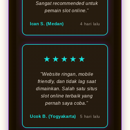
Sangat recommended untuk
pemain slot online."
Ican S. (Medan)
4 hari lalu
★★★★★
"Website ringan, mobile
friendly, dan tidak lag saat
dimainkan. Salah satu situs
slot online terbaik yang
pernah saya coba."
Ucok B. (Yogyakarta)
5 hari lalu