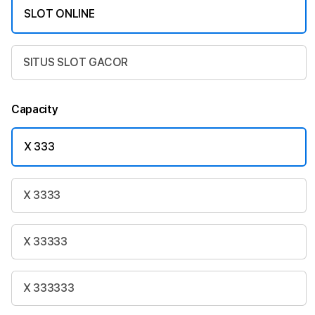
SLOT ONLINE
SITUS SLOT GACOR
Capacity
X 333
X 3333
X 33333
X 333333