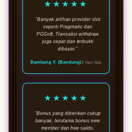
★★★★★
"Banyak pilihan provider slot
seperti Pragmatic dan
PGSoft. Transaksi withdraw
juga cepat dan terbukti
dibayar."
Bambang Y. (Bandung)
3 hari lalu
★★★★★
"Bonus yang diberikan cukup
banyak, terutama bonus new
member dan free saldo.