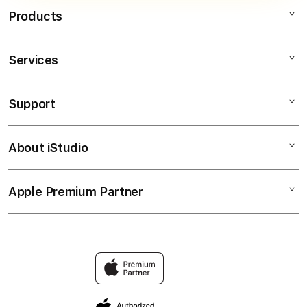
Products
Services
10000 won berapa rupiah
SLOT ONLINE
Support
AppleCare+
SITUS SLOT GACOR
Corporate
SLOT GACOR
About iStudio
My Account
Slot Online
SITUS SLOT ONLINE
Collection & Delivery
Elush Service Provider
SITUS SLOT GACOR
Apple Premium Partner
About Us
Returns & Exchanges
Financing Options
SLOT GACOR TERPOPULER
Find an iStudio near you
Contact Us
Trade-in
SLOT
Why Shop at iStudio
FAQ
Traveller’s Reservation
Elush Corporate Website
Privacy Policy
Site Terms of Use