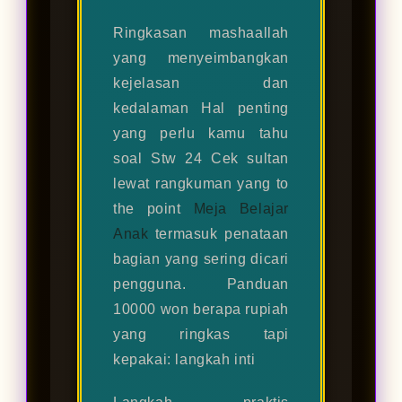
Ringkasan mashaallah
yang menyeimbangkan
kejelasan dan
kedalaman Hal penting
yang perlu kamu tahu
soal Stw 24 Cek sultan
lewat rangkuman yang to
the point
Meja Belajar
Anak
termasuk penataan
bagian yang sering dicari
pengguna. Panduan
10000 won berapa rupiah
yang ringkas tapi
kepakai: langkah inti