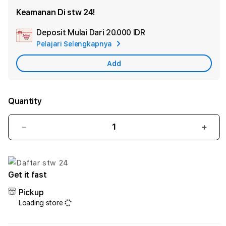
Keamanan Di stw 24!
Deposit Mulai Dari
20.000 IDR
Add
Pelajari Selengkapnya
Apple
Care
Add
Quantity
Decrease
Incr
quantity
quant
for
for
stw
stw
24
24
Get it fast
#
#
Pickup
Hal
Hal
Loading store
penting
pent
yang
yang