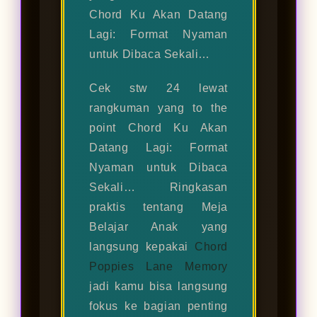
Chord Ku Akan Datang
Lagi: Format Nyaman
untuk Dibaca Sekali…
Cek stw 24 lewat
rangkuman yang to the
point Chord Ku Akan
Datang Lagi: Format
Nyaman untuk Dibaca
Sekali… Ringkasan
praktis tentang Meja
Belajar Anak yang
langsung kepakai
Chord
Poppies Lane Memory
jadi kamu bisa langsung
fokus ke bagian penting