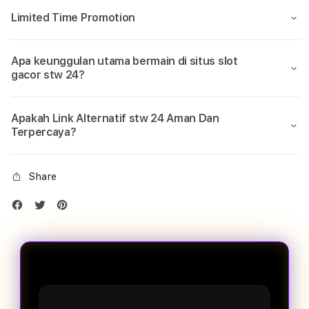
perlu
perlu
kamu
kamu
Limited Time Promotion
tahu
tahu
soal
soal
Stw
Stw
Apa keunggulan utama bermain di situs slot
24
24
gacor stw 24?
Apakah Link Alternatif stw 24 Aman Dan
Terpercaya?
Share