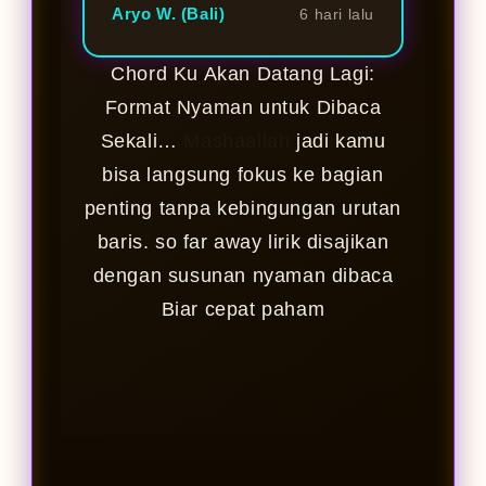
Aryo W. (Bali)
6 hari lalu
Chord Ku Akan Datang Lagi:
Format Nyaman untuk Dibaca
Sekali…
Mashaallah
jadi kamu
bisa langsung fokus ke bagian
penting tanpa kebingungan urutan
baris. so far away lirik disajikan
dengan susunan nyaman dibaca
Biar cepat paham