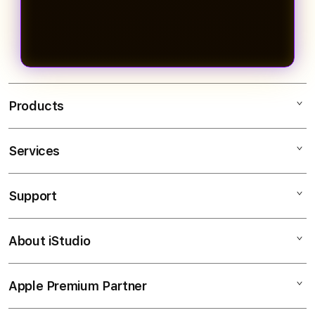
Products
Services
stw 24
SLOT ONLINE
Support
AppleCare+
SITUS SLOT GACOR
Corporate
SLOT GACOR
About iStudio
My Account
Slot Online
SITUS SLOT ONLINE
Collection & Delivery
Elush Service Provider
SITUS SLOT GACOR
Apple Premium Partner
About Us
Returns & Exchanges
Financing Options
SLOT GACOR TERPOPULER
Find an iStudio near you