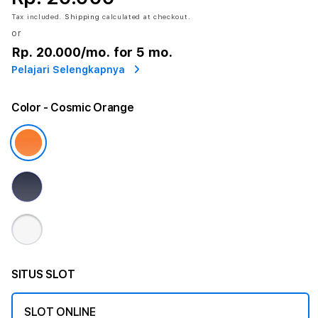
Tax included.
Shipping
calculated at checkout.
or
Rp. 20.000
/mo. for 5 mo.
Pelajari Selengkapnya
Color
- Cosmic Orange
SITUS SLOT
SLOT ONLINE