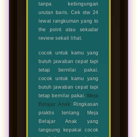
tanpa kebingungan
urutan baris. Cek stw 24
lewat rangkuman yang to
the point atau sekadar
review sekali lihat.
cocok untuk kamu yang
butuh jawaban cepat tapi
tetap bernilai pakai.
cocok untuk kamu yang
butuh jawaban cepat tapi
tetap bernilai pakai.
Meja
Belajar Anak
Ringkasan
praktis tentang Meja
Belajar Anak yang
langsung kepakai cocok