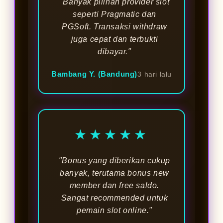
"Banyak pilihan provider slot
seperti Pragmatic dan
PGSoft. Transaksi withdraw
juga cepat dan terbukti
dibayar."
Bambang Y. (Bandung)
3 hari lalu
★★★★★
"Bonus yang diberikan cukup
banyak, terutama bonus new
member dan free saldo.
Sangat recommended untuk
pemain slot online."