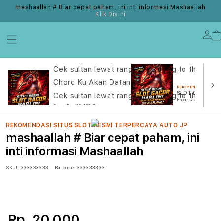
mashaallah # Biar cepat paham, ini inti informasi Mashaallah
Klik Disini
Lo
in
REKOMENDASI SITUS SLOT RESMI TERPERCAYA AUTO JP
Cek sultan lewat rangkuman yang to the point
Chord Ku Akan Datang Lagi
REKOMENDASI SITUS 
SLOT ONLINE
Cek sultan lewat rangkuman yang to the poin
From Rp. 20.000
From Rp. 20.000 Rp
REKOMENDASI SITUS SLOT RESMI TERPERCAYA AUTO JP
mashaallah # Biar cepat paham, ini
inti informasi Mashaallah
SKU:
333333333
Barcode:
333333333
Rp. 20.000