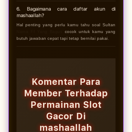
6. Bagaimana cara daftar akun di
mashaallah?
Hal penting yang perlu kamu tahu soal Sultan
Nama Ff Yang Bagus
cocok untuk kamu yang
butuh jawaban cepat tapi tetap bernilai pakai.
Komentar Para
Member Terhadap
Permainan Slot
Gacor Di
mashaallah