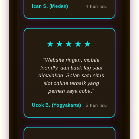
Ican S. (Medan)
4 hari lalu
★★★★★
"Website ringan, mobile
friendly, dan tidak lag saat
dimainkan. Salah satu situs
slot online terbaik yang
pernah saya coba."
Ucok B. (Yogyakarta)
5 hari lalu