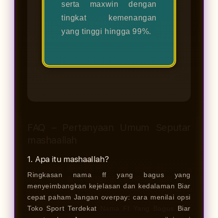
serta maxwin dengan
tingkat kemenangan
yang tinggi hingga 99%.
FAQ – Pertanyaan Umum Seputar
mashaallah
1. Apa itu mashaallah?
Ringkasan nama ff yang bagus yang
menyeimbangkan kejelasan dan kedalaman Biar
cepat paham Jangan overpay: cara menilai opsi
Toko Sport Terdekat
Nama Ff Yang Bagus
Biar