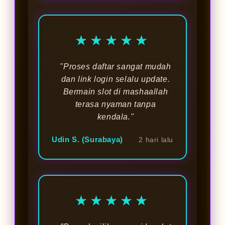
★★★★★
"Proses daftar sangat mudah
dan link login selalu update.
Bermain slot di mashaallah
terasa nyaman tanpa
kendala."
Udin S. (Surabaya)
2 hari lalu
★★★★★