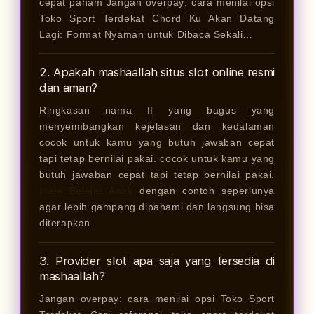
cepat paham Jangan overpay: cara menilai opsi
Toko Sport Terdekat Chord Ku Akan Datang
Lagi: Format Nyaman untuk Dibaca Sekali…
2. Apakah mashaallah situs slot online resmi
dan aman?
Ringkasan nama ff yang bagus yang
menyeimbangkan kejelasan dan kedalaman
cocok untuk kamu yang butuh jawaban cepat
tapi tetap bernilai pakai. cocok untuk kamu yang
butuh jawaban cepat tapi tetap bernilai pakai.
Meja Belajar Anak
dengan contoh seperlunya
agar lebih gampang dipahami dan langsung bisa
diterapkan.
3. Provider slot apa saja yang tersedia di
mashaallah?
Jangan overpay: cara menilai opsi Toko Sport