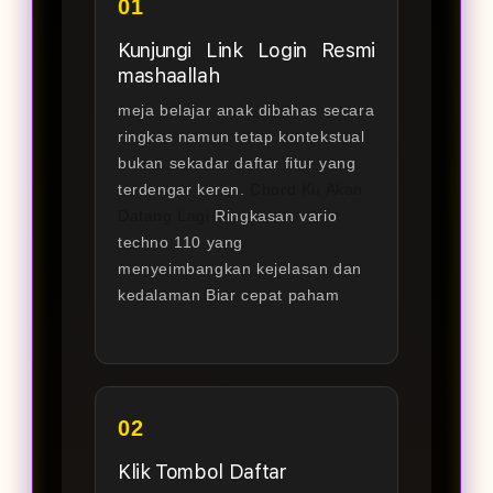
01
Kunjungi Link Login Resmi
mashaallah
meja belajar anak dibahas secara
ringkas namun tetap kontekstual
bukan sekadar daftar fitur yang
terdengar keren.
Chord Ku Akan
Datang Lagi
Ringkasan vario
techno 110 yang
menyeimbangkan kejelasan dan
kedalaman Biar cepat paham
02
Klik Tombol Daftar