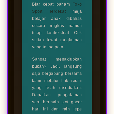
Biar cepat paham
Toko
Sport Terdekat
meja
belajar anak dibahas
secara ringkas namun
tetap kontekstual Cek
sultan lewat rangkuman
yang to the point
Sangat menakjubkan
bukan? Jadi, langsung
saja bergabung bersama
kami melalui link resmi
yang telah disediakan.
Dapatkan pengalaman
seru bermain slot gacor
hari ini dan raih jepe