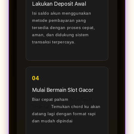
Lakukan Deposit Awal
Isi saldo akun menggunakan
metode pembayaran yang
tersedia dengan proses cepat,
aman, dan didukung sistem
transaksi terpercaya.
04
Mulai Bermain Slot Gacor
Biar cepat paham
Toko Sport
Terdekat
Temukan chord ku akan
datang lagi dengan format rapi
dan mudah dipindai