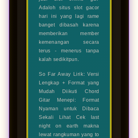
Adaloh situs slot gacor
hari ini yang lagi rame
banget dibasah karena
memberikan member
kemenangan secara
terus - menerus tanpa
kalah sedikitpun.
So Far Away Lirik: Versi
Lengkap + Format yang
Mudah Diikuti Chord
Gitar Menepi: Format
Nyaman untuk Dibaca
Sekali Lihat Cek last
night on earth makna
lewat rangkuman yang to