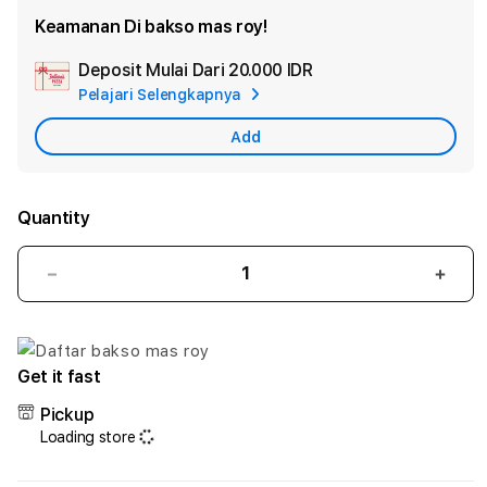
Keamanan Di bakso mas roy!
Deposit Mulai Dari
20.000 IDR
Add
Pelajari Selengkapnya
Apple
Care
Add
Quantity
Decrease
Incr
quantity
quant
for
for
bakso
baks
mas
mas
Get it fast
roy
roy
Pickup
#
#
Loading store
Jawaban
Jawa
jelas
jelas