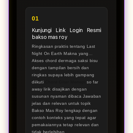
01
Kunjungi Link Login Resmi
bakso mas roy
Ringkasan praktis tentang Last
Night On Earth Makna yang…
Akses chord dermaga saksi bisu
dengan tampilan bersih dan
ringkas supaya lebih gampang
diikuti
Chord Gitar Menepi
so far
away lirik disajikan dengan
susunan nyaman dibaca Jawaban
jelas dan relevan untuk topik
Bakso Mas Roy lengkap dengan
contoh konteks yang tepat agar
pemakaiannya tetap relevan dan
tidak berlebihan.