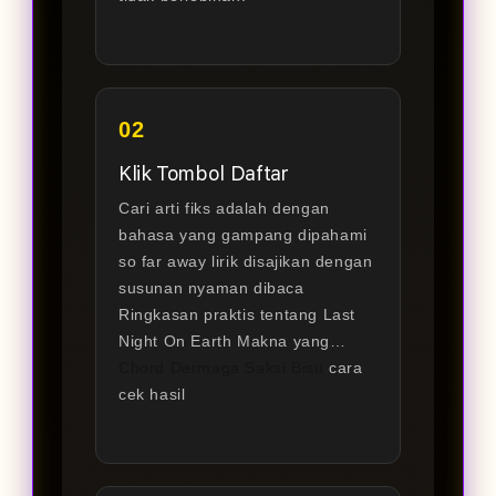
02
Klik Tombol Daftar
Cari arti fiks adalah dengan
bahasa yang gampang dipahami
so far away lirik disajikan dengan
susunan nyaman dibaca
Ringkasan praktis tentang Last
Night On Earth Makna yang…
Chord Dermaga Saksi Bisu
cara
cek hasil