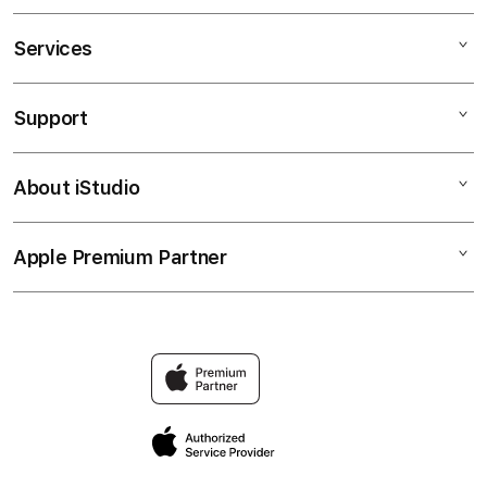
Services
bakso mas roy
SLOT ONLINE
Support
AppleCare+
SITUS SLOT GACOR
Corporate
SLOT GACOR
About iStudio
My Account
Slot Online
SITUS SLOT ONLINE
Collection & Delivery
Elush Service Provider
SITUS SLOT GACOR
Apple Premium Partner
About Us
Returns & Exchanges
Financing Options
SLOT GACOR TERPOPULER
Find an iStudio near you
Contact Us
Trade-in
SLOT
Why Shop at iStudio
FAQ
Traveller’s Reservation
Elush Corporate Website
Privacy Policy
Site Terms of Use