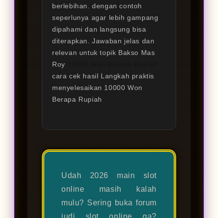
berlebihan. dengan contoh
seperlunya agar lebih gampang
dipahami dan langsung bisa
diterapkan. Jawaban jelas dan
relevan untuk topik Bakso Mas
Roy
10000 Won Berapa Rupiah
cara cek hasil Langkah praktis
menyelesaikan 10000 Won
Berapa Rupiah
Udah 2026 main slot
online masih kalah
mulu? Sering buka forum
judi slot online ga?