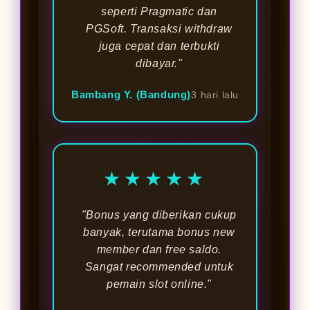
seperti Pragmatic dan
PGSoft. Transaksi withdraw
juga cepat dan terbukti
dibayar."
Bambang Y. (Bandung)
3 hari lalu
★★★★★
"Bonus yang diberikan cukup
banyak, terutama bonus new
member dan free saldo.
Sangat recommended untuk
pemain slot online."