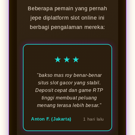
Beberapa pemain yang pernah
jepe diplatform slot online ini
berbagi pengalaman mereka:
★★★
"bakso mas roy benar-benar
situs slot gacor yang stabil.
Deposit cepat dan game RTP
tinggi membuat peluang
menang terasa lebih besar."
Anton F. (Jakarta)
1 hari lalu