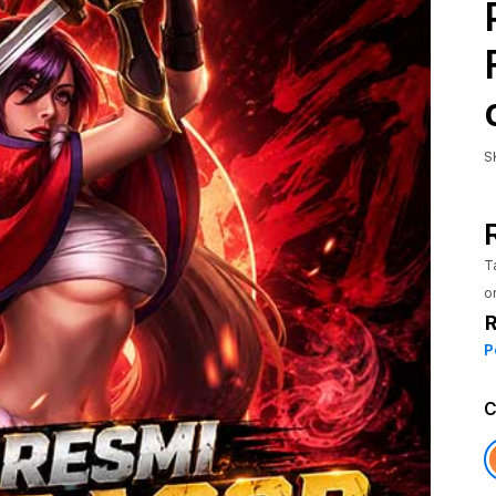
S
T
o
R
P
C