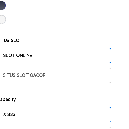
ITUS SLOT
SLOT ONLINE
SITUS SLOT GACOR
apacity
X 333