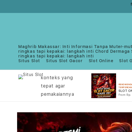
Versi Lengkap +
Format yang
Mudah Diikuti Cek
sultan lewat
rangkuman yang
to the point
10000
Maghrib Makassar: Inti Informasi Tanpa Muter-mu
ringkas tapi kepakai: langkah inti
Chord Dermaga 
Won Berapa
ringkas tapi kepakai: langkah inti
Situs Slot
Rupiah
Situs Slot Gacor
lengkap
Slot Online
Slot 
dengan contoh
konteks yang
tepat agar
REKOMENDA
TERPERCAY
SLOT O
pemakaiannya
From Rp.
tetap relevan dan
tidak berlebihan.
Skip to
Cek sultan lewat
product
information
rangkuman yang