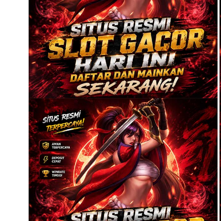
Open
media
2
in
modal