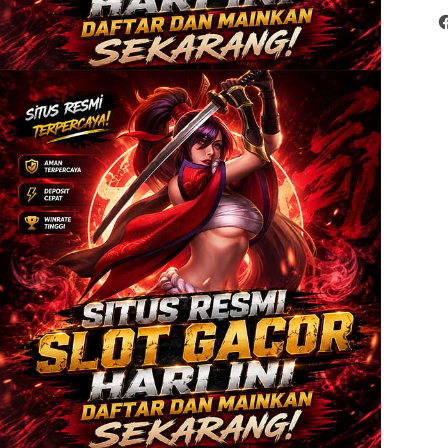
Open
media
7
in
modal