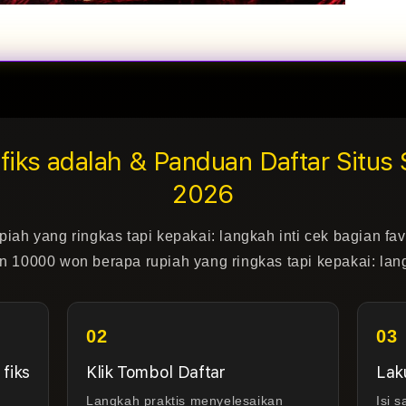
Open
media
9
in
modal
fiks adalah & Panduan Daftar Situs S
2026
ah yang ringkas tapi kepakai: langkah inti cek bagian fav
 10000 won berapa rupiah yang ringkas tapi kepakai: lang
02
03
fiks
Klik Tombol Daftar
Lak
Langkah praktis menyelesaikan
Isi 