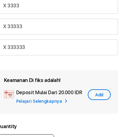
X 3333
X 33333
X 333333
Keamanan Di fiks adalah!
Deposit Mulai Dari
20.000 IDR
Add
Add
Pelajari Selengkapnya
Apple
Care
uantity