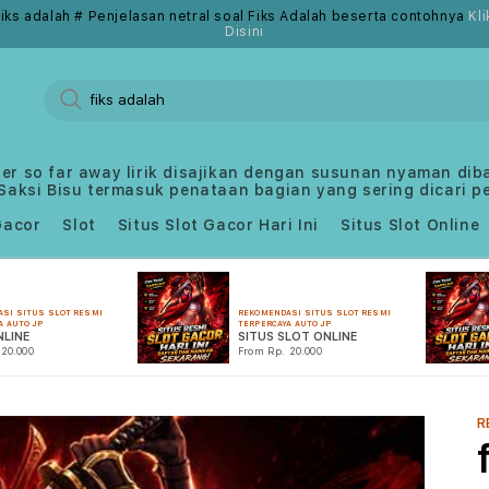
fiks adalah # Penjelasan netral soal Fiks Adalah beserta contohnya
Kli
Disini
ter so far away lirik disajikan dengan susunan nyaman d
Saksi Bisu
termasuk penataan bagian yang sering dicari 
Gacor
Slot
Situs Slot Gacor Hari Ini
Situs Slot Online
SI SITUS SLOT RESMI
REKOMENDASI SITUS SLOT RESMI
A AUTO JP
TERPERCAYA AUTO JP
NLINE
SITUS SLOT ONLINE
 20.000
From Rp. 20.000
R