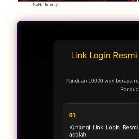
Open
of
NaN
/
-Infinity
media
8
in
modal
Link Login Resmi 
Panduan 10000 won berapa rupi
Panduan
01
Kunjungi Link Login Resmi 
adalah