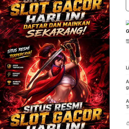
G
Open
media
5
in
modal
L
A
g
A
T