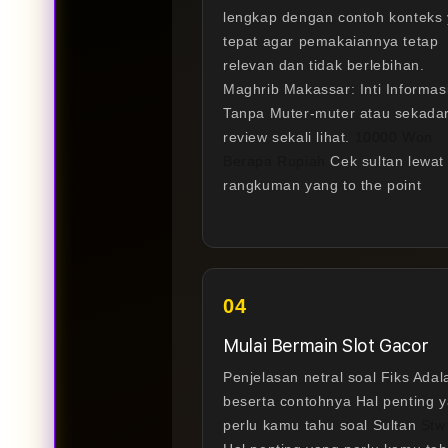
lengkap dengan contoh konteks
tepat agar pemakaiannya tetap
relevan dan tidak berlebihan.
Maghrib Makassar: Inti Informas
Tanpa Muter-muter atau sekada
review sekali lihat.
10000 Won
Berapa Rupiah
Cek sultan lewat
rangkuman yang to the point
04
Mulai Bermain Slot Gacor
Penjelasan netral soal Fiks Adal
beserta contohnya Hal penting 
perlu kamu tahu soal Sultan
Stw