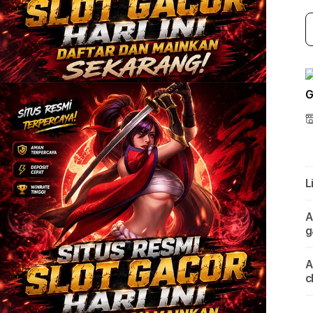
Open
G
media
5
in
modal
L
A
g
A
c