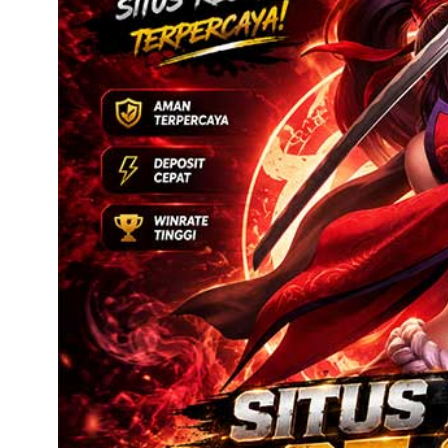
menyeimbangkan
kejelasan dan
kedalaman
From Rp. 20.000 Rp