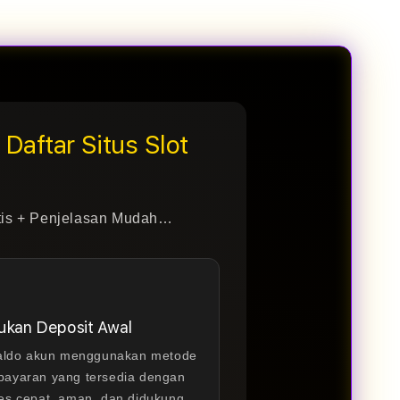
Daftar Situs Slot
tis + Penjelasan Mudah…
ukan Deposit Awal
saldo akun menggunakan metode
ayaran yang tersedia dengan
es cepat, aman, dan didukung