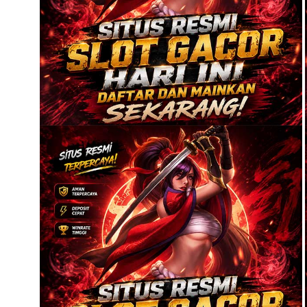
Open
media
2
in
modal