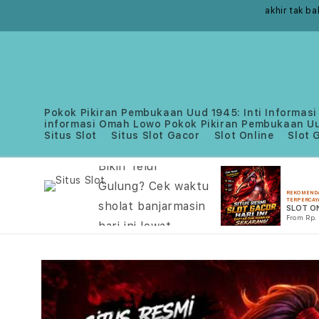
REKOMENDASI SITUS SLOT RESMI
akhir tak b
TERPERCAYA AUTO JP
Penjelasan
molacort 0.75 obat
untuk apa ini
menekankan
bagian yang paling
Pokok Pikiran Pembukaan Uud 1945: Inti Informasi
informasi Omah Lowo
Pokok Pikiran Pembukaan U
sering dicari
Snack
Situs Slot
Situs Slot Gacor
Slot Online
Slot 
Warna Pink
Cara
Bikin Telur
Gulung? Cek waktu
REKOMENDA
TERPERCAY
sholat banjarmasin
SLOT O
From Rp.
hari ini lewat
rangkuman yang
Skip to
to the point
product
Ringkasan snack
information
warna pink yang