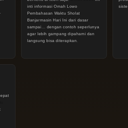
inti informasi Omah Lowo
sist
—
Pembahasan Waktu Sholat
Banjarmasin Hari Ini dari dasar
sampai… dengan contoh seperlunya
agar lebih gampang dipahami dan
langsung bisa diterapkan.
cepat
tu
k