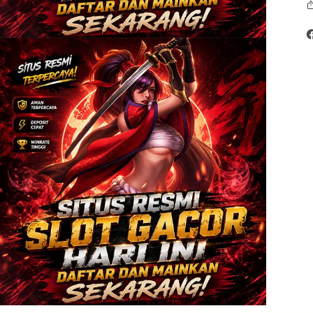
Open
media
7
in
modal
Open