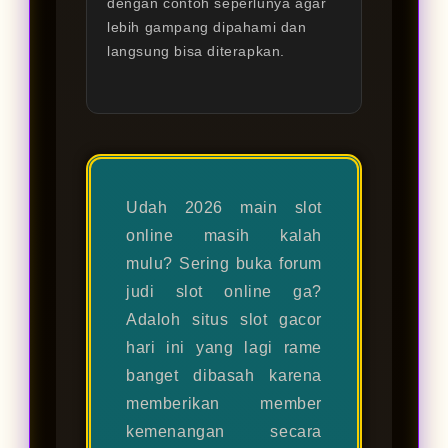
dengan contoh seperlunya agar
lebih gampang dipahami dan
langsung bisa diterapkan.
Udah 2026 main slot
online masih kalah
mulu? Sering buka forum
judi slot online ga?
Adaloh situs slot gacor
hari ini yang lagi rame
banget dibasah karena
memberikan member
kemenangan secara