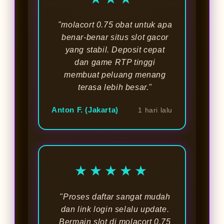
"molacort 0.75 obat untuk apa
benar-benar situs slot gacor
yang stabil. Deposit cepat
dan game RTP tinggi
membuat peluang menang
terasa lebih besar."
Anton F. (Jakarta)
1 hari lalu
★★★★★
"Proses daftar sangat mudah
dan link login selalu update.
Bermain slot di molacort 0.75