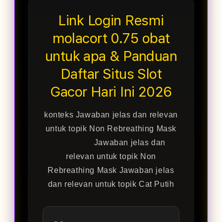
Link Login Resmi
molacort 0.75 obat
untuk apa & Panduan
Daftar Situs Slot
Gacor Hari Ini 2026
konteks Jawaban jelas dan relevan
untuk topik Non Rebreathing Mask
Cat Putih
Jawaban jelas dan
relevan untuk topik Non
Rebreathing Mask Jawaban jelas
dan relevan untuk topik Cat Putih