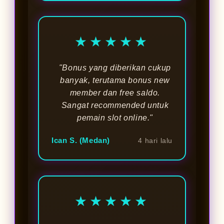
★★★★★
"Bonus yang diberikan cukup
banyak, terutama bonus new
member dan free saldo.
Sangat recommended untuk
pemain slot online."
Ican S. (Medan)
4 hari lalu
★★★★★