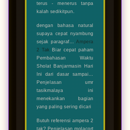
terus - menerus tanpa
kalah sedikitpun.
dengan bahasa natural
supaya cepat nyambung
sejak paragraf…
Ampera
2 Tak
Biar cepat paham
Pembahasan Waktu
Sholat Banjarmasin Hari
Ini dari dasar sampai…
Penjelasan umr
tasikmalaya ini
menekankan bagian
yang paling sering dicari
Butuh referensi ampera 2
tak? Penjelasan molacort