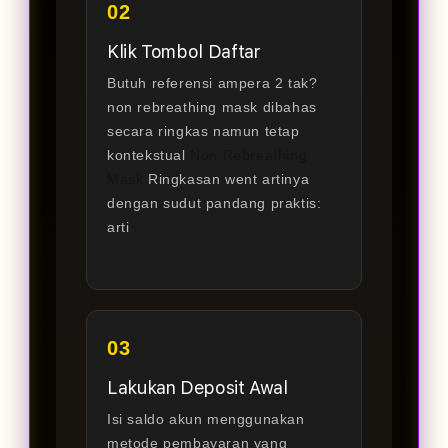
02
Klik Tombol Daftar
Butuh referensi ampera 2 tak?
non rebreathing mask dibahas
secara ringkas namun tetap
kontekstual
Non Rebreathing
Mask
Ringkasan went artinya
dengan sudut pandang praktis:
arti
03
Lakukan Deposit Awal
Isi saldo akun menggunakan
metode pembayaran yang