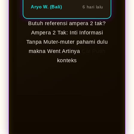
Aryo W. (Bali)
6 hari lalu
Butuh referensi ampera 2 tak?
Ampera 2 Tak: Inti Informasi
Tanpa Muter-muter pahami dulu
makna Went Artinya
Cat Putih
konteks