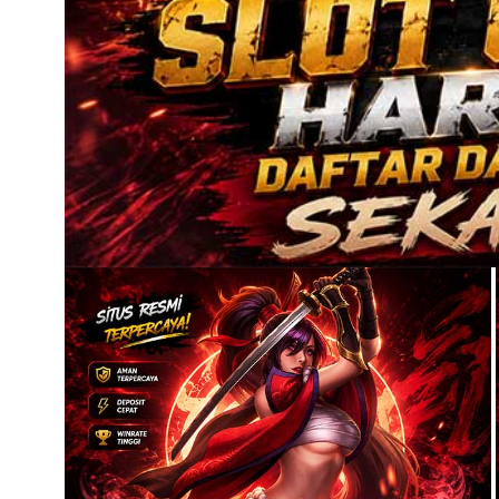
Open
media
1
in
modal