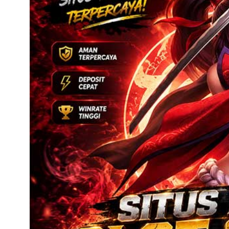
From Rp. 20.000 Rp