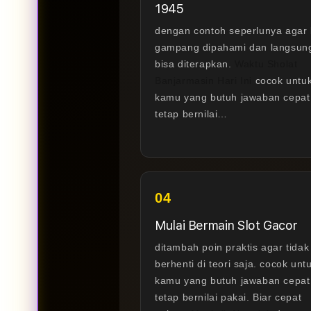
1945
dengan contoh seperlunya agar 
gampang dipahami dan langsun
bisa diterapkan.
Waktu Sholat
Banjarmasin Hari Ini
cocok untu
kamu yang butuh jawaban cepat 
tetap bernilai…
04
Mulai Bermain Slot Gacor
ditambah poin praktis agar tidak
berhenti di teori saja. cocok unt
kamu yang butuh jawaban cepat 
tetap bernilai pakai. Biar cepat