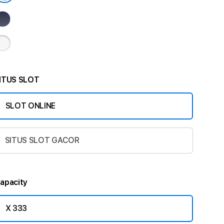
ITUS SLOT
SLOT ONLINE
SITUS SLOT GACOR
apacity
X 333