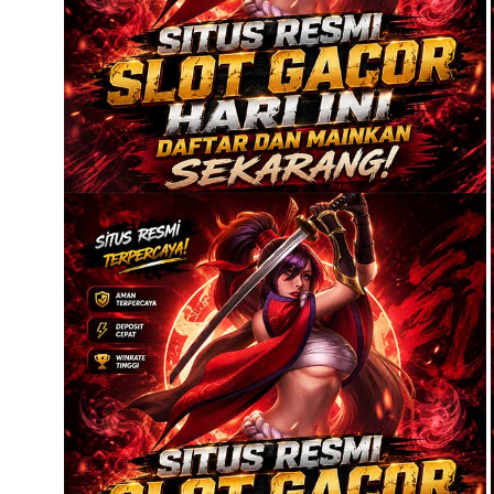
Open
media
2
in
modal