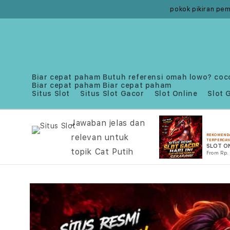
pokok pikiran pe
REKOMENDASI SITUS SLOT RESMI
TERPERCAYA AUTO JP
Butuh referensi
omah lowo?
Biar cepat paham Butuh referensi omah lowo? coc
Pembahasan Isi
Biar cepat paham Biar cepat paham
Situs Slot
Proposal dari dasar
Situs Slot Gacor
Slot Online
Slot 
sampai poin krusial
Jawaban jelas dan
relevan untuk
REKOMENDA
TERPERCAY
SLOT O
topik Cat Putih
From Rp.
Waktu Sholat
Banjarmasin Hari
Skip to
Ini
Pembahasan Isi
product
information
Proposal dari dasar
sampai poin krusial