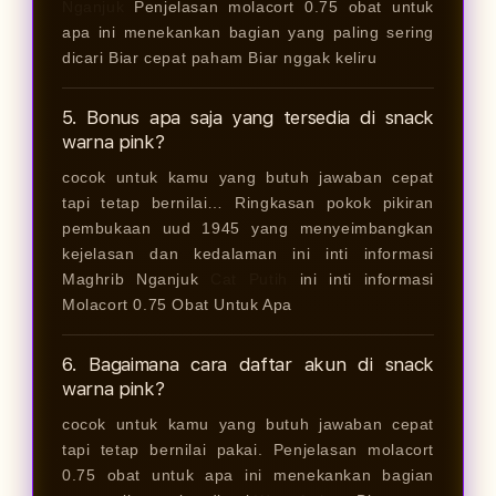
Nganjuk
Penjelasan molacort 0.75 obat untuk
apa ini menekankan bagian yang paling sering
dicari Biar cepat paham Biar nggak keliru
5. Bonus apa saja yang tersedia di snack
warna pink?
cocok untuk kamu yang butuh jawaban cepat
tapi tetap bernilai… Ringkasan pokok pikiran
pembukaan uud 1945 yang menyeimbangkan
kejelasan dan kedalaman ini inti informasi
Maghrib Nganjuk
Cat Putih
ini inti informasi
Molacort 0.75 Obat Untuk Apa
6. Bagaimana cara daftar akun di snack
warna pink?
cocok untuk kamu yang butuh jawaban cepat
tapi tetap bernilai pakai. Penjelasan molacort
0.75 obat untuk apa ini menekankan bagian