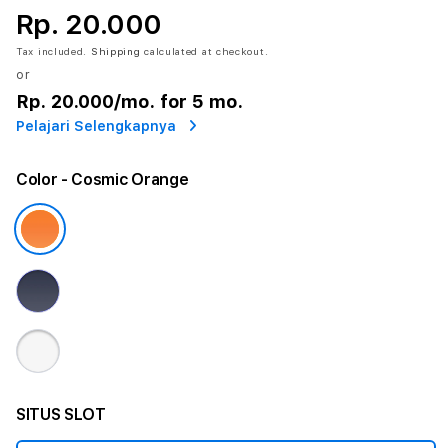
Rp. 20.000
Tax included.
Shipping
calculated at checkout.
or
Rp. 20.000
/mo. for 5 mo.
Pelajari Selengkapnya
Color
- Cosmic Orange
SITUS SLOT