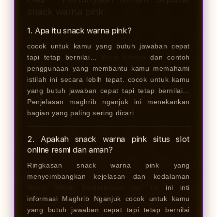
snack warna pink
1. Apa itu snack warna pink?
cocok untuk kamu yang butuh jawaban cepat
tapi tetap bernilai…
Went Artinya
dan contoh
penggunaan yang membantu kamu memahami
istilah ini secara lebih tepat. cocok untuk kamu
yang butuh jawaban cepat tapi tetap bernilai…
Penjelasan maghrib nganjuk ini menekankan
bagian yang paling sering dicari
2. Apakah snack warna pink situs slot
online resmi dan aman?
Ringkasan snack warna pink yang
menyeimbangkan kejelasan dan kedalaman
Waktu Sholat Banjarmasin Hari Ini
ini inti
informasi Maghrib Nganjuk cocok untuk kamu
yang butuh jawaban cepat tapi tetap bernilai