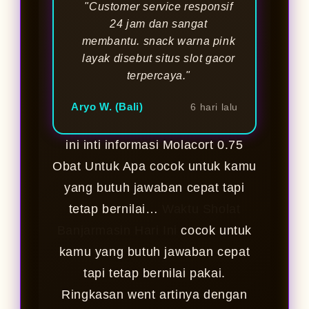
"Customer service responsif
24 jam dan sangat
membantu. snack warna pink
layak disebut situs slot gacor
terpercaya."
Aryo W. (Bali)
6 hari lalu
ini inti informasi Molacort 0.75
Obat Untuk Apa cocok untuk kamu
yang butuh jawaban cepat tapi
tetap bernilai…
Waktu Sholat
Banjarmasin Hari Ini
cocok untuk
kamu yang butuh jawaban cepat
tapi tetap bernilai pakai.
Ringkasan went artinya dengan