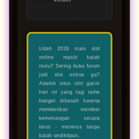
Cat Putih
konteks
Udah 2026 main slot
online masih kalah
mulu? Sering buka forum
judi slot online ga?
Adaloh situs slot gacor
hari ini yang lagi rame
banget dibasah karena
memberikan member
kemenangan secara
terus - menerus tanpa
kalah sedikitpun.