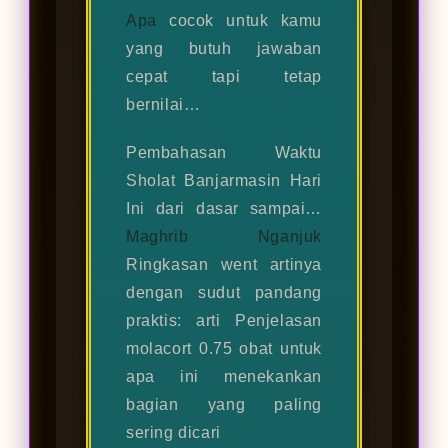
Apa
cocok untuk kamu
yang butuh jawaban
cepat tapi tetap
bernilai…
Pembahasan Waktu
Sholat Banjarmasin Hari
Ini dari dasar sampai…
Maghrib Nganjuk
Ringkasan went artinya
dengan sudut pandang
praktis: arti Penjelasan
molacort 0.75 obat untuk
apa ini menekankan
bagian yang paling
sering dicari