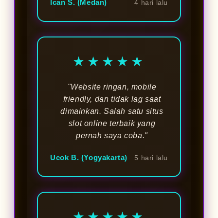
Ican S. (Medan)
4 hari lalu
★★★★★
"Website ringan, mobile
friendly, dan tidak lag saat
dimainkan. Salah satu situs
slot online terbaik yang
pernah saya coba."
Ucok B. (Yogyakarta)
5 hari lalu
★★★★★