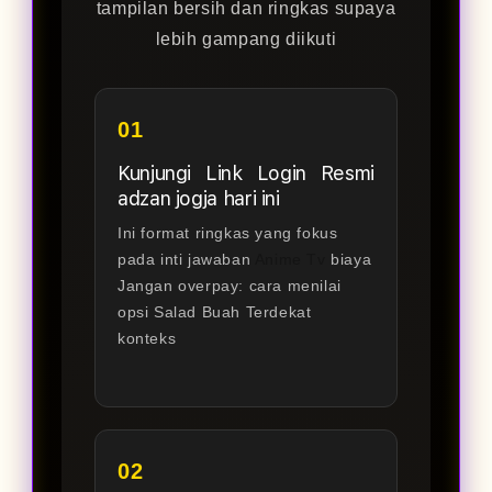
tampilan bersih dan ringkas supaya
lebih gampang diikuti
01
Kunjungi Link Login Resmi
adzan jogja hari ini
Ini format ringkas yang fokus
pada inti jawaban
Anime Tv
biaya
Jangan overpay: cara menilai
opsi Salad Buah Terdekat
konteks
02