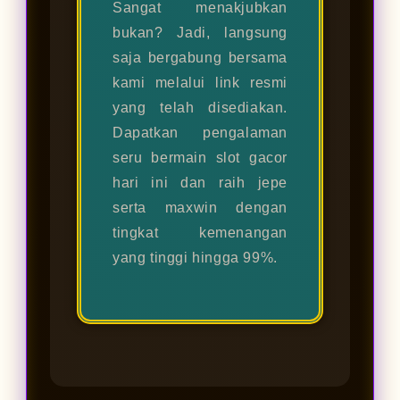
Sangat menakjubkan
bukan? Jadi, langsung
saja bergabung bersama
kami melalui link resmi
yang telah disediakan.
Dapatkan pengalaman
seru bermain slot gacor
hari ini dan raih jepe
serta maxwin dengan
tingkat kemenangan
yang tinggi hingga 99%.