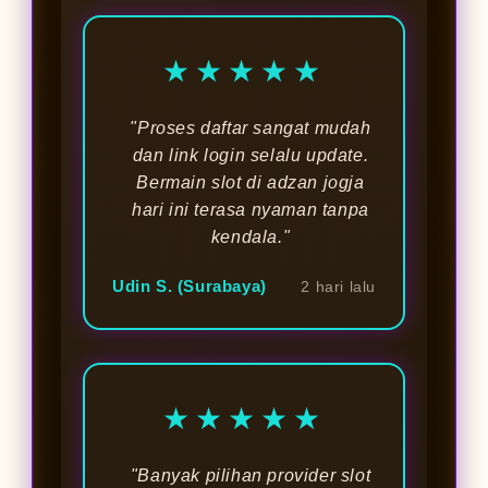
★★★★★
"Proses daftar sangat mudah
dan link login selalu update.
Bermain slot di adzan jogja
hari ini terasa nyaman tanpa
kendala."
Udin S. (Surabaya)
2 hari lalu
★★★★★
"Banyak pilihan provider slot