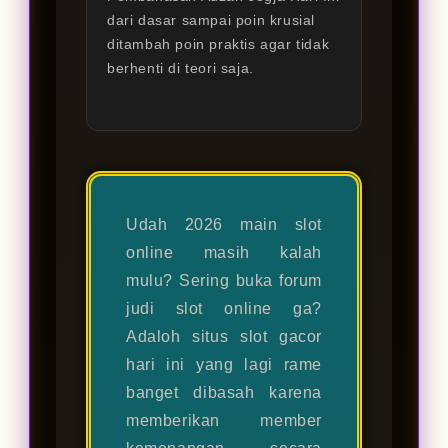
dari dasar sampai poin krusial
ditambah poin praktis agar tidak
berhenti di teori saja.
Udah 2026 main slot
online masih kalah
mulu? Sering buka forum
judi slot online ga?
Adaloh situs slot gacor
hari ini yang lagi rame
banget dibasah karena
memberikan member