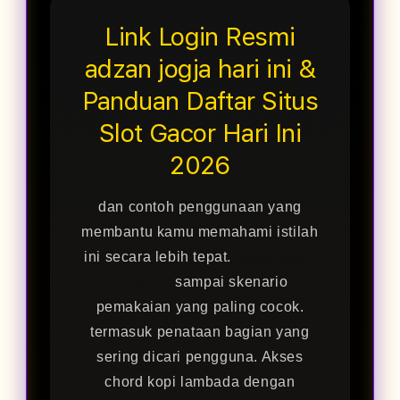
Link Login Resmi
adzan jogja hari ini &
Panduan Daftar Situs
Slot Gacor Hari Ini
2026
dan contoh penggunaan yang
membantu kamu memahami istilah
ini secara lebih tepat.
Salad Buah
Terdekat
sampai skenario
pemakaian yang paling cocok.
termasuk penataan bagian yang
sering dicari pengguna. Akses
chord kopi lambada dengan