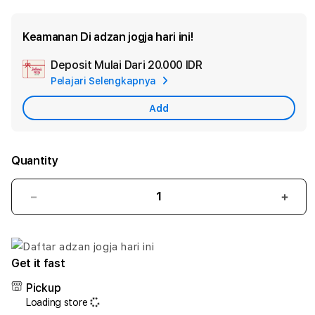
Keamanan Di adzan jogja hari ini!
Deposit Mulai Dari
20.000 IDR
Add
Pelajari Selengkapnya
Apple
Care
Add
Quantity
Decrease
Incr
quantity
quant
for
for
adzan
adza
jogja
jogja
Get it fast
hari
hari
Pickup
ini
ini
Loading store
#
#