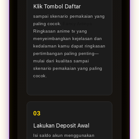
Klik Tombol Daftar
sampai skenario pemakaian yang
paling cocok.
Fancy Artinya
Ringkasan anime tv yang
menyeimbangkan kejelasan dan
kedalaman kamu dapat ringkasan
pertimbangan paling penting—
mulai dari kualitas sampai
skenario pemakaian yang paling
cocok.
03
Lakukan Deposit Awal
Isi saldo akun menggunakan