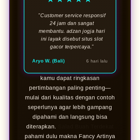
"Customer service responsif
24 jam dan sangat
membantu. adzan jogja hari
ini layak disebut situs slot
gacor terpercaya."
Aryo W. (Bali)
6 hari lalu
kamu dapat ringkasan
pertimbangan paling penting—
mulai dari kualitas dengan contoh
seperlunya agar lebih gampang
dipahami dan langsung bisa
diterapkan.
Salad Buah Terdekat
pahami dulu makna Fancy Artinya