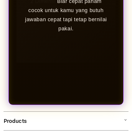
2 Dimensi
Biar cepat paham
cocok untuk kamu yang butuh
jawaban cepat tapi tetap bernilai
pakai.
Products