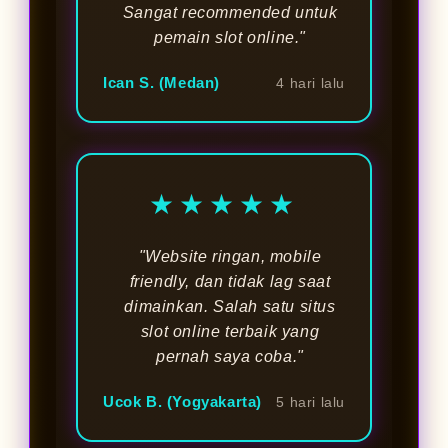
Sangat recommended untuk
pemain slot online."
Ican S. (Medan)
4 hari lalu
★★★★★
"Website ringan, mobile
friendly, dan tidak lag saat
dimainkan. Salah satu situs
slot online terbaik yang
pernah saya coba."
Ucok B. (Yogyakarta)
5 hari lalu