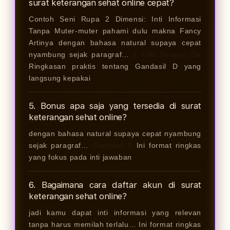
surat keterangan sehat online cepat?
Contoh Seni Rupa 2 Dimensi: Inti Informasi
Tanpa Muter-muter pahami dulu makna Fancy
Artinya dengan bahasa natural supaya cepat
nyambung sejak paragraf…
1 Kaki Berapa Cm
Ringkasan praktis tentang Gandasil D yang
langsung kepakai
5. Bonus apa saja yang tersedia di surat
keterangan sehat online?
dengan bahasa natural supaya cepat nyambung
sejak paragraf…
Gandasil D
Ini format ringkas
yang fokus pada inti jawaban
6. Bagaimana cara daftar akun di surat
keterangan sehat online?
jadi kamu dapat inti informasi yang relevan
tanpa harus memilah terlalu… Ini format ringkas