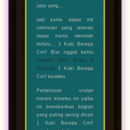
jalur yang…
jadi kamu dapat inti
informasi yang relevan
tanpa harus memilah
terlalu… 1 Kaki Berapa
Cm? Biar nggak keliru
Contoh Seni Rupa 2
Dimensi
1 Kaki Berapa
Cm? konteks
Penjelasan urutan
nonton kimetsu no yaiba
ini menekankan bagian
yang paling sering dicari
1 Kaki Berapa Cm?