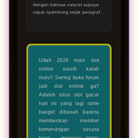
dengan bahasa natural supaya
cepat nyambung sejak paragraf…
Udah 2026 main slot
online masih kalah
mulu? Sering buka forum
judi slot online ga?
Adaloh situs slot gacor
hari ini yang lagi rame
banget dibasah karena
memberikan member
kemenangan secara
terus - menerus tanpa