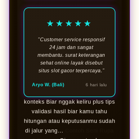
★★★★★
"Customer service responsif
24 jam dan sangat
membantu. surat keterangan
sehat online layak disebut
situs slot gacor terpercaya."
Aryo W. (Bali)
6 hari lalu
konteks Biar nggak keliru plus tips
validasi hasil biar kamu tahu
hitungan atau keputusanmu sudah
di jalur yang…
Contoh Seni Rupa