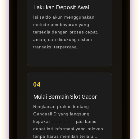
Lakukan Deposit Awal
Isi saldo akun menggunakan
metode pembayaran yang
tersedia dengan proses cepat,
aman, dan didukung sistem
transaksi terpercaya.
04
Mulai Bermain Slot Gacor
Ringkasan praktis tentang
Gandasil D yang langsung
kepakai
Gandasil D
jadi kamu
dapat inti informasi yang relevan
tanpa harus memilah terlalu…