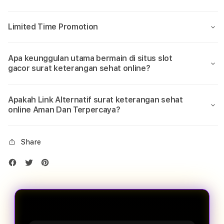
Jawaban
Jawa
jelas
jelas
dan
dan
Limited Time Promotion
relevan
rele
untuk
untu
topik
topik
Apa keunggulan utama bermain di situs slot
Surat
Surat
gacor surat keterangan sehat online?
Keterangan
Kete
Sehat…
Seha
Apakah Link Alternatif surat keterangan sehat
online Aman Dan Terpercaya?
Share