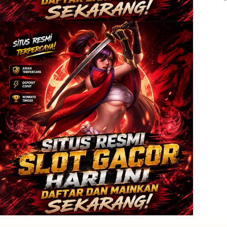
Open
media
7
in
modal
Open
media