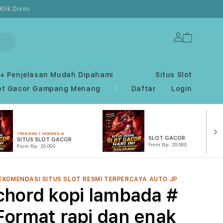
Klik Disini
Log
Cart
in
 + Penjelasan Mudah Dipahami
Situs Slot
ot Gacor Gampang Menang
Daftar
Login
TRENDING 1 INDONESIA
SLOT GACOR
SITUS SLOT GACOR
From Rp. 20.000
From Rp. 20.000
EKOMENDASI SITUS SLOT RESMI TERPERCAYA AUTO JP
chord kopi lambada #
Format rapi dan enak