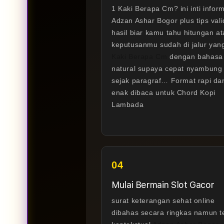
1 Kaki Berapa Cm? ini inti infor
Adzan Ashar Bogor plus tips vali
hasil biar kamu tahu hitungan a
keputusanmu sudah di jalur ya
Kaki Berapa Cm
dengan bahasa
natural supaya cepat nyambung
sejak paragraf… Format rapi da
enak dibaca untuk Chord Kopi
Lambada
04
Mulai Bermain Slot Gacor
surat keterangan sehat online
dibahas secara ringkas namun t