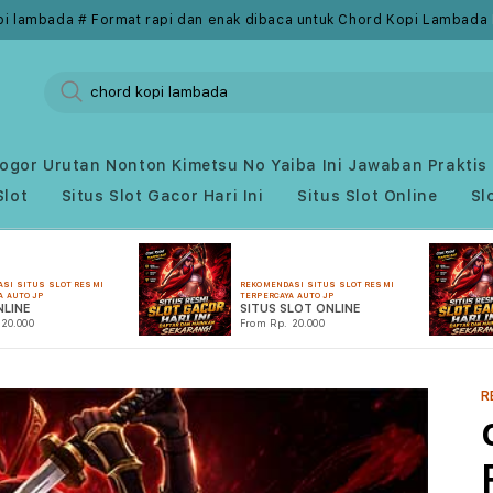
pi lambada # Format rapi dan enak dibaca untuk Chord Kopi Lambada
Bogor
Urutan Nonton Kimetsu No Yaiba
Ini Jawaban Praktis
Slot
Situs Slot Gacor Hari Ini
Situs Slot Online
Sl
SI SITUS SLOT RESMI
REKOMENDASI SITUS SLOT RESMI
A AUTO JP
TERPERCAYA AUTO JP
NLINE
SITUS SLOT ONLINE
 20.000
From Rp. 20.000
R