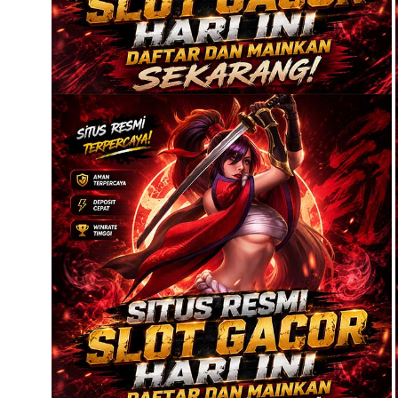
Open
media
4
in
modal