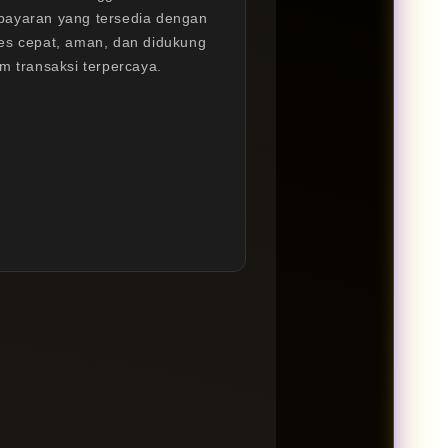
ayaran yang tersedia dengan
es cepat, aman, dan didukung
em transaksi terpercaya.