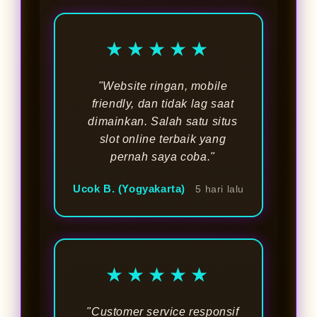
★★★★★
"Website ringan, mobile
friendly, dan tidak lag saat
dimainkan. Salah satu situs
slot online terbaik yang
pernah saya coba."
Ucok B. (Yogyakarta)
5 hari lalu
★★★★★
"Customer service responsif