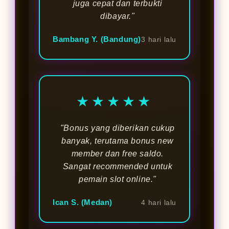
juga cepat dan terbukti
dibayar."
Bambang Y. (Bandung)
3 hari lalu
★★★★★
"Bonus yang diberikan cukup
banyak, terutama bonus new
member dan free saldo.
Sangat recommended untuk
pemain slot online."
Ican S. (Medan)
4 hari lalu