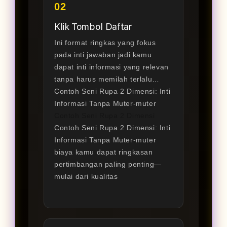
02
Klik Tombol Daftar
Ini format ringkas yang fokus
pada inti jawaban jadi kamu
dapat inti informasi yang relevan
tanpa harus memilah terlalu…
Contoh Seni Rupa 2 Dimensi: Inti
Informasi Tanpa Muter-muter
Contoh Seni Rupa 2 Dimensi
Contoh Seni Rupa 2 Dimensi: Inti
Informasi Tanpa Muter-muter
biaya kamu dapat ringkasan
pertimbangan paling penting—
mulai dari kualitas