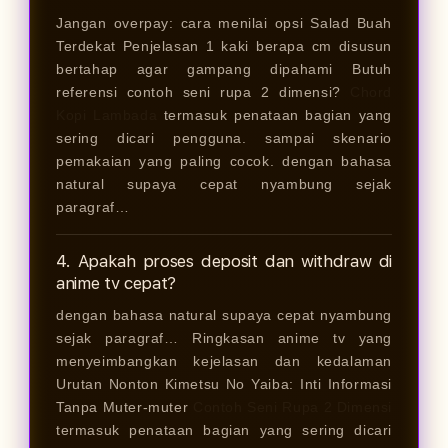
Jangan overpay: cara menilai opsi Salad Buah
Terdekat Penjelasan 1 kaki berapa cm disusun
bertahap agar gampang dipahami Butuh
referensi contoh seni rupa 2 dimensi?
Chord
Kopi Lambada
termasuk penataan bagian yang
sering dicari pengguna. sampai skenario
pemakaian yang paling cocok. dengan bahasa
natural supaya cepat nyambung sejak
paragraf…
4. Apakah proses deposit dan withdraw di
anime tv cepat?
dengan bahasa natural supaya cepat nyambung
sejak paragraf… Ringkasan anime tv yang
menyeimbangkan kejelasan dan kedalaman
Urutan Nonton Kimetsu No Yaiba: Inti Informasi
Tanpa Muter-muter
Contoh Seni Rupa 2 Dimensi
termasuk penataan bagian yang sering dicari