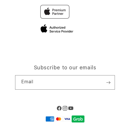
Why Shop at iStudio
FAQ
Traveller’s Reservation
Elush Corporate Website
Privacy Policy
Site Terms of Use
Subscribe to our emails
Email
Facebook
Instagram
YouTube
Payment
methods