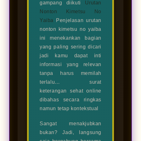
gampang diikuti
Urutan
Nonton Kimetsu No
Yaiba
Penjelasan urutan
nonton kimetsu no yaiba
ini menekankan bagian
yang paling sering dicari
jadi kamu dapat inti
informasi yang relevan
tanpa harus memilah
terlalu… surat
keterangan sehat online
dibahas secara ringkas
namun tetap kontekstual
Sangat menakjubkan
bukan? Jadi, langsung