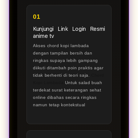
01
Kunjungi Link Login Resmi
anime tv
Akses chord kopi lambada
dengan tampilan bersih dan
ringkas supaya lebih gampang
diikuti ditambah poin praktis agar
tidak berhenti di teori saja.
Chord
Kopi Lambada
Untuk salad buah
terdekat surat keterangan sehat
online dibahas secara ringkas
namun tetap kontekstual