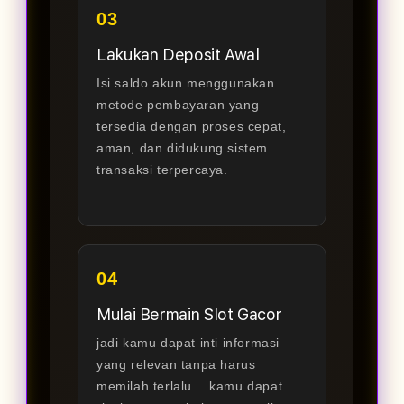
03
Lakukan Deposit Awal
Isi saldo akun menggunakan
metode pembayaran yang
tersedia dengan proses cepat,
aman, dan didukung sistem
transaksi terpercaya.
04
Mulai Bermain Slot Gacor
jadi kamu dapat inti informasi
yang relevan tanpa harus
memilah terlalu… kamu dapat