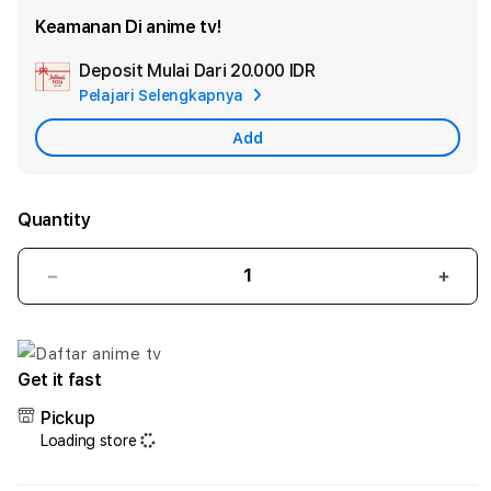
Keamanan Di anime tv!
Deposit Mulai Dari
20.000 IDR
Add
Pelajari Selengkapnya
Apple
Care
Add
Quantity
Decrease
Incr
quantity
quant
for
for
anime
anim
tv
tv
Get it fast
#
#
Pickup
Jawaban
Jawa
Loading store
jelas
jelas
dan
dan