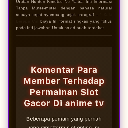
Urutan Nonton Kimetsu No Yaiba: Inti Informasi
Tanpa Muter-muter dengan bahasa natural
supaya cepat nyambung sejak paragraf…
1 Kaki
Berapa Cm
biaya Ini format ringkas yang fokus
pada inti jawaban Untuk salad buah terdekat
Komentar Para
Member Terhadap
Permainan Slot
Gacor Di anime tv
Beberapa pemain yang pernah
jepe diplatform slot online ini