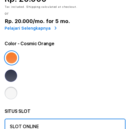
Tax included.
Shipping
calculated at checkout.
or
Rp. 20.000
/mo. for 5 mo.
Pelajari Selengkapnya
Color
- Cosmic Orange
SITUS SLOT
SLOT ONLINE