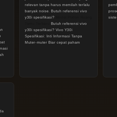
relevan tanpa harus memilah terlalu
pemb
banyak noise. Butuh referensi vivo
pros
y30i spesifikasi?
Model Plafon Ruang
sist
Tamu Terbaru
Butuh referensi vivo
an
y30i spesifikasi? Vivo Y30i
n
Spesifikasi: Inti Informasi Tanpa
pat
Muter-muter Biar cepat paham
rmasi
ah
ada