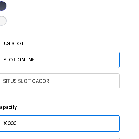
ITUS SLOT
SLOT ONLINE
SITUS SLOT GACOR
apacity
X 333