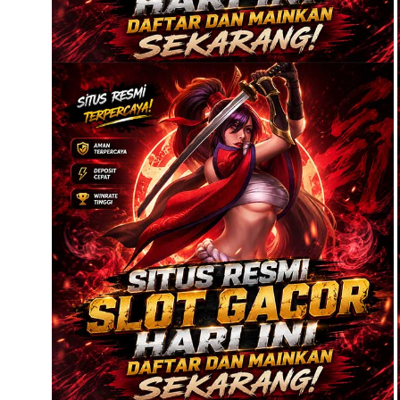
Open
media
6
in
modal