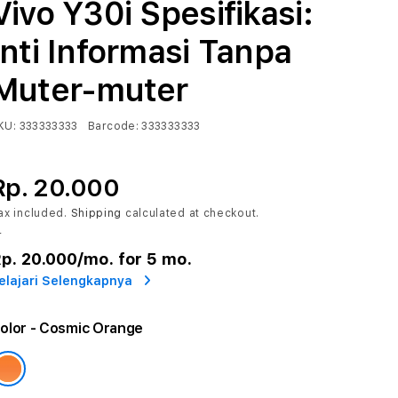
Vivo Y30i Spesifikasi:
Inti Informasi Tanpa
Muter-muter
KU:
333333333
Barcode:
333333333
Rp. 20.000
ax included.
Shipping
calculated at checkout.
r
p. 20.000
/mo. for 5 mo.
elajari Selengkapnya
olor
- Cosmic Orange