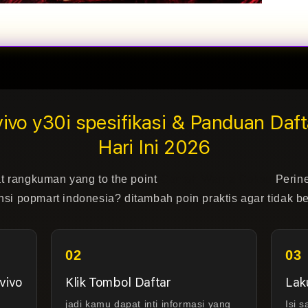
Open
media
9
in
modal
ivo y30i spesifikasi & Panduan Daft
Hari Ini 2026
t rangkuman yang to the point
Contoh Warna Coksu
Perine
si popmart indonesia? ditambah poin praktis agar tidak ber
02
03
vivo
Klik Tombol Daftar
Lak
jadi kamu dapat inti informasi yang
Isi 