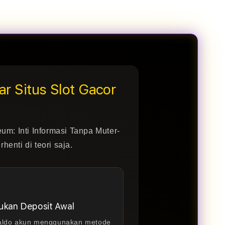
ar Situs Slot Gacor
um: Inti Informasi Tanpa Muter-
henti di teori saja.
ukan Deposit Awal
saldo akun menggunakan metode