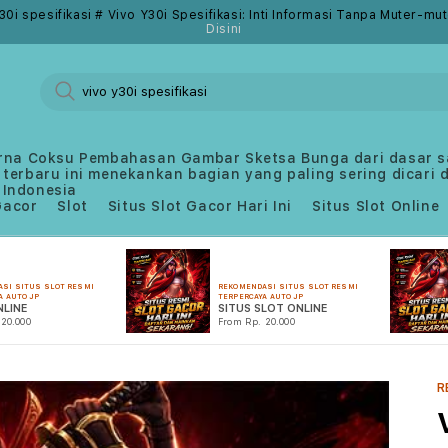
30i spesifikasi # Vivo Y30i Spesifikasi: Inti Informasi Tanpa Muter-mu
Disini
arna Coksu Pembahasan Gambar Sketsa Bunga dari dasar s
 terbaru ini menekankan bagian yang paling sering dicar
 Indonesia
Gacor
Slot
Situs Slot Gacor Hari Ini
Situs Slot Online
SI SITUS SLOT RESMI
REKOMENDASI SITUS SLOT RESMI
A AUTO JP
TERPERCAYA AUTO JP
NLINE
SITUS SLOT ONLINE
 20.000
From Rp. 20.000
R