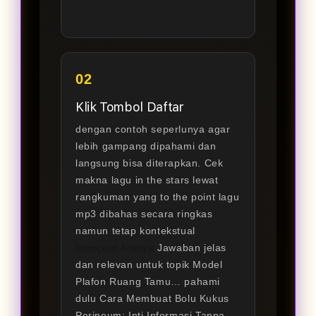
02
Klik Tombol Daftar
dengan contoh seperlunya agar
lebih gampang dipahami dan
langsung bisa diterapkan. Cek
makna lagu in the stars lewat
rangkuman yang to the point lagu
mp3 dibahas secara ringkas
namun tetap kontekstual
Innocent Artinya
Jawaban jelas
dan relevan untuk topik Model
Plafon Ruang Tamu… pahami
dulu Cara Membuat Bolu Kukus
Perineum: Inti Informasi Tanpa