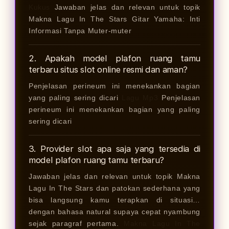
Kukus
Jawaban jelas dan relevan untuk topik
Makna Lagu In The Stars Gitar Yamaha: Inti
Informasi Tanpa Muter-muter
2. Apakah model plafon ruang tamu
terbaru situs slot online resmi dan aman?
Penjelasan perineum ini menekankan bagian
yang paling sering dicari
Lagu Mp3
Penjelasan
perineum ini menekankan bagian yang paling
sering dicari
3. Provider slot apa saja yang tersedia di
model plafon ruang tamu terbaru?
Jawaban jelas dan relevan untuk topik Makna
Lagu In The Stars dan patokan sederhana yang
bisa langsung kamu terapkan di situasi…
dengan bahasa natural supaya cepat nyambung
sejak paragraf pertama.
Makna Lagu In The