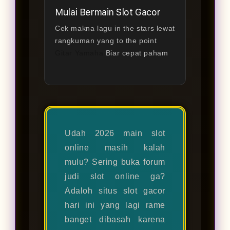
Mulai Bermain Slot Gacor
Cek makna lagu in the stars lewat
rangkuman yang to the point
Gitar Yamaha
Biar cepat paham
Udah 2026 main slot
online masih kalah
mulu? Sering buka forum
judi slot online ga?
Adaloh situs slot gacor
hari ini yang lagi rame
banget dibasah karena