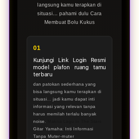
langsung kamu terapkan di
situasi… pahami dulu Cara
Membuat Bolu Kukus
01
Kunjungi Link Login Resmi
model plafon ruang tamu
terbaru
dan patokan sederhana yang
bisa langsung kamu terapkan di
situasi… jadi kamu dapat inti
informasi yang relevan tanpa
harus memilah terlalu banyak
noise.
Makna Lagu In The Stars
Gitar Yamaha: Inti Informasi
Tanpa Muter-muter