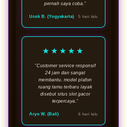
pernah saya coba."
Ucok B. (Yogyakarta)
5 hari lalu
★★★★★
"Customer service responsif
24 jam dan sangat
membantu. model plafon
ruang tamu terbaru layak
disebut situs slot gacor
terpercaya."
Aryo W. (Bali)
6 hari lalu