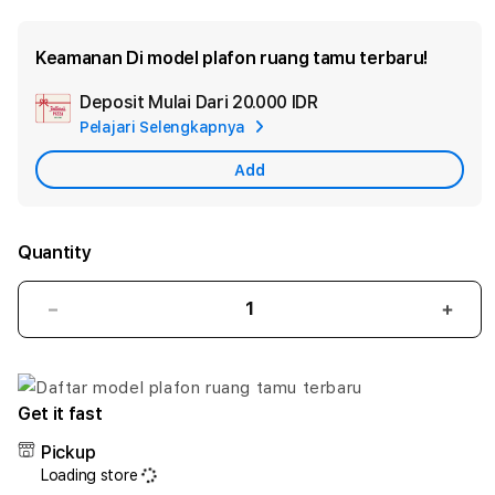
Keamanan Di model plafon ruang tamu terbaru!
Deposit Mulai Dari
20.000 IDR
Add
Pelajari Selengkapnya
Apple
Care
Add
Quantity
Decrease
Incr
quantity
quant
for
for
model
mode
plafon
plafo
Get it fast
ruang
ruan
Pickup
tamu
tamu
Loading store
terbaru
terb