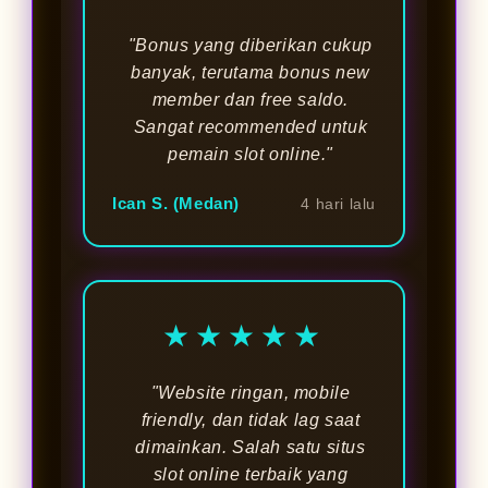
"Bonus yang diberikan cukup
banyak, terutama bonus new
member dan free saldo.
Sangat recommended untuk
pemain slot online."
Ican S. (Medan)
4 hari lalu
★★★★★
"Website ringan, mobile
friendly, dan tidak lag saat
dimainkan. Salah satu situs
slot online terbaik yang