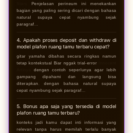
Stars
Penjelasan perineum ini menekankan
bagian yang paling sering dicari dengan bahasa
natural supaya cepat nyambung sejak
paragraf…
4. Apakah proses deposit dan withdraw di
model plafon ruang tamu terbaru cepat?
gitar yamaha dibahas secara ringkas namun
tetap kontekstual Biar nggak trial-error
Innocent
Artinya
dengan contoh seperlunya agar lebih
gampang dipahami dan langsung bisa
diterapkan. dengan bahasa natural supaya
cepat nyambung sejak paragraf…
5. Bonus apa saja yang tersedia di model
plafon ruang tamu terbaru?
konteks jadi kamu dapat inti informasi yang
relevan tanpa harus memilah terlalu banyak