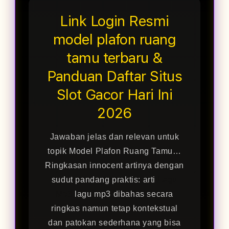
Link Login Resmi
model plafon ruang
tamu terbaru &
Panduan Daftar Situs
Slot Gacor Hari Ini
2026
Jawaban jelas dan relevan untuk
topik Model Plafon Ruang Tamu…
Ringkasan innocent artinya dengan
sudut pandang praktis: arti
Lagu
Mp3
lagu mp3 dibahas secara
ringkas namun tetap kontekstual
dan patokan sederhana yang bisa