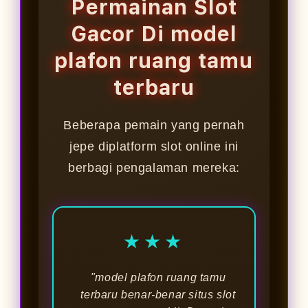
Permainan Slot
Gacor Di model
plafon ruang tamu
terbaru
Beberapa pemain yang pernah
jepe diplatform slot online ini
berbagi pengalaman mereka:
★★★
"model plafon ruang tamu
terbaru benar-benar situs slot