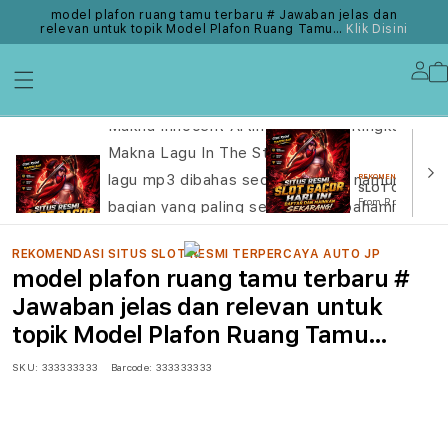
model plafon ruang tamu terbaru # Jawaban jelas dan
relevan untuk topik Model Plafon Ruang Tamu…
Klik Disini
Lo
in
REKOMENDASI SITUS SLOT RESMI TERPERCAYA AUTO JP
Makna Innocent Artinya: Definisi Ringkas + 
Makna Lagu In The Stars
lagu mp3 dibahas secara ringkas namun tetap
REKOMENDASI SITUS 
SLOT ONLINE
From Rp. 20.000
bagian yang paling sering dicari pahami dulu
From Rp. 20.000 Rp
REKOMENDASI SITUS SLOT RESMI TERPERCAYA AUTO JP
model plafon ruang tamu terbaru #
Jawaban jelas dan relevan untuk
topik Model Plafon Ruang Tamu…
SKU:
333333333
Barcode:
333333333