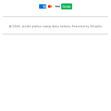
Payment
methods
© 2025,
model plafon ruang tamu terbaru
Powered by Shopify