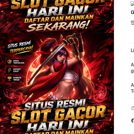
G
Open
media
5
in
L
modal
A
g
A
T