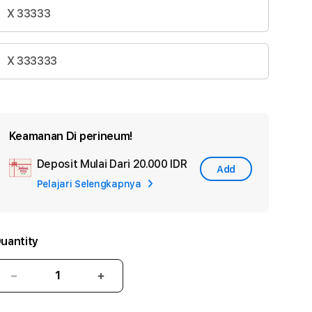
X 33333
X 333333
Keamanan Di perineum!
Deposit Mulai Dari
20.000 IDR
Add
Add
Pelajari Selengkapnya
Apple
Care
uantity
Decrease
Increase
quantity
quantity
for
for