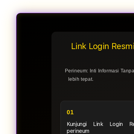
media
8
in
modal
Link Login Resmi
Perineum: Inti Informasi Tan
lebih tepat.
Gambar Sketsa 
01
Kunjungi Link Login R
perineum