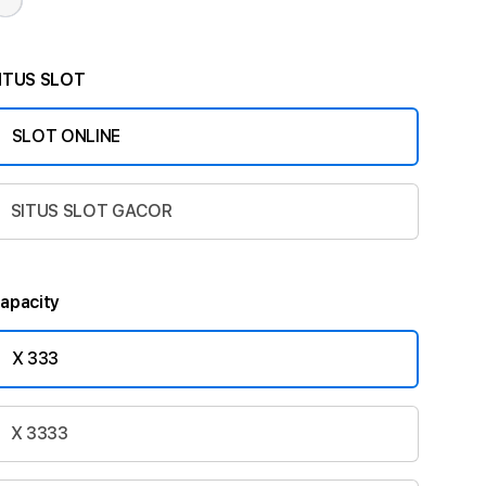
ITUS SLOT
SLOT ONLINE
SITUS SLOT GACOR
apacity
X 333
X 3333