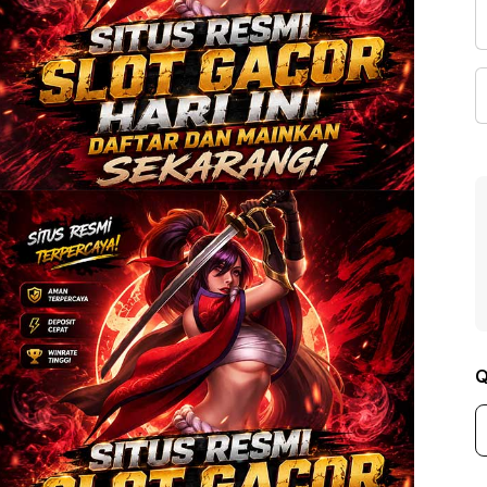
Open
media
3
in
modal
Q