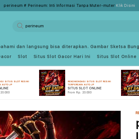
perineum # Perineum: Inti Informasi Tanpa Muter-muter
Klik Disini
pahami dan langsung bisa diterapkan.
Gambar Sketsa Bun
Gacor
Slot
Situs Slot Gacor Hari Ini
Situs Slot Online
SI SITUS SLOT RESMI
REKOMENDASI SITUS SLOT RESMI
A AUTO JP
TERPERCAYA AUTO JP
NLINE
SITUS SLOT ONLINE
 20.000
From Rp. 20.000
R