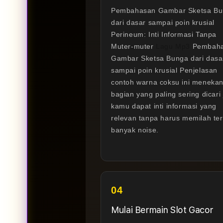
Pembahasan Gambar Sketsa B
dari dasar sampai poin krusial
Perineum: Inti Informasi Tanpa
Muter-muter
Lagu Mp3
Pembah
Gambar Sketsa Bunga dari dasa
sampai poin krusial Penjelasan
contoh warna coksu ini meneka
bagian yang paling sering dicari 
kamu dapat inti informasi yang
relevan tanpa harus memilah ter
banyak noise.
04
Mulai Bermain Slot Gacor