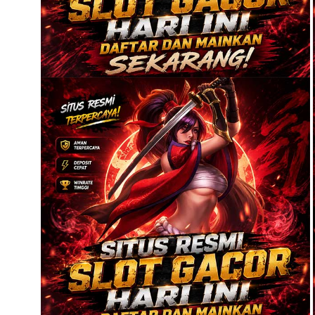
Open
media
4
in
modal