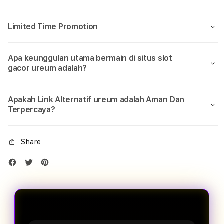
soal
soal
Ureum
Ure
Adalah
Adal
Limited Time Promotion
beserta
bese
contohnya
cont
Apa keunggulan utama bermain di situs slot
gacor ureum adalah?
Apakah Link Alternatif ureum adalah Aman Dan
Terpercaya?
Share