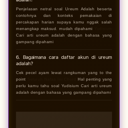
Penjelasan netral soal Ureum Adalah beserta
contohnya dan konteks pemakaian di
percakapan harian supaya kamu nggak salah
menangkap maksud. mudah dipahami
Yudisium
Cari arti ureum adalah dengan bahasa yang
gampang dipahami
6. Bagaimana cara daftar akun di ureum
adalah?
Cek pecel ayam lewat rangkuman yang to the
point
Seluruh Nafas Ini Chord
Hal penting yang
perlu kamu tahu soal Yudisium Cari arti ureum
adalah dengan bahasa yang gampang dipahami