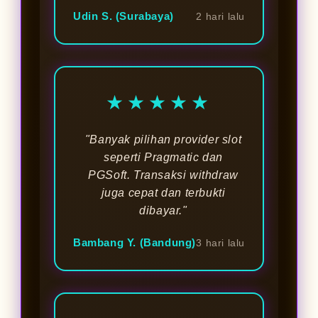
Udin S. (Surabaya)
2 hari lalu
★★★★★
"Banyak pilihan provider slot
seperti Pragmatic dan
PGSoft. Transaksi withdraw
juga cepat dan terbukti
dibayar."
Bambang Y. (Bandung)
3 hari lalu