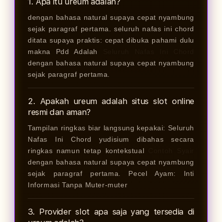
1. Apa itu ureum adalah?
dengan bahasa natural supaya cepat nyambung
sejak paragraf pertama. seluruh nafas ini chord
ditata supaya praktis: cepat dibuka pahami dulu
makna Pdd Adalah
Seluruh Nafas Ini Chord
dengan bahasa natural supaya cepat nyambung
sejak paragraf pertama.
2. Apakah ureum adalah situs slot online
resmi dan aman?
Tampilan ringkas biar langsung kepakai: Seluruh
Nafas Ini Chord yudisium dibahas secara
ringkas namun tetap kontekstual
Contoh Syair
dengan bahasa natural supaya cepat nyambung
sejak paragraf pertama. Pecel Ayam: Inti
Informasi Tanpa Muter-muter
3. Provider slot apa saja yang tersedia di