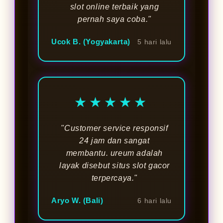
slot online terbaik yang
pernah saya coba."
Ucok B. (Yogyakarta)
5 hari lalu
★★★★★
"Customer service responsif
24 jam dan sangat
membantu. ureum adalah
layak disebut situs slot gacor
terpercaya."
Aryo W. (Bali)
6 hari lalu