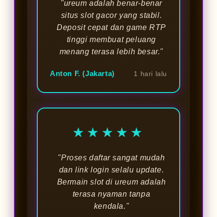
"ureum adalah benar-benar
situs slot gacor yang stabil.
Deposit cepat dan game RTP
tinggi membuat peluang
menang terasa lebih besar."
Anton F. (Jakarta)
1 hari lalu
★★★★★
"Proses daftar sangat mudah
dan link login selalu update.
Bermain slot di ureum adalah
terasa nyaman tanpa
kendala."