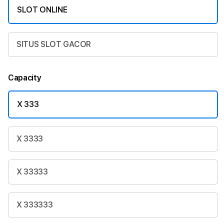
SLOT ONLINE
SITUS SLOT GACOR
Capacity
X 333
X 3333
X 33333
X 333333