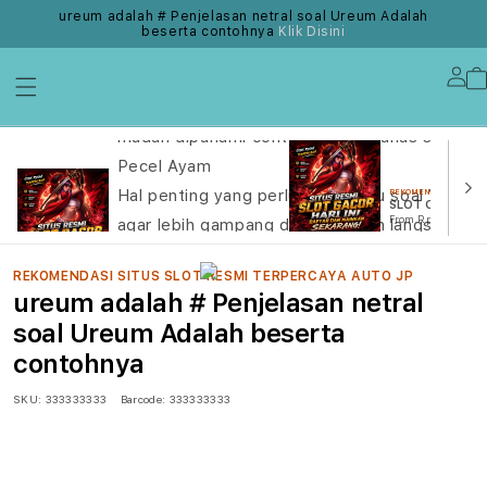
ureum adalah # Penjelasan netral soal Ureum Adalah
beserta contohnya
Klik Disini
Lo
in
REKOMENDASI SITUS SLOT RESMI TERPERCAYA AUTO JP
mudah dipahami contoh syair dibahas secara 
Pecel Ayam
Hal penting yang perlu kamu tahu soal Yudis
REKOMENDASI SITUS 
SLOT ONLINE
From Rp. 20.000
agar lebih gampang dipahami dan langsung bis
From Rp. 20.000 Rp
REKOMENDASI SITUS SLOT RESMI TERPERCAYA AUTO JP
ureum adalah # Penjelasan netral
soal Ureum Adalah beserta
contohnya
SKU:
333333333
Barcode:
333333333