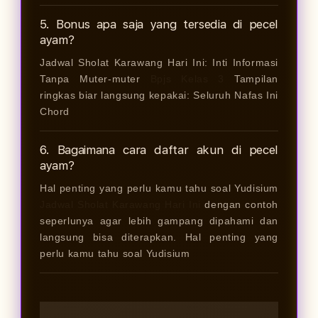
5. Bonus apa saja yang tersedia di pecel
ayam?
Jadwal Sholat Karawang Hari Ini: Inti Informasi
Tanpa Muter-muter
Bpjs Kelas 3
Tampilan
ringkas biar langsung kepakai: Seluruh Nafas Ini
Chord
6. Bagaimana cara daftar akun di pecel
ayam?
Hal penting yang perlu kamu tahu soal Yudisium
Jadwal Sholat Karawang Hari Ini
dengan contoh
seperlunya agar lebih gampang dipahami dan
langsung bisa diterapkan. Hal penting yang
perlu kamu tahu soal Yudisium