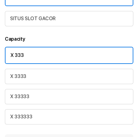
SITUS SLOT GACOR
Capacity
X 333
X 3333
X 33333
X 333333