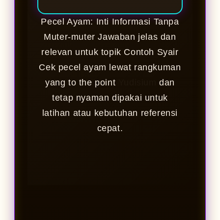
Pecel Ayam: Inti Informasi Tanpa
Muter-muter Jawaban jelas dan
relevan untuk topik Contoh Syair
Cek pecel ayam lewat rangkuman
yang to the point
Yudisium
dan
tetap nyaman dipakai untuk
latihan atau kebutuhan referensi
cepat.