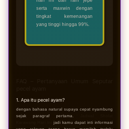
hari ini dan raih jepe
serta maxwin dengan
tingkat kemenangan
yang tinggi hingga 99%.
FAQ – Pertanyaan Umum Seputar
pecel ayam
1. Apa itu pecel ayam?
dengan bahasa natural supaya cepat nyambung
sejak paragraf pertama.
Jadwal Sholat
Karawang Hari Ini
jadi kamu dapat inti informasi