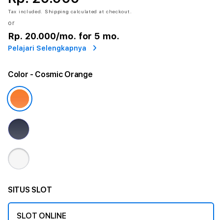
Tax included.
Shipping
calculated at checkout.
or
Rp. 20.000
/mo. for 5 mo.
Pelajari Selengkapnya
Color
- Cosmic Orange
SITUS SLOT
SLOT ONLINE