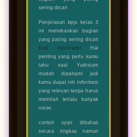
sering dicari
Penjelasan bpjs kelas 3
ini menekankan bagian
yang paling sering dicari
Roti Indomaret
Hal
penting yang perlu kamu
tahu soal Yudisium
mudah dipahami jadi
kamu dapat inti informasi
yang relevan tanpa harus
memilah terlalu banyak
noise.
contoh syair dibahas
secara ringkas namun