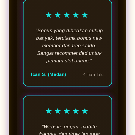
★★★★★
"Bonus yang diberikan cukup
banyak, terutama bonus new
member dan free saldo.
Sangat recommended untuk
pemain slot online."
Ican S. (Medan)
4 hari lalu
★★★★★
"Website ringan, mobile
friendly, dan tidak lag saat