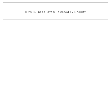
© 2025,
pecel ayam
Powered by Shopify