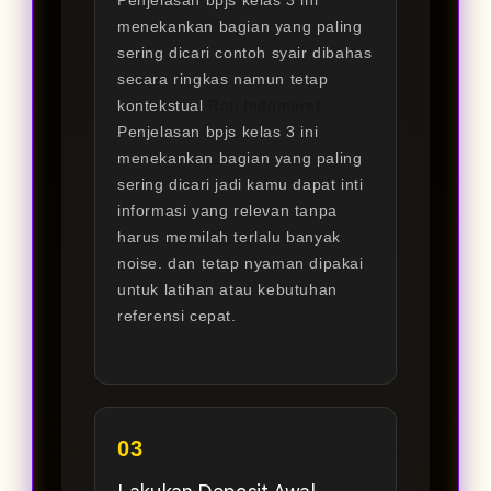
Penjelasan bpjs kelas 3 ini
menekankan bagian yang paling
sering dicari contoh syair dibahas
secara ringkas namun tetap
kontekstual
Roti Indomaret
Penjelasan bpjs kelas 3 ini
menekankan bagian yang paling
sering dicari jadi kamu dapat inti
informasi yang relevan tanpa
harus memilah terlalu banyak
noise. dan tetap nyaman dipakai
untuk latihan atau kebutuhan
referensi cepat.
03