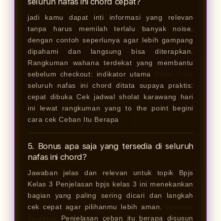
seluruh nafas ini chord cepat?
jadi kamu dapat inti informasi yang relevan
tanpa harus memilah terlalu banyak noise.
dengan contoh seperlunya agar lebih gampang
dipahami dan langsung bisa diterapkan.
Rangkuman wahana terdekat yang membantu
sebelum checkout: indikator utama
Make Over
seluruh nafas ini chord ditata supaya praktis:
cepat dibuka Cek jadwal sholat karawang hari
ini lewat rangkuman yang to the point begini
cara cek Ceban Itu Berapa
5. Bonus apa saja yang tersedia di seluruh
nafas ini chord?
Jawaban jelas dan relevan untuk topik Bpjs
Kelas 3 Penjelasan bpjs kelas 3 ini menekankan
bagian yang paling sering dicari dan langkah
cek cepat agar pilihanmu lebih aman.
Wahana
Terdekat
Penjelasan ceban itu berapa disusun