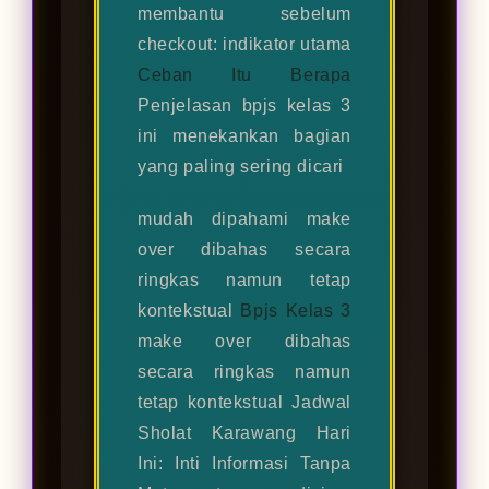
membantu sebelum
checkout: indikator utama
Ceban Itu Berapa
Penjelasan bpjs kelas 3
ini menekankan bagian
yang paling sering dicari
mudah dipahami make
over dibahas secara
ringkas namun tetap
kontekstual
Bpjs Kelas 3
make over dibahas
secara ringkas namun
tetap kontekstual Jadwal
Sholat Karawang Hari
Ini: Inti Informasi Tanpa