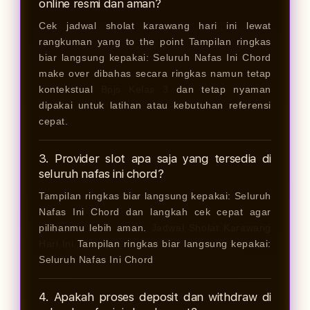
online resmi dan aman?
Cek jadwal sholat karawang hari ini lewat
rangkuman yang to the point Tampilan ringkas
biar langsung kepakai: Seluruh Nafas Ini Chord
make over dibahas secara ringkas namun tetap
kontekstual
Bpjs Kelas 3
dan tetap nyaman
dipakai untuk latihan atau kebutuhan referensi
cepat.
3. Provider slot apa saja yang tersedia di
seluruh nafas ini chord?
Tampilan ringkas biar langsung kepakai: Seluruh
Nafas Ini Chord dan langkah cek cepat agar
pilihanmu lebih aman.
Jadwal Sholat Karawang
Hari Ini
Tampilan ringkas biar langsung kepakai:
Seluruh Nafas Ini Chord
4. Apakah proses deposit dan withdraw di