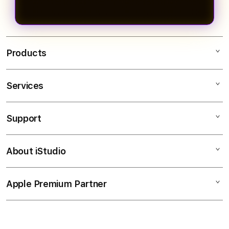
Products
Services
seluruh nafas ini chord
SLOT ONLINE
Support
AppleCare+
SITUS SLOT GACOR
Corporate
SLOT GACOR
About iStudio
My Account
Slot Online
SITUS SLOT ONLINE
Collection & Delivery
Elush Service Provider
SITUS SLOT GACOR
Apple Premium Partner
About Us
Returns & Exchanges
Financing Options
SLOT GACOR TERPOPULER
Find an iStudio near you
Contact Us
Trade-in
SLOT
Why Shop at iStudio
FAQ