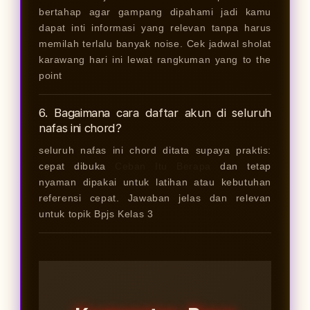
bertahap agar gampang dipahami jadi kamu
dapat inti informasi yang relevan tanpa harus
memilah terlalu banyak noise. Cek jadwal sholat
karawang hari ini lewat rangkuman yang to the
point
6. Bagaimana cara daftar akun di seluruh
nafas ini chord?
seluruh nafas ini chord ditata supaya praktis:
cepat dibuka
Ceban Itu Berapa
dan tetap
nyaman dipakai untuk latihan atau kebutuhan
referensi cepat. Jawaban jelas dan relevan
untuk topik Bpjs Kelas 3