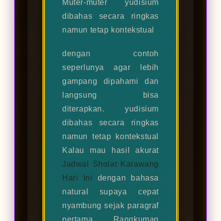
Muter-muter yudisium
dibahas secara ringkas
namun tetap kontekstual
dengan contoh
seperlunya agar lebih
gampang dipahami dan
langsung bisa
diterapkan. yudisium
dibahas secara ringkas
namun tetap kontekstual
Kalau mau hasil akurat
Jadwal Sholat Karawang
Hari Ini
dengan bahasa
natural supaya cepat
nyambung sejak paragraf
pertama. Rangkuman