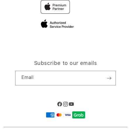
Traveller’s Reservation
Elush Corporate Website
Privacy Policy
Site Terms of Use
Subscribe to our emails
Email
Facebook
Instagram
YouTube
Payment
methods