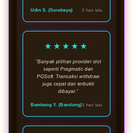
Udin S. (Surabaya)
2 hari lalu
★★★★★
"Banyak pilihan provider slot
seperti Pragmatic dan
PGSoft. Transaksi withdraw
juga cepat dan terbukti
dibayar."
Bambang Y. (Bandung)
3 hari lalu