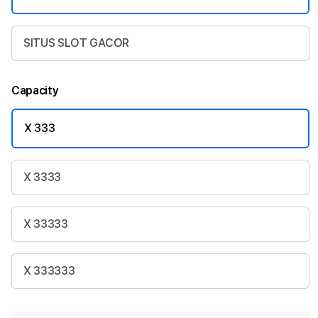
SITUS SLOT GACOR
Capacity
X 333
X 3333
X 33333
X 333333