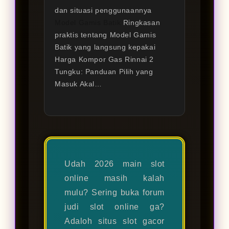
dan situasi penggunaannya
Model Gamis Batik
Ringkasan
praktis tentang Model Gamis
Batik yang langsung kepakai
Harga Kompor Gas Rinnai 2
Tungku: Panduan Pilih yang
Masuk Akal…
Udah 2026 main slot
online masih kalah
mulu? Sering buka forum
judi slot online ga?
Adaloh situs slot gacor