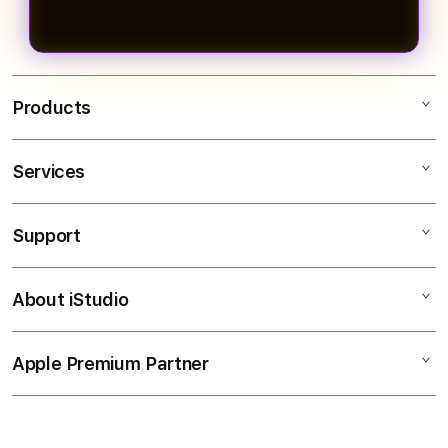
Products
Services
towel
SLOT ONLINE
Support
AppleCare+
SITUS SLOT GACOR
Corporate
SLOT GACOR
About iStudio
My Account
Slot Online
SITUS SLOT ONLINE
Collection & Delivery
Elush Service Provider
SITUS SLOT GACOR
Apple Premium Partner
About Us
Returns & Exchanges
Financing Options
SLOT GACOR TERPOPULER
Find an iStudio near you
Contact Us
Trade-in
SLOT
Why Shop at iStudio