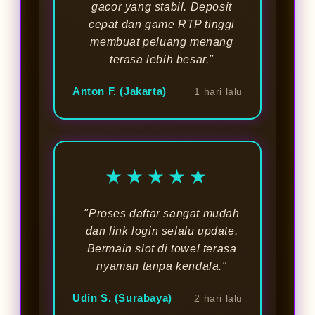
gacor yang stabil. Deposit
cepat dan game RTP tinggi
membuat peluang menang
terasa lebih besar."
Anton F. (Jakarta)
1 hari lalu
★★★★★
"Proses daftar sangat mudah
dan link login selalu update.
Bermain slot di towel terasa
nyaman tanpa kendala."
Udin S. (Surabaya)
2 hari lalu