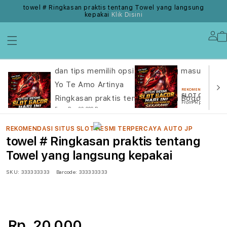
towel # Ringkasan praktis tentang Towel yang langsung
kepakai
Klik Disini
Lo
in
REKOMENDASI SITUS SLOT RESMI TERPERCAYA AUTO JP
dan tips memilih opsi yang paling masuk akal 
Yo Te Amo Artinya
REKOMENDASI SITUS 
SLOT ONLINE
Ringkasan praktis tentang Adzan Bogor Hari I
From Rp. 20.000
From Rp. 20.000 Rp
REKOMENDASI SITUS SLOT RESMI TERPERCAYA AUTO JP
towel # Ringkasan praktis tentang
Towel yang langsung kepakai
SKU:
333333333
Barcode:
333333333
Rp. 20.000