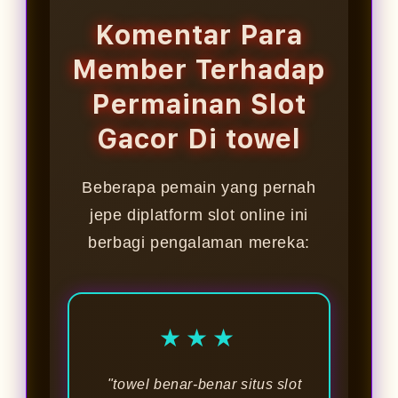
Komentar Para
Member Terhadap
Permainan Slot
Gacor Di towel
Beberapa pemain yang pernah
jepe diplatform slot online ini
berbagi pengalaman mereka:
★★★
"towel benar-benar situs slot