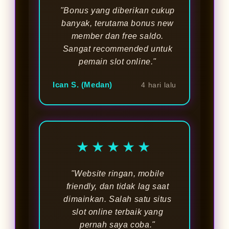
"Bonus yang diberikan cukup
banyak, terutama bonus new
member dan free saldo.
Sangat recommended untuk
pemain slot online."
Ican S. (Medan)
4 hari lalu
★★★★★
"Website ringan, mobile
friendly, dan tidak lag saat
dimainkan. Salah satu situs
slot online terbaik yang
pernah saya coba."