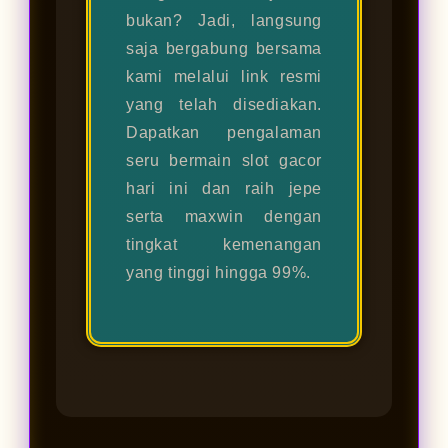
bukan? Jadi, langsung
saja bergabung bersama
kami melalui link resmi
yang telah disediakan.
Dapatkan pengalaman
seru bermain slot gacor
hari ini dan raih jepe
serta maxwin dengan
tingkat kemenangan
yang tinggi hingga 99%.