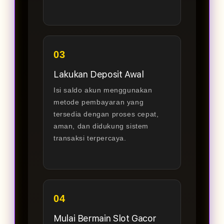
03
Lakukan Deposit Awal
Isi saldo akun menggunakan
metode pembayaran yang
tersedia dengan proses cepat,
aman, dan didukung sistem
transaksi terpercaya.
04
Mulai Bermain Slot Gacor