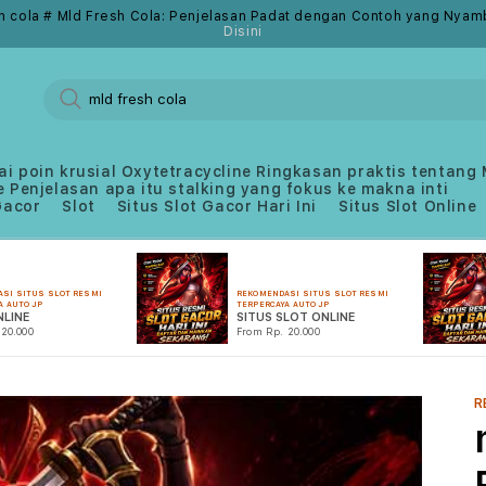
sh cola # Mld Fresh Cola: Penjelasan Padat dengan Contoh yang Nya
Disini
i poin krusial
Oxytetracycline
Ringkasan praktis tentang 
 Penjelasan apa itu stalking yang fokus ke makna inti
Gacor
Slot
Situs Slot Gacor Hari Ini
Situs Slot Online
SI SITUS SLOT RESMI
REKOMENDASI SITUS SLOT RESMI
A AUTO JP
TERPERCAYA AUTO JP
NLINE
SITUS SLOT ONLINE
 20.000
From Rp. 20.000
R