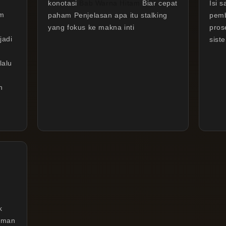
konotasi
Bab Warna Hitam
Biar cepat
Isi 
am
paham Penjelasan apa itu stalking
pemb
s
yang fokus ke makna inti
pros
jadi
sist
lalu
h
k
kuman