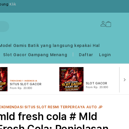
mbung
Klik
Log
Cart
in
Model Gamis Batik yang langsung kepakai Hal
Slot Gacor Gampang Menang
Daftar
Login
TRENDING 1 INDONESIA
SLOT GACOR
SITUS SLOT GACOR
From Rp. 20.000
From Rp. 20.000
EKOMENDASI SITUS SLOT RESMI TERPERCAYA AUTO JP
mld fresh cola # Mld
Fresh Cola: Penjelasan