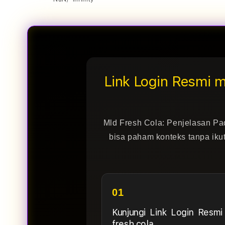
media
8
in
modal
Link Login Resmi ml
Mld Fresh Cola: Penjelasan P
bisa paham konteks tanpa iku
01
Kunjungi Link Login Resmi
fresh cola