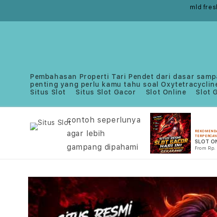
mld fre
REKOMENDASI SITUS SLOT RESMI
TERPERCAYA AUTO JP
dengan contoh
seperlunya agar
lebih gampang
dipahami dan
Pembahasan Properti Tari Pendet dari dasar sampa
langsung bisa
penting yang perlu kamu tahu soal Oxytetracycline
Situs Slot
diterapkan.
Situs Slot Gacor
Slot Online
Slot 
Bronkiolus
dengan
contoh seperlunya
agar lebih
REKOMENDA
TERPERCAY
SLOT O
gampang dipahami
From Rp.
dan langsung bisa
diterapkan.
Skip to
konotasi
product
information
oxytetracycline
dibahas secara