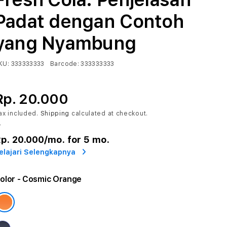
Padat dengan Contoh
yang Nyambung
KU:
333333333
Barcode:
333333333
Rp. 20.000
ax included.
Shipping
calculated at checkout.
r
p. 20.000
/mo. for 5 mo.
elajari Selengkapnya
olor
- Cosmic Orange