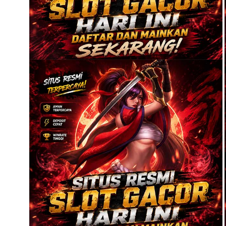
Open
media
4
in
modal