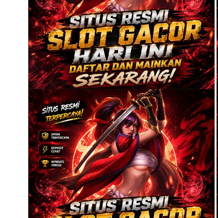
Open
media
2
in
modal