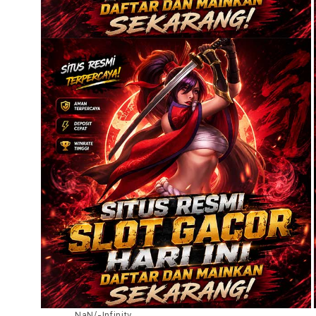
Open
media
6
in
modal
Open
of
NaN
/
-Infinity