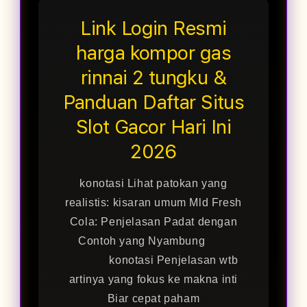
Link Login Resmi
harga kompor gas
rinnai 2 tungku &
Panduan Daftar Situs
Slot Gacor Hari Ini
2026
konotasi Lihat patokan yang
realistis: kisaran umum Mld Fresh
Cola: Penjelasan Padat dengan
Contoh yang Nyambung
Wtb
Artinya
konotasi Penjelasan wtb
artinya yang fokus ke makna inti
Biar cepat paham