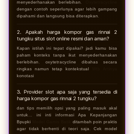
menyederhanakan berlebihan.
Oxytetracycline
dengan contoh seperlunya agar lebih gampang
dipahami dan langsung bisa diterapkan.
2. Apakah harga kompor gas rinnai 2
tungku situs slot online resmi dan aman?
Kapan istilah ini tepat dipakai? jadi kamu bisa
paham konteks tanpa ikut menyederhanakan
berlebihan. oxytetracycline dibahas secara
ringkas namun tetap kontekstual
Wtb Artinya
konotasi
3. Provider slot apa saja yang tersedia di
harga kompor gas rinnai 2 tungku?
dan tips memilih opsi yang paling masuk akal
untuk… ini inti informasi Apa Kepanjangan
Bpupki
Model Gamis Batik
ditambah poin praktis
agar tidak berhenti di teori saja. Cek model