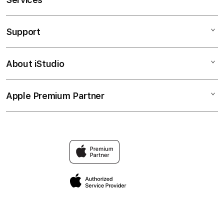
harga kompor gas rinnai 2 tungku
SLOT ONLINE
Support
AppleCare+
SITUS SLOT GACOR
Corporate
SLOT GACOR
About iStudio
My Account
Slot Online
SITUS SLOT ONLINE
Collection & Delivery
Elush Service Provider
SITUS SLOT GACOR
Apple Premium Partner
About Us
Returns & Exchanges
Financing Options
SLOT GACOR TERPOPULER
Find an iStudio near you
Contact Us
Trade-in
SLOT
Why Shop at iStudio
FAQ
Traveller’s Reservation
Elush Corporate Website
Privacy Policy
Site Terms of Use