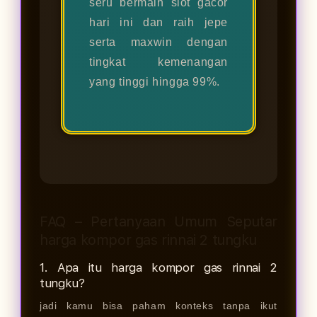
seru bermain slot gacor
hari ini dan raih jepe
serta maxwin dengan
tingkat kemenangan
yang tinggi hingga 99%.
FAQ – Pertanyaan Umum Seputar
harga kompor gas rinnai 2 tungku
1. Apa itu harga kompor gas rinnai 2
tungku?
jadi kamu bisa paham konteks tanpa ikut