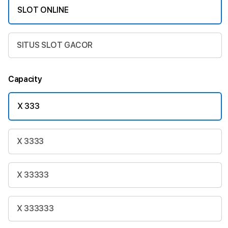
SLOT ONLINE
SITUS SLOT GACOR
Capacity
X 333
X 3333
X 33333
X 333333