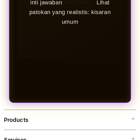
inti jawaban
Wtb Artinya
Lihat
patokan yang realistis: kisaran
umum
Products
Services