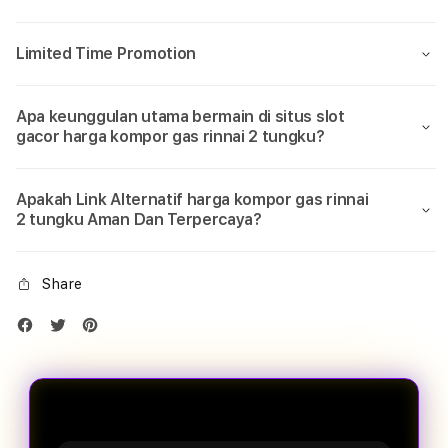
tungku
tung
#
#
Harga
Harg
Limited Time Promotion
Kompor
Komp
Gas
Gas
Rinnai
Rinna
Apa keunggulan utama bermain di situs slot
2
2
gacor harga kompor gas rinnai 2 tungku?
Tungku:
Tung
Panduan
Pand
Pilih
Pilih
Apakah Link Alternatif harga kompor gas rinnai
yang
yang
2 tungku Aman Dan Terpercaya?
Masuk
Masu
Akal…
Akal
Share