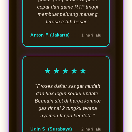
cepat dan game RTP tinggi
membuat peluang menang
terasa lebih besar."
Anton F. (Jakarta)
1 hari lalu
★★★★★
"Proses daftar sangat mudah
dan link login selalu update.
Bermain slot di harga kompor
gas rinnai 2 tungku terasa
nyaman tanpa kendala."
Udin S. (Surabaya)
2 hari lalu