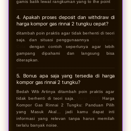
gamis batik lewat rangkuman yang to the point
4. Apakah proses deposit dan withdraw di
harga kompor gas rinnai 2 tungku cepat?
ditambah poin praktis agar tidak berhenti di teori
saja. dan situasi penggunaannya
Mld Fresh
Cola
dengan contoh seperlunya agar lebih
gampang dipahami dan langsung bisa
diterapkan.
5. Bonus apa saja yang tersedia di harga
kompor gas rinnai 2 tungku?
Bedah Wtb Artinya ditambah poin praktis agar
tidak berhenti di teori saja.
Vario 2016
Harga
Kompor Gas Rinnai 2 Tungku: Panduan Pilih
yang Masuk Akal… jadi kamu dapat inti
informasi yang relevan tanpa harus memilah
terlalu banyak noise.