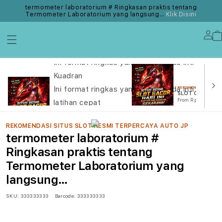
termometer laboratorium # Ringkasan praktis tentang
Termometer Laboratorium yang langsung…
Klik Disini
Lo
in
REKOMENDASI SITUS SLOT RESMI TERPERCAYA AUTO JP
Ini format ringkas yang fokus pada inti jawaban
Kuadran
Ini format ringkas yang fokus pada inti jaw
REKOMENDASI SITUS 
SLOT ONLINE
From Rp. 20.000
latihan cepat
From Rp. 20.000 Rp
REKOMENDASI SITUS SLOT RESMI TERPERCAYA AUTO JP
termometer laboratorium #
Ringkasan praktis tentang
Termometer Laboratorium yang
langsung…
SKU:
333333333
Barcode:
333333333