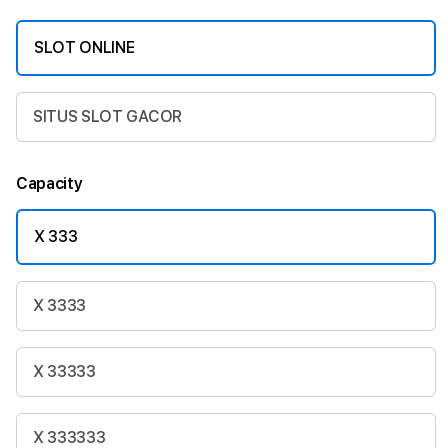
SLOT ONLINE
SITUS SLOT GACOR
Capacity
X 333
X 3333
X 33333
X 333333