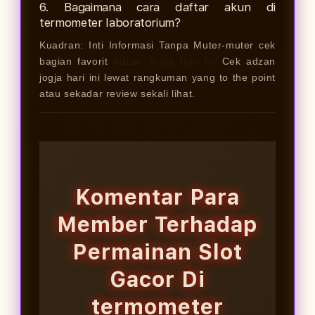
6. Bagaimana cara daftar akun di
termometer laboratorium?
Kuadran: Inti Informasi Tanpa Muter-muter cek
bagian favorit
Adzan Jogja Hari Ini
Cek adzan
jogja hari ini lewat rangkuman yang to the point
atau sekadar review sekali lihat.
Komentar Para
Member Terhadap
Permainan Slot
Gacor Di
termometer