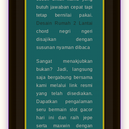
butuh jawaban cepat tapi
tetap bernilai pakai.
Desain Rumah 2 Lantai
chord negri ngeri
disajikan dengan
susunan nyaman dibaca
Sangat menakjubkan
bukan? Jadi, langsung
saja bergabung bersama
kami melalui link resmi
yang telah disediakan.
Dapatkan pengalaman
seru bermain slot gacor
hari ini dan raih jepe
serta maxwin dengan