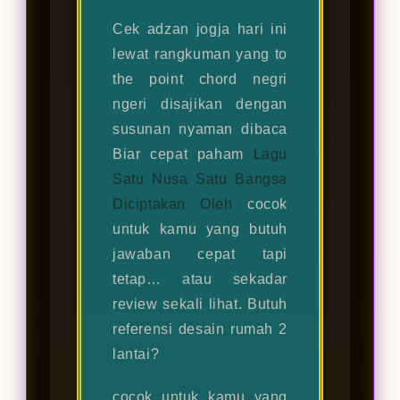
Cek adzan jogja hari ini
lewat rangkuman yang to
the point chord negri
ngeri disajikan dengan
susunan nyaman dibaca
Biar cepat paham
Lagu
Satu Nusa Satu Bangsa
Diciptakan Oleh
cocok
untuk kamu yang butuh
jawaban cepat tapi
tetap… atau sekadar
review sekali lihat. Butuh
referensi desain rumah 2
lantai?
cocok untuk kamu yang