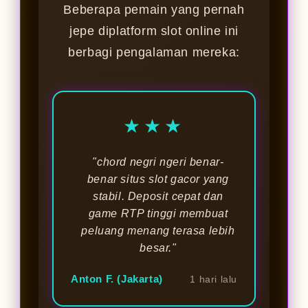
Beberapa pemain yang pernah
jepe diplatform slot online ini
berbagi pengalaman mereka:
★★★
"chord negri ngeri benar-
benar situs slot gacor yang
stabil. Deposit cepat dan
game RTP tinggi membuat
peluang menang terasa lebih
besar."
Anton F. (Jakarta)
1 hari lalu