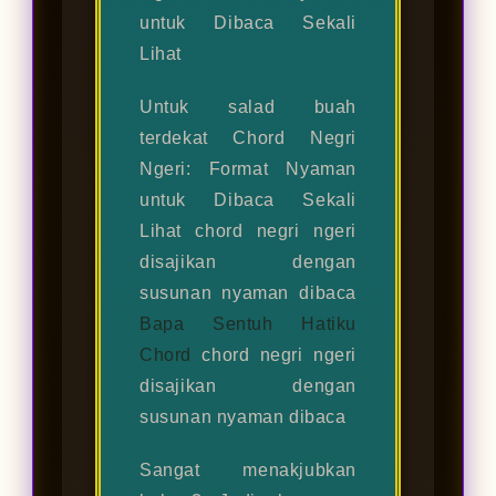
untuk Dibaca Sekali
Lihat
Untuk salad buah
terdekat Chord Negri
Ngeri: Format Nyaman
untuk Dibaca Sekali
Lihat chord negri ngeri
disajikan dengan
susunan nyaman dibaca
Bapa Sentuh Hatiku
Chord
chord negri ngeri
disajikan dengan
susunan nyaman dibaca
Sangat menakjubkan