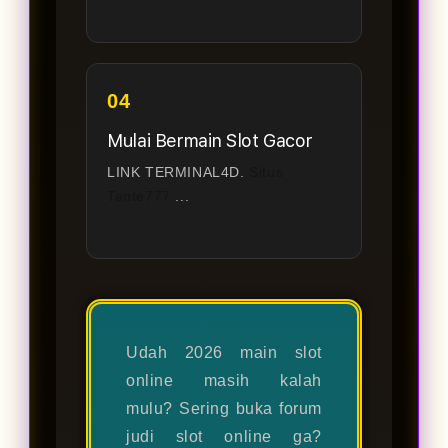
04
Mulai Bermain Slot Gacor
LINK TERMINAL4D.
Situs
Tante777
...
Udah 2026 main slot
online masih kalah
mulu? Sering buka forum
judi slot online ga?