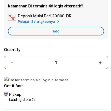
Keamanan Di terminal4d login alternatif!
Deposit Mulai Dari
20.000 IDR
Add
Pelajari Selengkapnya
Apple
Care
Add
Quantity
Decrease
Incr
quantity
quant
for
for
terminal4d
term
login
login
Get it fast
alternatif
alter
Pickup
#
#
Loading store
Google
Goog
Accounts
Acco