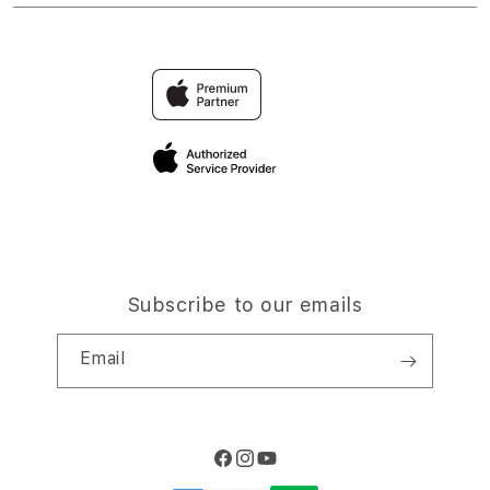
SLOT GACOR TERPOPULER
Find an iStudio near you
Contact Us
Trade-in
SLOT
Why Shop at iStudio
FAQ
Traveller’s Reservation
Elush Corporate Website
Privacy Policy
Site Terms of Use
Subscribe to our emails
Email
Facebook
Instagram
YouTube
Payment