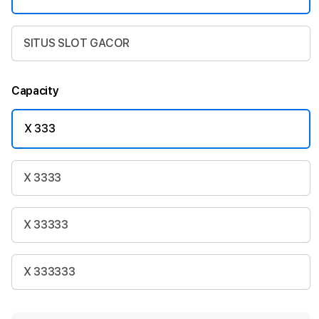
SITUS SLOT GACOR
Capacity
X 333
X 3333
X 33333
X 333333