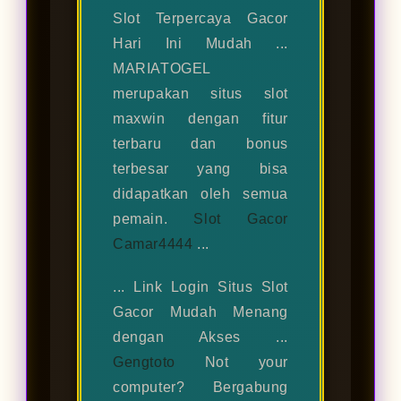
Slot Terpercaya Gacor
Hari Ini Mudah ...
MARIATOGEL
merupakan situs slot
maxwin dengan fitur
terbaru dan bonus
terbesar yang bisa
didapatkan oleh semua
pemain.
Slot Gacor
Camar4444
...
... Link Login Situs Slot
Gacor Mudah Menang
dengan Akses ...
Gengtoto
Not your
computer? Bergabung