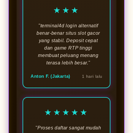
★★★
"terminal4d login alternatif
benar-benar situs slot gacor
yang stabil. Deposit cepat
dan game RTP tinggi
membuat peluang menang
terasa lebih besar."
Anton F. (Jakarta)
1 hari lalu
★★★★★
"Proses daftar sangat mudah