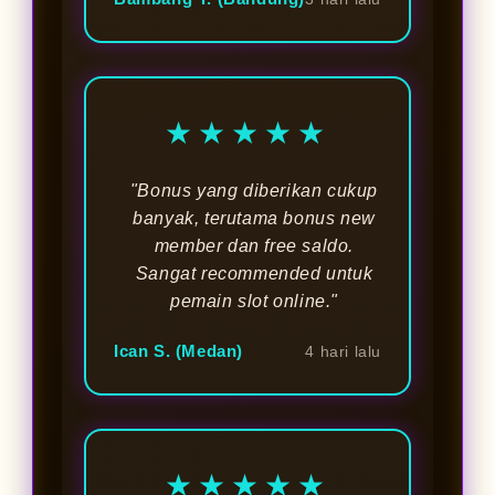
★★★★★
"Bonus yang diberikan cukup
banyak, terutama bonus new
member dan free saldo.
Sangat recommended untuk
pemain slot online."
Ican S. (Medan)
4 hari lalu
★★★★★