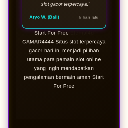
slot gacor terpercaya."
Aryo W. (Bali)
6 hari lalu
Start For Free
Eternal4d
CAMAR4444 Situs slot terpercaya
gacor hari ini menjadi pilihan
utama para pemain slot online
yang ingin mendapatkan
pengalaman bermain aman Start
For Free