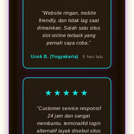
"Website ringan, mobile
friendly, dan tidak lag saat
dimainkan. Salah satu situs
slot online terbaik yang
pernah saya coba."
Ucok B. (Yogyakarta)
5 hari lalu
★★★★★
"Customer service responsif
24 jam dan sangat
membantu. terminal4d login
alternatif layak disebut situs