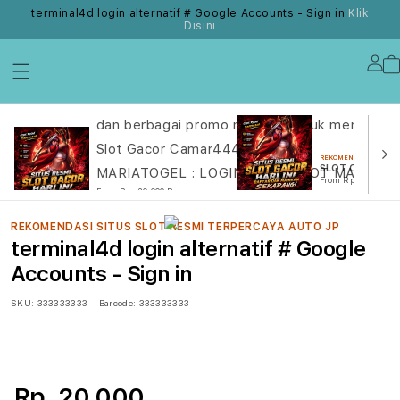
terminal4d login alternatif # Google Accounts - Sign in
Klik
Disini
Lo
in
REKOMENDASI SITUS SLOT RESMI TERPERCAYA AUTO JP
dan berbagai promo menarik untuk member b
Slot Gacor Camar4444
REKOMENDASI SITUS 
SLOT ONLINE
MARIATOGEL : LOGIN SITUS SLOT MAXWIN D
From Rp. 20.000
From Rp. 20.000 Rp
REKOMENDASI SITUS SLOT RESMI TERPERCAYA AUTO JP
terminal4d login alternatif # Google
Accounts - Sign in
SKU:
333333333
Barcode:
333333333
Rp. 20.000