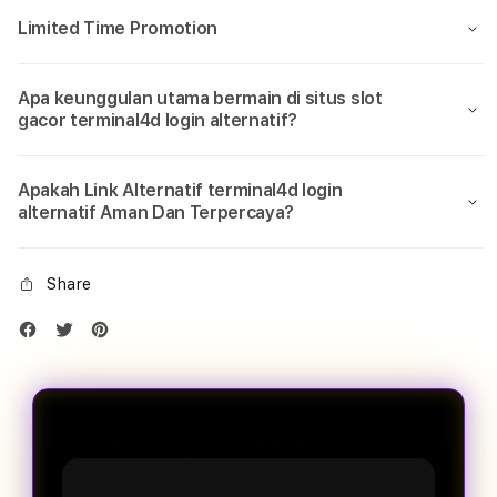
-
-
Sign
Sign
Limited Time Promotion
in
in
Apa keunggulan utama bermain di situs slot
gacor terminal4d login alternatif?
Apakah Link Alternatif terminal4d login
alternatif Aman Dan Terpercaya?
Share