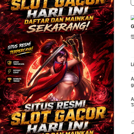
G
Open
media
5
in
modal
L
A
g
A
T