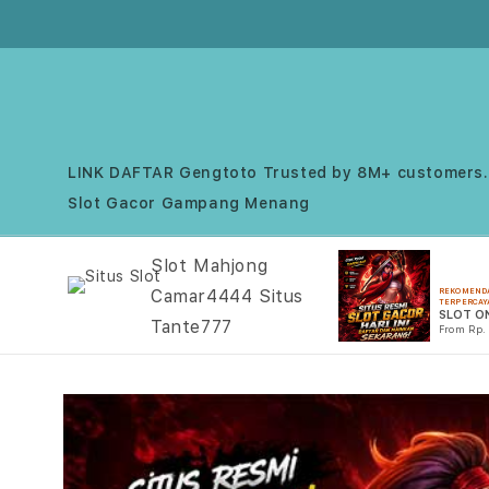
REKOMENDASI SITUS SLOT RESMI
TERPERCAYA AUTO JP
RTP. dan berbagai
LINK DAFTAR
promo menarik
Gengtoto
Trusted by 8M+ customers.
Slot Gacor Gampang Menang
untuk member
baru maupun lama.
Slot Mahjong
Camar4444
Situs
REKOMENDA
TERPERCAY
SLOT O
Tante777
From Rp.
WHATSAPP
CHANNEL
Skip to
OFFICIAL LIVE
product
information
CHAT RESMI
From Rp. 20.000 Rp