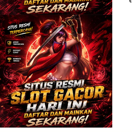
Open
media
7
in
modal
Open