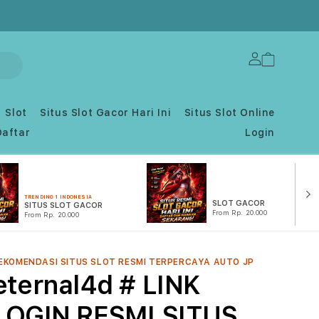
Log
Cart
in
Slot
Situs Slot Gacor Hari Ini
Situs Slot Online
Daftar
Login
TRENDING 1 INDONESIA
SLOT GACOR
SITUS SLOT GACOR
From Rp. 20.000
From Rp. 20.000
EKOMENDASI SITUS SLOT RESMI TERPERCAYA AUTO JP
eternal4d # LINK
LOGIN RESMI SITUS