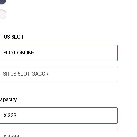
ITUS SLOT
SLOT ONLINE
SITUS SLOT GACOR
apacity
X 333
X 3333