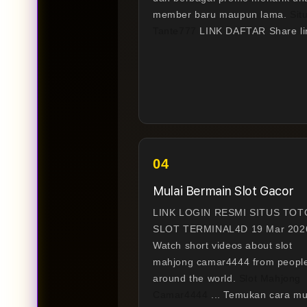
member baru maupun lama.
Sit
Tante777
LINK DAFTAR Share li
04
Mulai Bermain Slot Gacor
LINK LOGIN RESMI SITUS TOT
SLOT TERMINAL4D 19 Mar 202
Watch short videos about slot
mahjong camar4444 from peopl
around the world.
Slot Mahjong
Camar4444
... Temukan cara m