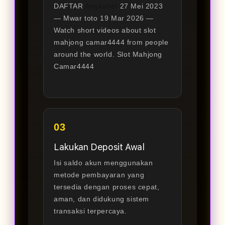
DAFTAR
Angkabet
27 Mei 2023
— Mwar toto 19 Mar 2026 —
Watch short videos about slot
mahjong camar4444 from people
around the world. Slot Mahjong
Camar4444
03
Lakukan Deposit Awal
Isi saldo akun menggunakan
metode pembayaran yang
tersedia dengan proses cepat,
aman, dan didukung sistem
transaksi terpercaya.