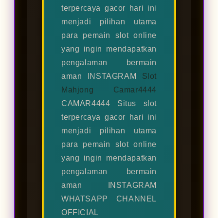
terpercaya gacor hari ini
menjadi pilihan utama
para pemain slot online
yang ingin mendapatkan
pengalaman bermain
aman INSTAGRAM
Slot
Mahjong Camar4444
CAMAR4444 Situs slot
terpercaya gacor hari ini
menjadi pilihan utama
para pemain slot online
yang ingin mendapatkan
pengalaman bermain
aman INSTAGRAM
WHATSAPP CHANNEL
OFFICIAL