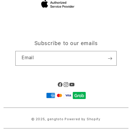
Site Terms of Use
Subscribe to our emails
Email
Facebook
Instagram
YouTube
Payment
methods
© 2025,
gengtoto
Powered by Shopify