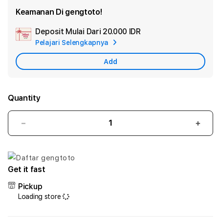
Keamanan Di gengtoto!
Deposit Mulai Dari
20.000 IDR
Add
Pelajari Selengkapnya
Apple
Care
Add
Quantity
Decrease
Incr
quantity
quant
for
for
gengtoto
geng
#
#
Get it fast
GENGTOTO:
GEN
Pickup
Berikut
Berik
Loading store
Link
Link
Alternatif
Alter