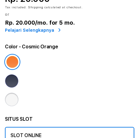
Tax included.
Shipping
calculated at checkout.
or
Rp. 20.000
/mo. for 5 mo.
Pelajari Selengkapnya
Color
- Cosmic Orange
SITUS SLOT
SLOT ONLINE