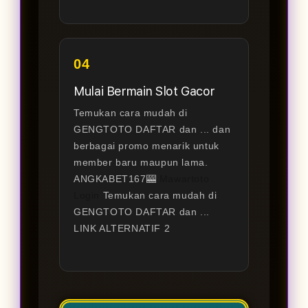
04
Mulai Bermain Slot Gacor
Temukan cara mudah di
GENGTOTO DAFTAR dan ... dan
berbagai promo menarik untuk
member baru maupun lama.
ANGKABET167🎰
Mawartoto
Login
Temukan cara mudah di
GENGTOTO DAFTAR dan ...
LINK ALTERNATIF 2