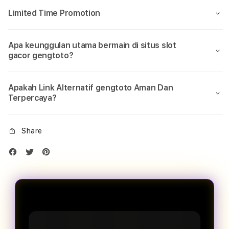
Resmi
Resm
Login
Logi
Limited Time Promotion
dan
dan
Daftar
Daft
...
...
Apa keunggulan utama bermain di situs slot
gacor gengtoto?
Apakah Link Alternatif gengtoto Aman Dan
Terpercaya?
Share