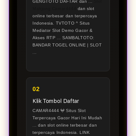
GENGTOTO DAFTAR dan ...
Slot
Mahjong Camar4444
dan slot
online terbesar dan terpercaya
Indonesia. TVTOTO ^ Situs
Mediator Slot Demo Gacor &
Akses RTP ... SAMBALTOTO:
BANDAR TOGEL ONLINE | SLOT
...
02
Klik Tombol Daftar
CAMAR4444 𖤍 Situs Slot
Terpercaya Gacor Hari Ini Mudah
... dan slot online terbesar dan
terpercaya Indonesia. LINK