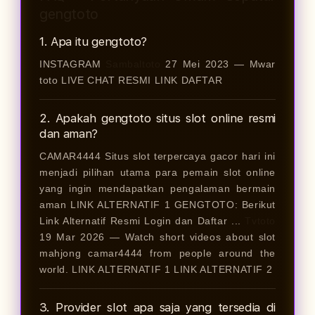
gengtoto
1. Apa itu gengtoto?
INSTAGRAM
Sambaltoto
27 Mei 2023 — Mwar
toto LIVE CHAT RESMI LINK DAFTAR
2. Apakah gengtoto situs slot online resmi
dan aman?
CAMAR4444 Situs slot terpercaya gacor hari ini
menjadi pilihan utama para pemain slot online
yang ingin mendapatkan pengalaman bermain
aman LINK ALTERNATIF 1 GENGTOTO: Berikut
Link Alternatif Resmi Login dan Daftar ...
Tvtoto
19 Mar 2026 — Watch short videos about slot
mahjong camar4444 from people around the
world. LINK ALTERNATIF 1 LINK ALTERNATIF 2
3. Provider slot apa saja yang tersedia di