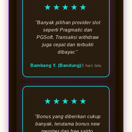
★★★★★
"Banyak pilihan provider slot
seperti Pragmatic dan
PGSoft. Transaksi withdraw
juga cepat dan terbukti
dibayar."
Bambang Y. (Bandung)
3 hari lalu
★★★★★
"Bonus yang diberikan cukup
banyak, terutama bonus new
member dan free saldo.