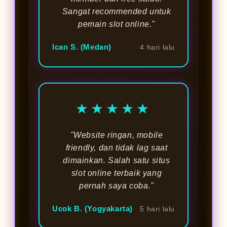
Sangat recommended untuk
pemain slot online."
Ican S. (Medan)
4 hari lalu
★★★★★
"Website ringan, mobile
friendly, dan tidak lag saat
dimainkan. Salah satu situs
slot online terbaik yang
pernah saya coba."
Ucok B. (Yogyakarta)
5 hari lalu