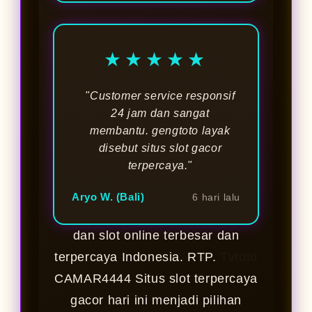
★★★★★
"Customer service responsif
24 jam dan sangat
membantu. gengtoto layak
disebut situs slot gacor
terpercaya."
Aryo W. (Bali)
6 hari lalu
dan slot online terbesar dan
terpercaya Indonesia. RTP.
Tvtoto
CAMAR4444 Situs slot terpercaya
gacor hari ini menjadi pilihan