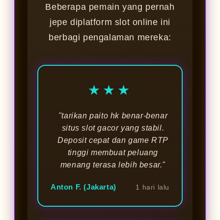
Beberapa pemain yang pernah
jepe diplatform slot online ini
berbagi pengalaman mereka:
★★★
"tarikan paito hk benar-benar
situs slot gacor yang stabil.
Deposit cepat dan game RTP
tinggi membuat peluang
menang terasa lebih besar."
Anton F. (Jakarta)
1 hari lalu