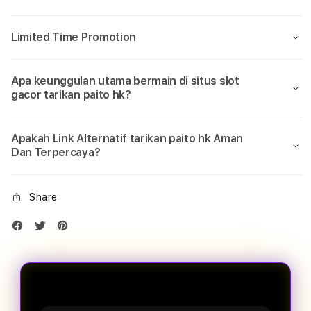
Paito
Paito
Hk:
Hk:
Penjelasan
Penj
Limited Time Promotion
Padat
Pada
dengan
deng
Contoh
Cont
Apa keunggulan utama bermain di situs slot
yang
yang
gacor tarikan paito hk?
Nyambung
Nya
Apakah Link Alternatif tarikan paito hk Aman
Dan Terpercaya?
Share