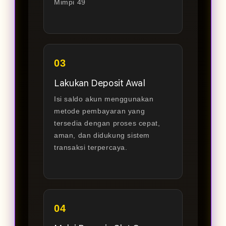
Mimpi 49
03
Lakukan Deposit Awal
Isi saldo akun menggunakan
metode pembayaran yang
tersedia dengan proses cepat,
aman, dan didukung sistem
transaksi terpercaya.
04