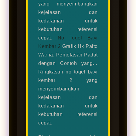
yang menyeimbangkan
kejelasan dan
kedalaman untuk
kebutuhan referensi
cepat.
No Togel Bayi
Kembar 2
Grafik Hk Paito
Warna: Penjelasan Padat
dengan Contoh yang…
Ringkasan no togel bayi
kembar 2 yang
menyeimbangkan
kejelasan dan
kedalaman untuk
kebutuhan referensi
cepat.