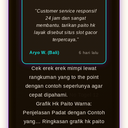
"Customer service responsif
24 jam dan sangat
membantu. tarikan paito hk
layak disebut situs slot gacor
terpercaya."
Aryo W. (Bali)
6 hari lalu
Cek erek erek mimpi lewat
rangkuman yang to the point
dengan contoh seperlunya agar
cepat dipahami.
No Togel 12
Grafik Hk Paito Warna:
Penjelasan Padat dengan Contoh
yang… Ringkasan grafik hk paito