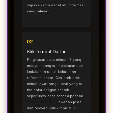
supaya kamu dapat inti informasi
yang relevan.
02
Klik Tombol Daftar
Ringkasan buku mimpi 49 yang
menyeimbangkan kejelasan dan
kedalaman untuk kebutuhan
referensi cepat. Cek erek erek
mimpi lewat rangkuman yang to
the point dengan contoh
seperlunya agar cepat dipahami.
Erek Erek Mimpi
Jawaban jelas
dan relevan untuk topik Buku