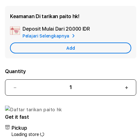
Keamanan Di tarikan paito hk!
Deposit Mulai Dari
20.000 IDR
Add
Pelajari Selengkapnya
Apple
Care
Add
Quantity
Decrease
Incr
quantity
quant
for
for
tarikan
tarik
paito
paito
Get it fast
hk
hk
Pickup
#
#
Loading store
Tarikan
Tarik