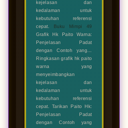
kejelasan dan
kedalaman untuk
kebutuhan referensi
cepat.
Buku Mimpi 49
Grafik Hk Paito Warna:
Penjelasan Padat
dengan Contoh yang…
Ringkasan grafik hk paito
warna yang
menyeimbangkan
kejelasan dan
kedalaman untuk
kebutuhan referensi
cepat. Tarikan Paito Hk:
Penjelasan Padat
dengan Contoh yang