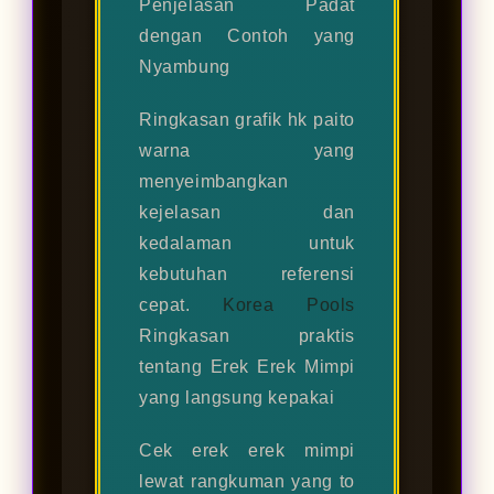
Penjelasan Padat
dengan Contoh yang
Nyambung
Ringkasan grafik hk paito
warna yang
menyeimbangkan
kejelasan dan
kedalaman untuk
kebutuhan referensi
cepat.
Korea Pools
Ringkasan praktis
tentang Erek Erek Mimpi
yang langsung kepakai
Cek erek erek mimpi
lewat rangkuman yang to