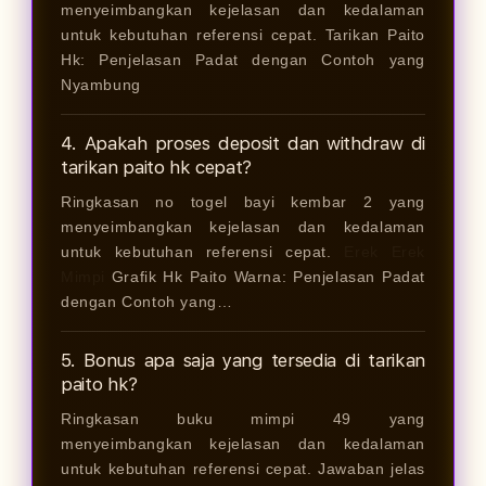
menyeimbangkan kejelasan dan kedalaman
untuk kebutuhan referensi cepat. Tarikan Paito
Hk: Penjelasan Padat dengan Contoh yang
Nyambung
4. Apakah proses deposit dan withdraw di
tarikan paito hk cepat?
Ringkasan no togel bayi kembar 2 yang
menyeimbangkan kejelasan dan kedalaman
untuk kebutuhan referensi cepat.
Erek Erek
Mimpi
Grafik Hk Paito Warna: Penjelasan Padat
dengan Contoh yang…
5. Bonus apa saja yang tersedia di tarikan
paito hk?
Ringkasan buku mimpi 49 yang
menyeimbangkan kejelasan dan kedalaman
untuk kebutuhan referensi cepat. Jawaban jelas