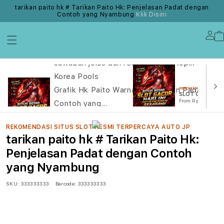
tarikan paito hk # Tarikan Paito Hk: Penjelasan Padat dengan
Contoh yang Nyambung
Klik Disini
Lo
in
REKOMENDASI SITUS SLOT RESMI TERPERCAYA AUTO JP
Jawaban jelas dan relevan untuk topik Buku 
Korea Pools
Grafik Hk Paito Warna: Penjelasan Padat den
REKOMENDASI SITUS 
SLOT ONLINE
From Rp. 20.000
Contoh yang…
From Rp. 20.000 Rp
REKOMENDASI SITUS SLOT RESMI TERPERCAYA AUTO JP
tarikan paito hk # Tarikan Paito Hk:
Penjelasan Padat dengan Contoh
yang Nyambung
SKU:
333333333
Barcode:
333333333