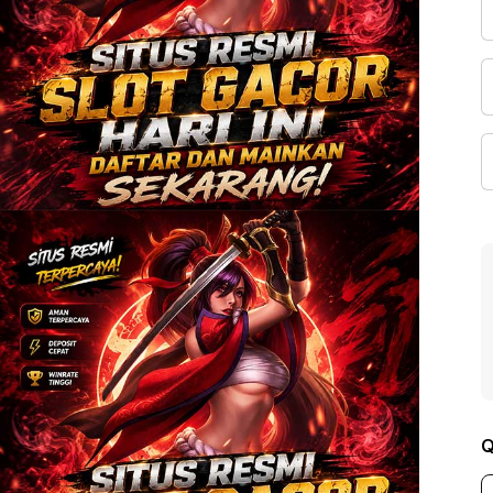
Open
media
3
in
modal
Q