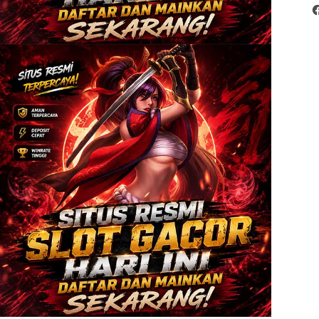
Open
media
7
in
modal