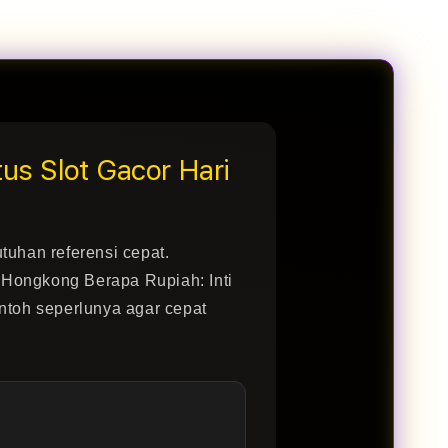
us Slot Gacor Hari
uhan referensi cepat.
No Togel
Hongkong Berapa Rupiah: Inti
ntoh seperlunya agar cepat