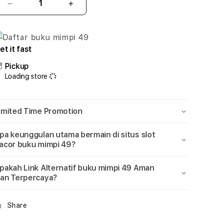
Decrease
Increase
quantity
quantity
for
for
buku
buku
mimpi
mimpi
et it fast
49
49
Pickup
#
#
Loading store
Jawaban
Jawaban
jelas
jelas
dan
dan
relevan
relevan
imited Time Promotion
untuk
untuk
topik
topik
pa keunggulan utama bermain di situs slot
Buku
Buku
acor buku mimpi 49?
Mimpi
Mimpi
49
49
pakah Link Alternatif buku mimpi 49 Aman
an Terpercaya?
Share