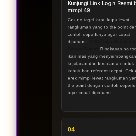
Kunjungi Link Login Resmi 
mimpi 49
Cek no togel kupu kupu lewat
rangkuman yang to the point de
contoh seperlunya agar cepat
dipahami.
5000 Dolar Hongkong
Berapa Rupiah
Ringkasan no tog
ikan mas yang menyeimbangka
kejelasan dan kedalaman untuk
kebutuhan referensi cepat. Cek 
erek mimpi lewat rangkuman yan
the point dengan contoh seperl
agar cepat dipahami.
04