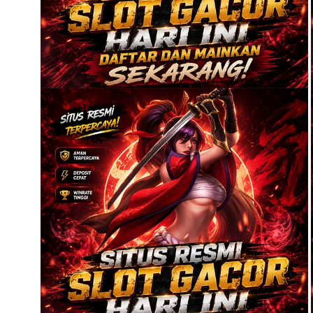
Open
media
4
in
modal