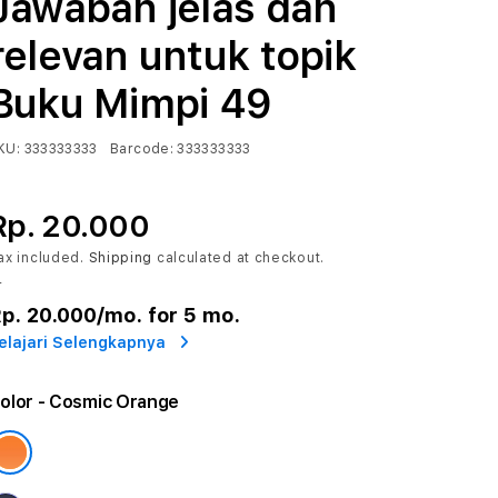
Jawaban jelas dan
relevan untuk topik
Buku Mimpi 49
KU:
333333333
Barcode:
333333333
Rp. 20.000
ax included.
Shipping
calculated at checkout.
r
p. 20.000
/mo. for 5 mo.
elajari Selengkapnya
olor
- Cosmic Orange