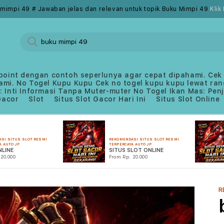
 mimpi 49 # Jawaban jelas dan relevan untuk topik Buku Mimpi 49
Klik
 point dengan contoh seperlunya agar cepat dipahami. Cek
hami.
No Togel Kupu Kupu
Cek no togel kupu kupu lewat ra
: Inti Informasi Tanpa Muter-muter No Togel Ikan Mas: P
Gacor
Slot
Situs Slot Gacor Hari Ini
Situs Slot Online
SI SITUS SLOT RESMI
REKOMENDASI SITUS SLOT RESMI
A AUTO JP
TERPERCAYA AUTO JP
NLINE
SITUS SLOT ONLINE
 20.000
From Rp. 20.000
R