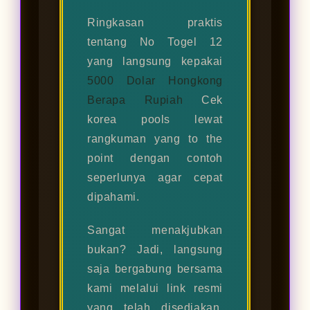
Ringkasan praktis
tentang No Togel 12
yang langsung kepakai
5000 Dolar Hongkong
Berapa Rupiah
Cek
korea pools lewat
rangkuman yang to the
point dengan contoh
seperlunya agar cepat
dipahami.
Sangat menakjubkan
bukan? Jadi, langsung
saja bergabung bersama
kami melalui link resmi
yang telah disediakan.