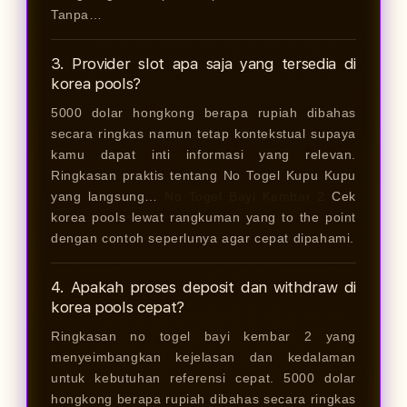
Tanpa…
3. Provider slot apa saja yang tersedia di
korea pools?
5000 dolar hongkong berapa rupiah dibahas
secara ringkas namun tetap kontekstual supaya
kamu dapat inti informasi yang relevan.
Ringkasan praktis tentang No Togel Kupu Kupu
yang langsung…
No Togel Bayi Kembar 2
Cek
korea pools lewat rangkuman yang to the point
dengan contoh seperlunya agar cepat dipahami.
4. Apakah proses deposit dan withdraw di
korea pools cepat?
Ringkasan no togel bayi kembar 2 yang
menyeimbangkan kejelasan dan kedalaman
untuk kebutuhan referensi cepat. 5000 dolar
hongkong berapa rupiah dibahas secara ringkas