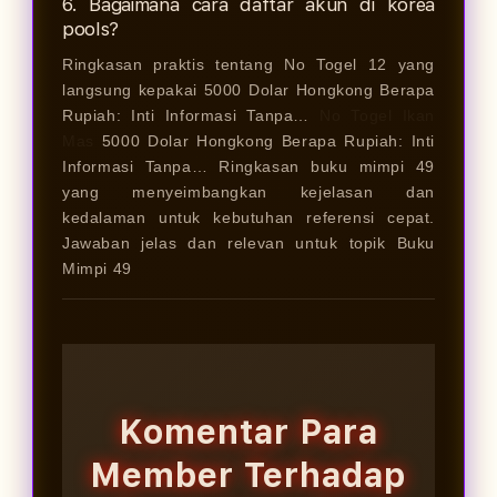
6. Bagaimana cara daftar akun di korea
pools?
Ringkasan praktis tentang No Togel 12 yang
langsung kepakai 5000 Dolar Hongkong Berapa
Rupiah: Inti Informasi Tanpa…
No Togel Ikan
Mas
5000 Dolar Hongkong Berapa Rupiah: Inti
Informasi Tanpa… Ringkasan buku mimpi 49
yang menyeimbangkan kejelasan dan
kedalaman untuk kebutuhan referensi cepat.
Jawaban jelas dan relevan untuk topik Buku
Mimpi 49
Komentar Para
Member Terhadap