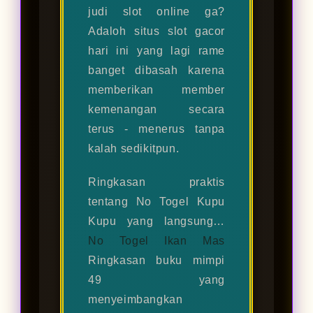
judi slot online ga?
Adaloh situs slot gacor
hari ini yang lagi rame
banget dibasah karena
memberikan member
kemenangan secara
terus - menerus tanpa
kalah sedikitpun.
Ringkasan praktis
tentang No Togel Kupu
Kupu yang langsung…
No Togel Ikan Mas
Ringkasan buku mimpi
49 yang
menyeimbangkan