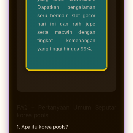
Dapatkan pengalaman
seru bermain slot gacor
hari ini dan raih jepe
serta maxwin dengan
tingkat kemenangan
yang tinggi hingga 99%.
FAQ – Pertanyaan Umum Seputar
korea pools
1. Apa itu korea pools?