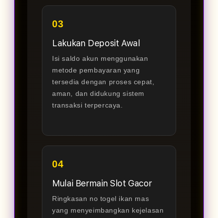
03
Lakukan Deposit Awal
Isi saldo akun menggunakan
metode pembayaran yang
tersedia dengan proses cepat,
aman, dan didukung sistem
transaksi terpercaya.
04
Mulai Bermain Slot Gacor
Ringkasan no togel ikan mas
yang menyeimbangkan kejelasan