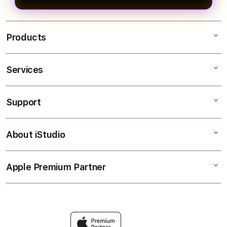
Products
Services
korea pools
SLOT ONLINE
Support
AppleCare+
SITUS SLOT GACOR
Corporate
SLOT GACOR
About iStudio
My Account
Slot Online
SITUS SLOT ONLINE
Collection & Delivery
Elush Service Provider
SITUS SLOT GACOR
Apple Premium Partner
About Us
Returns & Exchanges
Financing Options
SLOT GACOR TERPOPULER
Find an iStudio near you
Contact Us
Trade-in
SLOT
Why Shop at iStudio
FAQ
Traveller’s Reservation
Elush Corporate Website