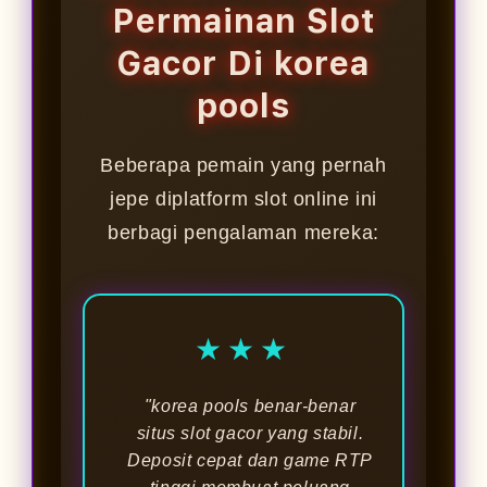
Permainan Slot
Gacor Di korea
pools
Beberapa pemain yang pernah
jepe diplatform slot online ini
berbagi pengalaman mereka:
★★★
"korea pools benar-benar
situs slot gacor yang stabil.
Deposit cepat dan game RTP