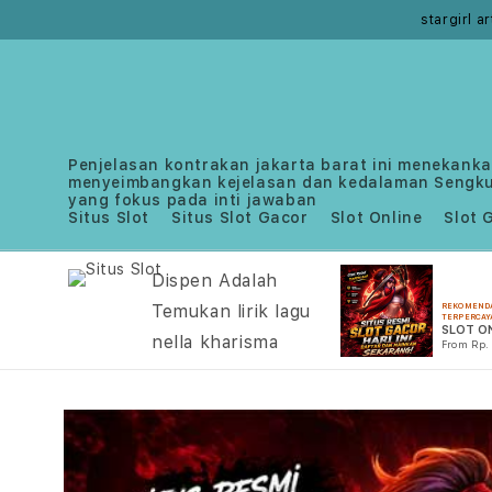
stargirl a
REKOMENDASI SITUS SLOT RESMI
TERPERCAYA AUTO JP
Pahami stargirl
artinya secara
lebih presisi: arti
umum Ringkasan
Penjelasan kontrakan jakarta barat ini menekank
menyeimbangkan kejelasan dan kedalaman
Sengku
praktis tentang
yang fokus pada inti jawaban
Situs Slot
Obat Kapsul yang
Situs Slot Gacor
Slot Online
Slot 
langsung kepakai
Dispen Adalah
Temukan lirik lagu
REKOMENDA
TERPERCAY
SLOT O
nella kharisma
From Rp.
ditinggal rabi
dengan format rapi
Skip to
dan mudah dipindai
product
information
ditambah poin