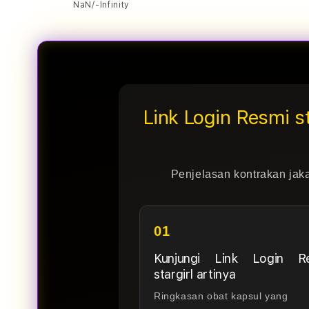
Open
of
NaN
/
-Infinity
media
8
in
modal
Link Login Resmi st
Penjelasan kontrakan jaka
01
Kunjungi Link Login R
stargirl artinya
Ringkasan obat kapsul yang