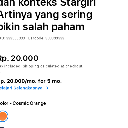
dan konteks Stargirl
Artinya yang sering
bikin salah paham
KU:
333333333
Barcode:
333333333
Rp. 20.000
ax included.
Shipping
calculated at checkout.
r
p. 20.000
/mo. for 5 mo.
elajari Selengkapnya
olor
- Cosmic Orange