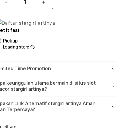
Decrease
Increase
quantity
quantity
for
for
stargirl
stargirl
artinya
artinya
et it fast
#
#
Pickup
Arti
Arti
Loading store
dan
dan
konteks
konteks
Stargirl
Stargirl
Artinya
Artinya
imited Time Promotion
yang
yang
sering
sering
pa keunggulan utama bermain di situs slot
bikin
bikin
acor stargirl artinya?
salah
salah
paham
paham
pakah Link Alternatif stargirl artinya Aman
an Terpercaya?
Share