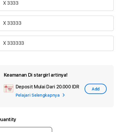
X 3333
X 33333
X 333333
Keamanan Di stargirl artinya!
Deposit Mulai Dari
20.000 IDR
Add
Add
Pelajari Selengkapnya
Apple
Care
uantity