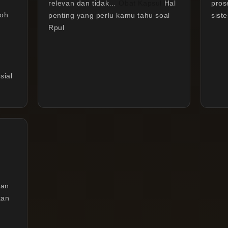
relevan dan tidak…
Obat Kapsul
Hal
pros
toh
penting yang perlu kamu tahu soal
sist
Rpul
n
sial
san
kan