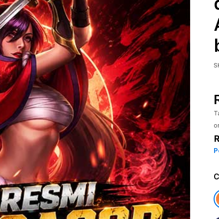
S
T
o
R
P
C