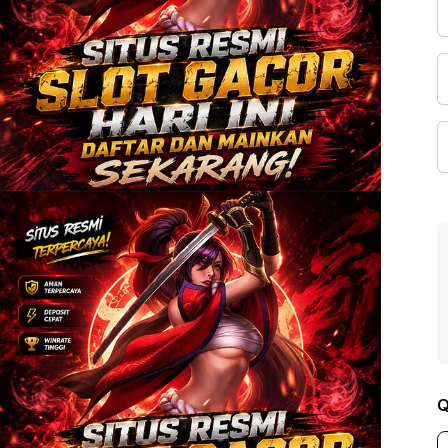
Open
media
3
in
modal
Q