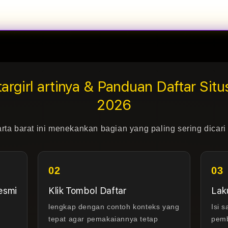
Open
media
9
in
modal
argirl artinya & Panduan Daftar Situs
2026
rta barat ini menekankan bagian yang paling sering dicar
02
03
esmi
Klik Tombol Daftar
Lak
lengkap dengan contoh konteks yang
Isi 
tepat agar pemakaiannya tetap
pemb