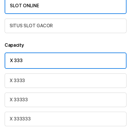
SLOT ONLINE
SITUS SLOT GACOR
Capacity
X 333
X 3333
X 33333
X 333333