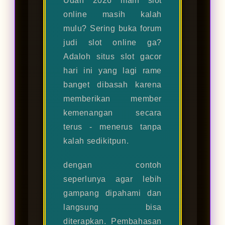
Udah 2026 main slot
online masih kalah
mulu? Sering buka forum
judi slot online ga?
Adaloh situs slot gacor
hari ini yang lagi rame
banget dibasah karena
memberikan member
kemenangan secara
terus - menerus tanpa
kalah sedikitpun.
dengan contoh
seperlunya agar lebih
gampang dipahami dan
langsung bisa
diterapkan. Pembahasan