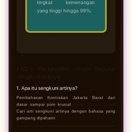
tingkat kemenangan
yang tinggi hingga 99%.
FAQ – Pertanyaan Umum Seputar
sengkuni artinya
1. Apa itu sengkuni artinya?
Pembahasan Kontrakan Jakarta Barat dari
dasar sampai poin krusial
Harga Minyak Nilam
Cari arti sengkuni artinya dengan bahasa yang
gampang dipahami