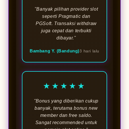
"Banyak pilihan provider slot
seperti Pragmatic dan
PGSoft. Transaksi withdraw
juga cepat dan terbukti
dibayar."
Bambang Y. (Bandung)
3 hari lalu
★★★★★
"Bonus yang diberikan cukup
banyak, terutama bonus new
member dan free saldo.
Sangat recommended untuk