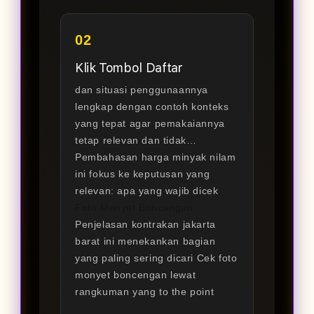
02
Klik Tombol Daftar
dan situasi penggunaannya
lengkap dengan contoh konteks
yang tepat agar pemakaiannya
tetap relevan dan tidak…
Pembahasan harga minyak nilam
ini fokus ke keputusan yang
relevan: apa yang wajib dicek
Foto Monyet Boncengan
Penjelasan kontrakan jakarta
barat ini menekankan bagian
yang paling sering dicari Cek foto
monyet boncengan lewat
rangkuman yang to the point