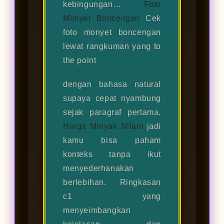
kebingungan…
Foto
Monyet Boncengan
Cek
foto monyet boncengan
lewat rangkuman yang to
the point
dengan bahasa natural
supaya cepat nyambung
sejak paragraf pertama.
Harga Minyak Nilam
jadi
kamu bisa paham
konteks tanpa ikut
menyederhanakan
berlebihan. Ringkasan
c1 yang
menyeimbangkan