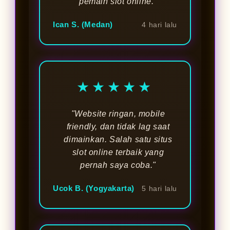
pemain slot online."
Ican S. (Medan)
4 hari lalu
★★★★★
"Website ringan, mobile
friendly, dan tidak lag saat
dimainkan. Salah satu situs
slot online terbaik yang
pernah saya coba."
Ucok B. (Yogyakarta)
5 hari lalu