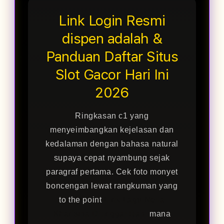
Link Login Resmi
dispen adalah &
Panduan Daftar Situs
Slot Gacor Hari Ini
2026
Ringkasan c1 yang
menyeimbangkan kejelasan dan
kedalaman dengan bahasa natural
supaya cepat nyambung sejak
paragraf pertama. Cek foto monyet
boncengan lewat rangkuman yang
to the point
Lirik Lagu Nella
Kharisma Ditinggal Rabi
mana