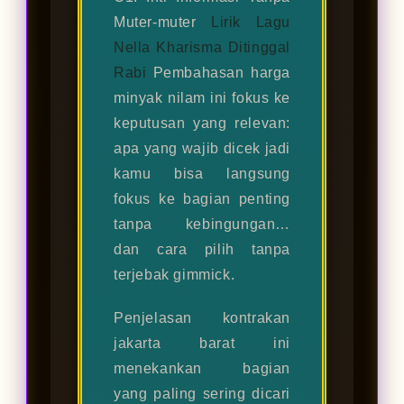
Muter-muter
Lirik Lagu
Nella Kharisma Ditinggal
Rabi
Pembahasan harga
minyak nilam ini fokus ke
keputusan yang relevan:
apa yang wajib dicek jadi
kamu bisa langsung
fokus ke bagian penting
tanpa kebingungan…
dan cara pilih tanpa
terjebak gimmick.
Penjelasan kontrakan
jakarta barat ini
menekankan bagian
yang paling sering dicari