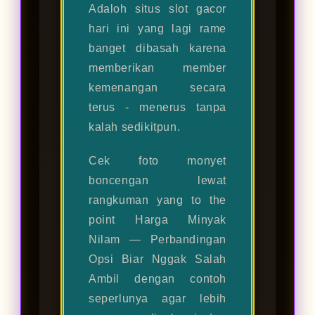
Adaloh situs slot gacor
hari ini yang lagi rame
banget dibasah karena
memberikan member
kemenangan secara
terus - menerus tanpa
kalah sedikitpun.
Cek foto monyet
boncengan lewat
rangkuman yang to the
point Harga Minyak
Nilam — Perbandingan
Opsi Biar Nggak Salah
Ambil dengan contoh
seperlunya agar lebih