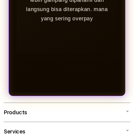
lebih gampang dipahami dan
langsung bisa diterapkan. mana
yang sering overpay
Products
Services
dispen adalah