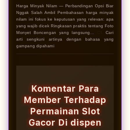
Harga Minyak Nilam — Perbandingan Opsi Biar
Nggak Salah Ambil Pembahasan harga minyak
nilam ini fokus ke keputusan yang relevan: apa
yang wajib dicek Ringkasan praktis tentang Foto
Monyet Boncengan yang langsung…
C1
Cari
arti sengkuni artinya dengan bahasa yang
gampang dipahami
Komentar Para
Member Terhadap
Permainan Slot
Gacor Di dispen