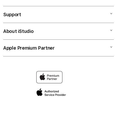
SLOT ONLINE
Support
AppleCare+
SITUS SLOT GACOR
Corporate
SLOT GACOR
About iStudio
My Account
Slot Online
SITUS SLOT ONLINE
Collection & Delivery
Elush Service Provider
SITUS SLOT GACOR
Apple Premium Partner
About Us
Returns & Exchanges
Financing Options
SLOT GACOR TERPOPULER
Find an iStudio near you
Contact Us
Trade-in
SLOT
Why Shop at iStudio
FAQ
Traveller’s Reservation
Elush Corporate Website
Privacy Policy
Site Terms of Use