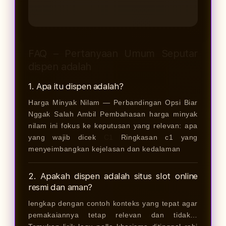
FAQ – Pertanyaan Umum Seputar
dispen adalah
1. Apa itu dispen adalah?
Harga Minyak Nilam — Perbandingan Opsi Biar
Nggak Salah Ambil Pembahasan harga minyak
nilam ini fokus ke keputusan yang relevan: apa
yang wajib dicek
C1
Ringkasan c1 yang
menyeimbangkan kejelasan dan kedalaman
2. Apakah dispen adalah situs slot online
resmi dan aman?
lengkap dengan contoh konteks yang tepat agar
pemakaiannya tetap relevan dan tidak…