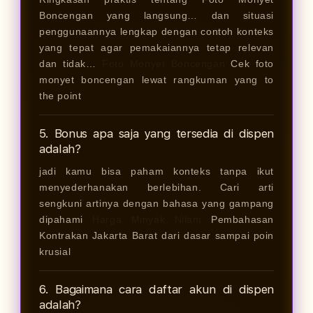
Boncengan yang langsung… dan situasi
penggunaannya lengkap dengan contoh konteks
yang tepat agar pemakaiannya tetap relevan
dan tidak…
Foto Monyet Boncengan
Cek foto
monyet boncengan lewat rangkuman yang to
the point
5. Bonus apa saja yang tersedia di dispen
adalah?
jadi kamu bisa paham konteks tanpa ikut
menyederhanakan berlebihan. Cari arti
sengkuni artinya dengan bahasa yang gampang
dipahami
Harga Minyak Nilam
Pembahasan
Kontrakan Jakarta Barat dari dasar sampai poin
krusial
6. Bagaimana cara daftar akun di dispen
adalah?