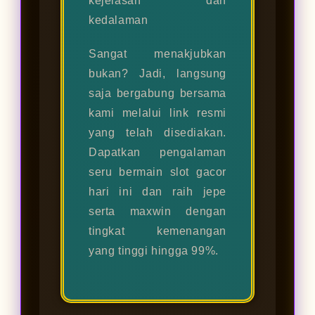
kejelasan dan
kedalaman
Sangat menakjubkan
bukan? Jadi, langsung
saja bergabung bersama
kami melalui link resmi
yang telah disediakan.
Dapatkan pengalaman
seru bermain slot gacor
hari ini dan raih jepe
serta maxwin dengan
tingkat kemenangan
yang tinggi hingga 99%.