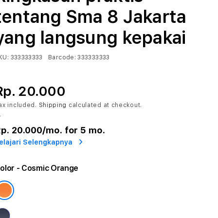
tentang Sma 8 Jakarta
yang langsung kepakai
KU:
333333333
Barcode:
333333333
Rp. 20.000
ax included.
Shipping
calculated at checkout.
r
p. 20.000
/mo. for 5 mo.
elajari Selengkapnya
olor
- Cosmic Orange