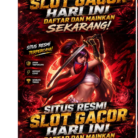
Open
media
4
in
modal