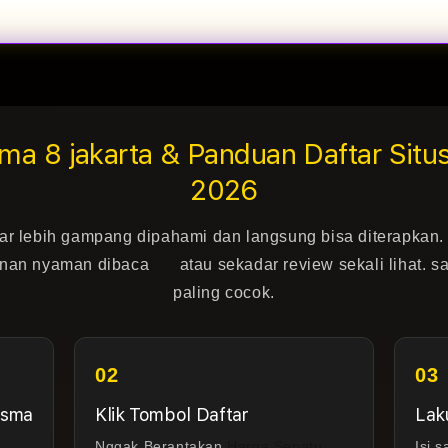
media
9
in
modal
ma 8 jakarta & Panduan Daftar Situs 
2026
r lebih gampang dipahami dan langsung bisa diterapkan. co
sunan nyaman dibaca
S2
atau sekadar review sekali lihat. 
paling cocok.
02
03
 sma
Klik Tombol Daftar
Lak
Nggak Berantakan
Harga Sepatu
Isi 