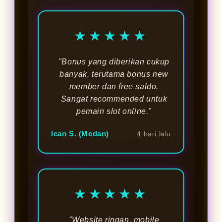
★★★★★
"Bonus yang diberikan cukup
banyak, terutama bonus new
member dan free saldo.
Sangat recommended untuk
pemain slot online."
Ican S. (Medan)
4 hari lalu
★★★★★
"Website ringan, mobile