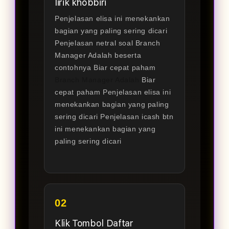
lirik khobbiri
Penjelasan elisa ini menekankan
bagian yang paling sering dicari
Penjelasan netral soal Branch
Manager Adalah beserta
contohnya Biar cepat paham
Branch Manager Adalah
Biar
cepat paham Penjelasan elisa ini
menekankan bagian yang paling
sering dicari Penjelasan icash btn
ini menekankan bagian yang
paling sering dicari
02
Klik Tombol Daftar