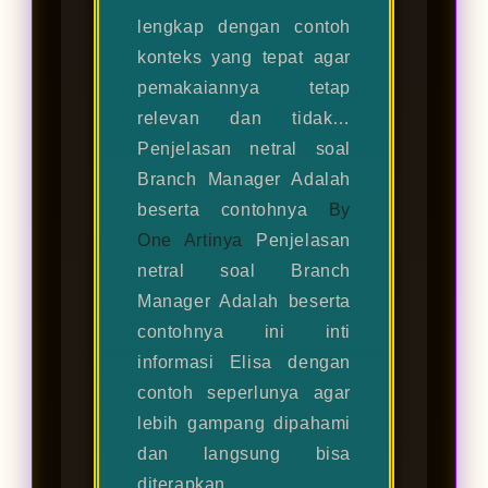
lengkap dengan contoh
konteks yang tepat agar
pemakaiannya tetap
relevan dan tidak…
Penjelasan netral soal
Branch Manager Adalah
beserta contohnya
By
One Artinya
Penjelasan
netral soal Branch
Manager Adalah beserta
contohnya ini inti
informasi Elisa dengan
contoh seperlunya agar
lebih gampang dipahami
dan langsung bisa
diterapkan.