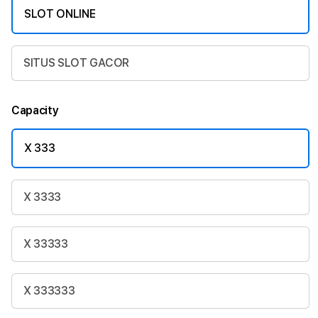
SLOT ONLINE
SITUS SLOT GACOR
Capacity
X 333
X 3333
X 33333
X 333333