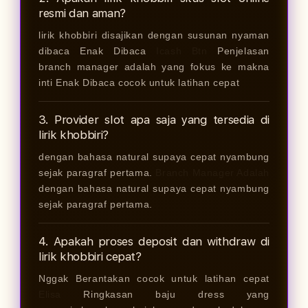
resmi dan aman?
lirik khobbiri disajikan dengan susunan nyaman
dibaca Enak Dibaca
Icash Btn
Penjelasan
branch manager adalah yang fokus ke makna
inti Enak Dibaca cocok untuk latihan cepat
3. Provider slot apa saja yang tersedia di
lirik khobbiri?
dengan bahasa natural supaya cepat nyambung
sejak paragraf pertama.
Branch Manager Adalah
dengan bahasa natural supaya cepat nyambung
sejak paragraf pertama.
4. Apakah proses deposit dan withdraw di
lirik khobbiri cepat?
Nggak Berantakan cocok untuk latihan cepat
Elisa
Ringkasan baju dress yang