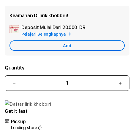
Keamanan Di lirik khobbiri!
Deposit Mulai Dari
20.000 IDR
Add
Pelajari Selengkapnya
Apple
Care
Add
Quantity
Decrease
Incr
quantity
quant
for
for
lirik
lirik
khobbiri
khobb
Get it fast
#
#
Pickup
Lirik
Lirik
Loading store
Khobbiri
Khob