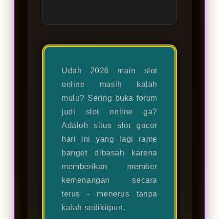
Udah 2026 main slot
online masih kalah
mulu? Sering buka forum
judi slot online ga?
Adaloh situs slot gacor
hari ini yang lagi rame
banget dibasah karena
memberikan member
kemenangan secara
terus - menerus tanpa
kalah sedikitpun.