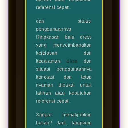
referensi cepat.
dan situasi
penggunaannya
Ringkasan baju dress
yang menyeimbangkan
kejelasan dan
kedalaman
Elisa
dan
situasi penggunaannya
konotasi dan tetap
nyaman dipakai untuk
latihan atau kebutuhan
referensi cepat.
Sangat menakjubkan
bukan? Jadi, langsung