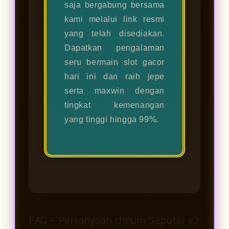
saja bergabung bersama
kami melalui link resmi
yang telah disediakan.
Dapatkan pengalaman
seru bermain slot gacor
hari ini dan raih jepe
serta maxwin dengan
tingkat kemenangan
yang tinggi hingga 99%.
FAQ – Pertanyaan Umum Seputar s2