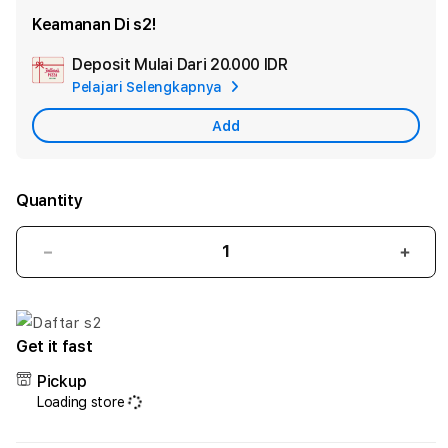
Keamanan Di s2!
Deposit Mulai Dari
20.000 IDR
Add
Pelajari Selengkapnya
Apple
Care
Add
Quantity
Decrease
Incr
quantity
quant
for
for
s2
s2
#
#
Get it fast
Ringkasan
Ring
Pickup
praktis
prakt
Loading store
tentang
tent
S2
S2