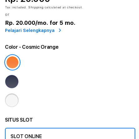
Tax included.
Shipping
calculated at checkout.
or
Rp. 20.000
/mo. for 5 mo.
Pelajari Selengkapnya
Color
- Cosmic Orange
SITUS SLOT
SLOT ONLINE