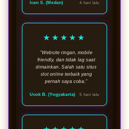
Ican S. (Medan)
4 hari lalu
★★★★★
"Website ringan, mobile
friendly, dan tidak lag saat
dimainkan. Salah satu situs
slot online terbaik yang
pernah saya coba."
Ucok B. (Yogyakarta)
5 hari lalu