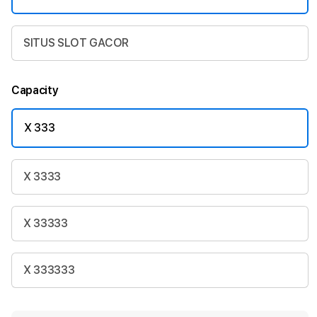
SITUS SLOT GACOR
Capacity
X 333
X 3333
X 33333
X 333333