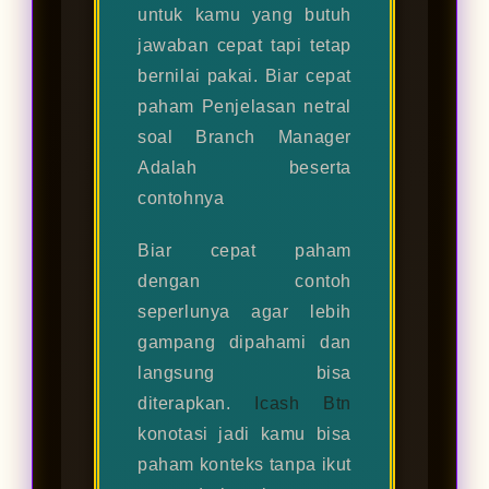
untuk kamu yang butuh
jawaban cepat tapi tetap
bernilai pakai. Biar cepat
paham Penjelasan netral
soal Branch Manager
Adalah beserta
contohnya
Biar cepat paham
dengan contoh
seperlunya agar lebih
gampang dipahami dan
langsung bisa
diterapkan.
Icash Btn
konotasi jadi kamu bisa
paham konteks tanpa ikut