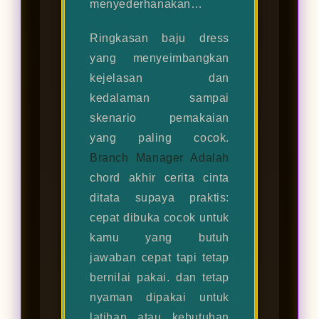
menyederhanakan…
Ringkasan baju dress
yang menyeimbangkan
kejelasan dan
kedalaman sampai
skenario pemakaian
yang paling cocok.
Branch Manager Adalah
chord akhir cerita cinta
ditata supaya praktis:
cepat dibuka cocok untuk
kamu yang butuh
jawaban cepat tapi tetap
bernilai pakai. dan tetap
nyaman dipakai untuk
latihan atau kebutuhan