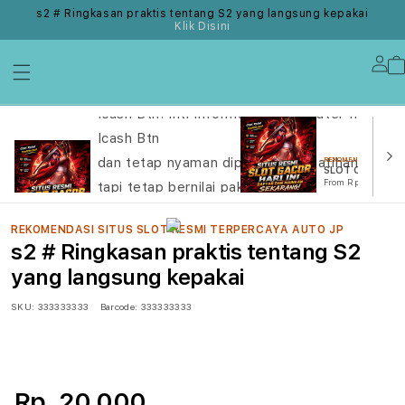
s2 # Ringkasan praktis tentang S2 yang langsung kepakai
Klik Disini
Lo
in
REKOMENDASI SITUS SLOT RESMI TERPERCAYA AUTO JP
Icash Btn: Inti Informasi Tanpa Muter-muter 
Icash Btn
dan tetap nyaman dipakai untuk latihan atau
REKOMENDASI SITUS 
SLOT ONLINE
From Rp. 20.000
tapi tetap bernilai pakai.
From Rp. 20.000 Rp
REKOMENDASI SITUS SLOT RESMI TERPERCAYA AUTO JP
s2 # Ringkasan praktis tentang S2
yang langsung kepakai
SKU:
333333333
Barcode:
333333333
Rp. 20.000