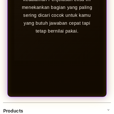
menekankan bagian yang paling
sering dicari cocok untuk kamu
yang butuh jawaban cepat tapi
tetap bernilai pakai.
Products