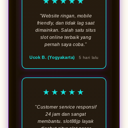
★★★★★
"Website ringan, mobile
friendly, dan tidak lag saat
dimainkan. Salah satu situs
slot online terbaik yang
pernah saya coba."
Ucok B. (Yogyakarta)
5 hari lalu
★★★★★
"Customer service responsif
24 jam dan sangat
membantu. slot88jp layak