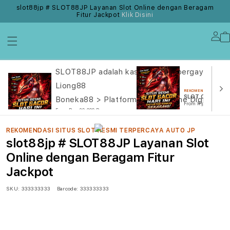
slot88jp # SLOT88JP Layanan Slot Online dengan Beragam
Fitur Jackpot
Klik Disini
Lo
in
REKOMENDASI SITUS SLOT RESMI TERPERCAYA AUTO JP
SLOT88JP adalah kasino online bergaya Jepan
Liong88
REKOMENDASI SITUS 
SLOT ONLINE
Boneka88 > Platform Game Online Digital Sen
From Rp. 20.000
From Rp. 20.000 Rp
REKOMENDASI SITUS SLOT RESMI TERPERCAYA AUTO JP
slot88jp # SLOT88JP Layanan Slot
Online dengan Beragam Fitur
Jackpot
SKU:
333333333
Barcode:
333333333