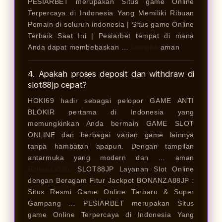
PESIARBET merupakan Situs game Online
Terpercaya di Indonesia Yang Memiliki Ribuan
Pemain di seluruh indonesia | Situs game Online
Terbaik Saat Ini | Pesiarbet tempat di mana
Anda dapat membebaskan …
Liong88
aman
4. Apakah proses deposit dan withdraw di
slot88jp cepat?
HOKI69 hadir sebagai pelopor GAME ANTI
BLOKIR pertama di Indonesia yang
memungkinkan Anda bermain GAME SLOT
ONLINE dan berbagai varian game lainnya
tanpa hambatan apapun. Dengan tampilan
antarmuka yang modern dan … aman
Bonanza88jp
SLOT88JP Layanan Slot Online
dengan Beragam Fitur Jackpot BONANZA88JP :
Situs Resmi Game Online Terbaru & Super
Gampang … PESIARBET merupakan Situs
game Online Terpercaya di Indonesia Yang