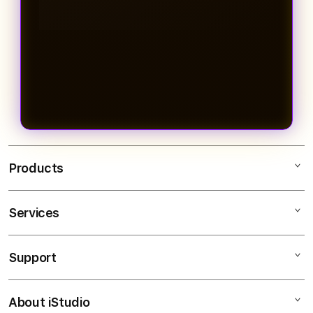
Products
Services
slot88jp
SLOT ONLINE
Support
AppleCare+
SITUS SLOT GACOR
Corporate
SLOT GACOR
About iStudio
My Account
Slot Online