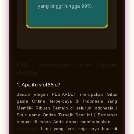
yang tinggi hingga 99%.
FAQ – Pertanyaan Umum Seputar
slot88jp
1. Apa itu slot88jp?
desain elegan PESIARBET merupakan Situs
game Online Terpercaya di Indonesia Yang
Memiliki Ribuan Pemain di seluruh indonesia |
Situs game Online Terbaik Saat Ini | Pesiarbet
tempat di mana Anda dapat membebaskan …
Koinslot88
Lihat yang baru saja saya buat di