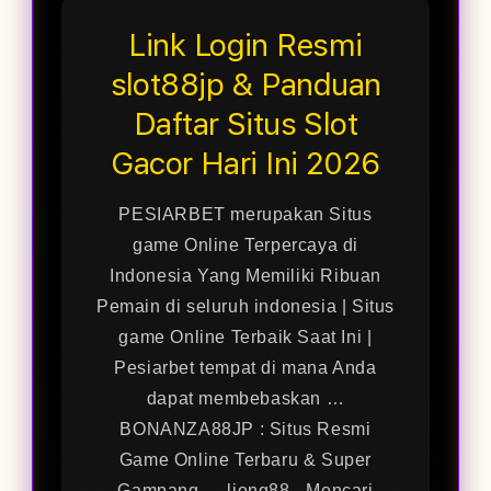
Link Login Resmi
slot88jp & Panduan
Daftar Situs Slot
Gacor Hari Ini 2026
PESIARBET merupakan Situs
game Online Terpercaya di
Indonesia Yang Memiliki Ribuan
Pemain di seluruh indonesia | Situs
game Online Terbaik Saat Ini |
Pesiarbet tempat di mana Anda
dapat membebaskan …
BONANZA88JP : Situs Resmi
Game Online Terbaru & Super
Gampang … liong88 - Mencari