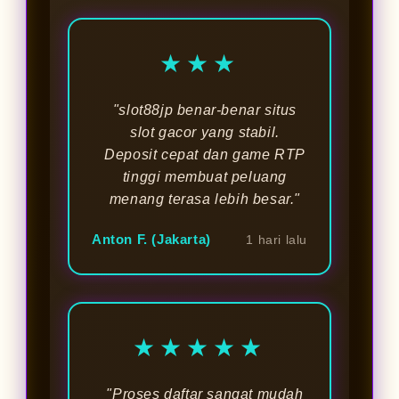
★★★
"slot88jp benar-benar situs
slot gacor yang stabil.
Deposit cepat dan game RTP
tinggi membuat peluang
menang terasa lebih besar."
Anton F. (Jakarta)
1 hari lalu
★★★★★
"Proses daftar sangat mudah