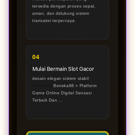
tersedia dengan proses cepat,
aman, dan didukung sistem
transaksi terpercaya.
04
Mulai Bermain Slot Gacor
desain elegan sistem stabil
Pesiarbet
Boneka88 > Platform
Game Online Digital Sensasi
Terbaik Dan …