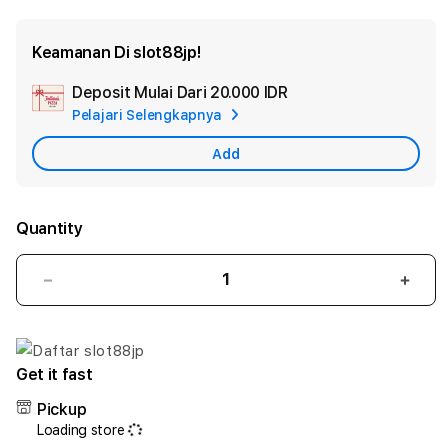
Keamanan Di slot88jp!
Deposit Mulai Dari
20.000 IDR
Add
Pelajari Selengkapnya
Apple
Care
Add
Quantity
Decrease
Incr
quantity
quant
for
for
slot88jp
slot8
#
#
Get it fast
SLOT88JP
SLOT
Pickup
Layanan
Laya
Loading store
Slot
Slot