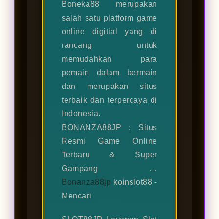
Boneka88 merupakan
salah satu platform game
online digitial yang di
rancang untuk
memudahkan para
pemain dalam bermain
dan merupakan situs
terbaik dan terpercaya di
Indonesia.
BONANZA88JP : Situs
Resmi Game Online
Terbaru & Super
Gampang …
Bonanza88jp
koinslot88 -
Mencari