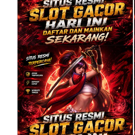
Open
media
4
in
modal