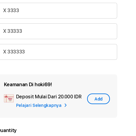
X 3333
X 33333
X 333333
Keamanan Di hoki69!
Deposit Mulai Dari
20.000 IDR
Add
Add
Pelajari Selengkapnya
Apple
Care
uantity