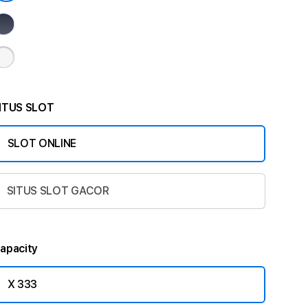
ITUS SLOT
SLOT ONLINE
SITUS SLOT GACOR
apacity
X 333