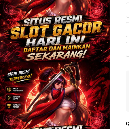
Open
media
3
in
modal
Q