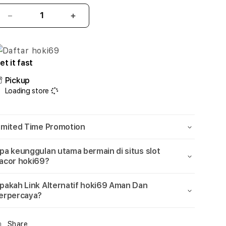
Decrease
Increase
quantity
quantity
for
for
hoki69
hoki69
#
#
et it fast
HOKI69
HOKI69
Pickup
:
:
Loading store
Game
Game
Online
Online
Terbaru
Terbaru
Varian
Varian
imited Time Promotion
Anti
Anti
Blokir
Blokir
pa keunggulan utama bermain di situs slot
Mudah
Mudah
acor hoki69?
Menang
Menang
pakah Link Alternatif hoki69 Aman Dan
erpercaya?
Share