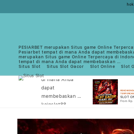
game Online
hok
Terpercaya di
Indonesia Yang
Memiliki Ribuan
Pemain di seluruh
indonesia | Situs
PESIARBET merupakan Situs game Online Terpercaya 
Pesiarbet tempat di mana Anda dapat membebas
game Online
merupakan Situs game Online Terpercaya di Indones
tempat di mana Anda dapat membebaskan …
Terbaik Saat Ini |
Situs Slot
Situs Slot Gacor
Slot Online
Slot 
Pesiarbet tempat
di mana Anda
dapat
REKOMENDA
TERPERCAY
membebaskan …
SLOT O
From Rp.
koinslot88 -
Mencari
Pesiarbet
Skip to
PESIARBET
product
merupakan Situs
information