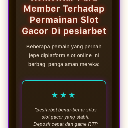
Member Terhadap
Permainan Slot
Gacor Di pesiarbet
Beberapa pemain yang pernah
jepe diplatform slot online ini
berbagi pengalaman mereka:
★★★
"pesiarbet benar-benar situs
slot gacor yang stabil.
Deposit cepat dan game RTP