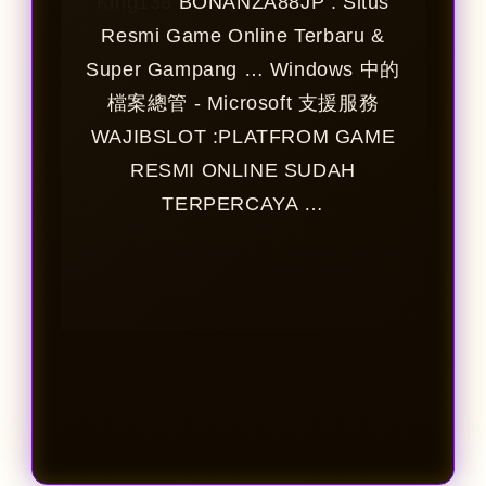
King138
BONANZA88JP : Situs
Resmi Game Online Terbaru &
Super Gampang … Windows 中的
檔案總管 - Microsoft 支援服務
WAJIBSLOT :PLATFROM GAME
RESMI ONLINE SUDAH
TERPERCAYA …