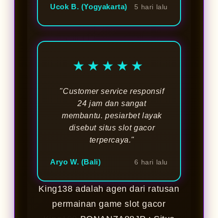
Ucok B. (Yogyakarta)
5 hari lalu
★★★★★
"Customer service responsif
24 jam dan sangat
membantu. pesiarbet layak
disebut situs slot gacor
terpercaya."
Aryo W. (Bali)
6 hari lalu
King138 adalah agen dari ratusan
permainan game slot gacor