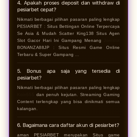
4. Apakah proses deposit dan withdraw di
pesiarbet cepat?
Nikmati berbagai pilihan pasaran paling lengkap
PESIARBET : Situs Bettingan Online Terpercaya
Se Asia & Mudah Scatter King138 Situs Agen
Slot Gacor Hari Ini Gampang Menang
Jonislot
BONANZA88JP : Situs Resmi Game Online
Terbaru & Super Gampang …
5. Bonus apa saja yang tersedia di
pesiarbet?
Nikmati berbagai pilihan pasaran paling lengkap
Koin555
dan penuh kejutan. Streaming Gaming
Content terlengkap yang bisa dinikmati semua
kalangan.
6. Bagaimana cara daftar akun di pesiarbet?
aman PESIARBET merupakan Situs game