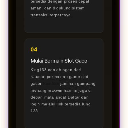
tersedia dengan proses cepat,
aman, dan didukung sistem
transaksi terpercaya.
04
Mulai Bermain Slot Gacor
King138 adalah agen dari
ratusan permainan game slot
gacor
Koin555
jaminan gampang
menang maxwin hari ini juga di
depan mata anda! Daftar dan
login melalui link tersedia King
138.