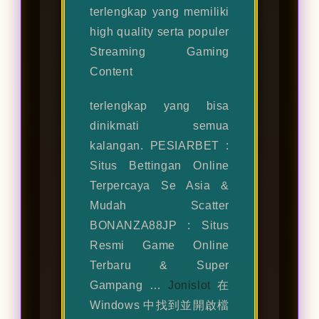
terlengkap yang memiliki
high quality serta populer
Streaming Gaming
Content
terlengkap yang bisa
dinikmati semua
kalangan. PESIARBET :
Situs Bettingan Online
Terpercaya Se Asia &
Mudah Scatter
BONANZA88JP : Situs
Resmi Game Online
Terbaru & Super
Gampang …
Jonislot
在
Windows 中找到並開啟檔