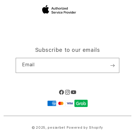
Site Terms of Use
Subscribe to our emails
Email
Facebook
Instagram
YouTube
Payment
methods
© 2025,
pesiarbet
Powered by Shopify