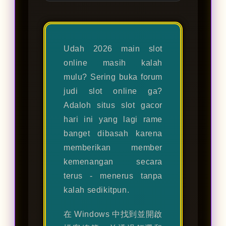
Udah 2026 main slot
online masih kalah
mulu? Sering buka forum
judi slot online ga?
Adaloh situs slot gacor
hari ini yang lagi rame
banget dibasah karena
memberikan member
kemenangan secara
terus - menerus tanpa
kalah sedikitpun.
在 Windows 中找到並開啟