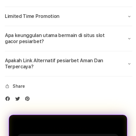
Bettingan
Bett
Online
Onlin
Terpercaya
Terp
Limited Time Promotion
Se
Se
Asia
Asia
&
&
Apa keunggulan utama bermain di situs slot
Mudah
Mud
gacor pesiarbet?
Scatter
Scatt
Apakah Link Alternatif pesiarbet Aman Dan
Terpercaya?
Share