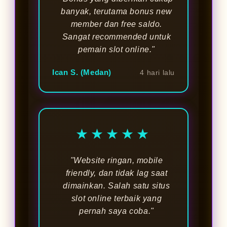
banyak, terutama bonus new
member dan free saldo.
Sangat recommended untuk
pemain slot online."
Ican S. (Medan)
4 hari lalu
★★★★★
"Website ringan, mobile
friendly, dan tidak lag saat
dimainkan. Salah satu situs
slot online terbaik yang
pernah saya coba."