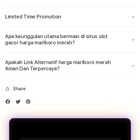
checkout,
chec
cek
cek
dulu
dulu
Limited Time Promotion
patokan
pato
untuk
untu
Harga
Harg
Apa keunggulan utama bermain di situs slot
Marlboro
Marl
gacor harga marlboro merah?
Merah
Mera
Apakah Link Alternatif harga marlboro merah
Aman Dan Terpercaya?
Share