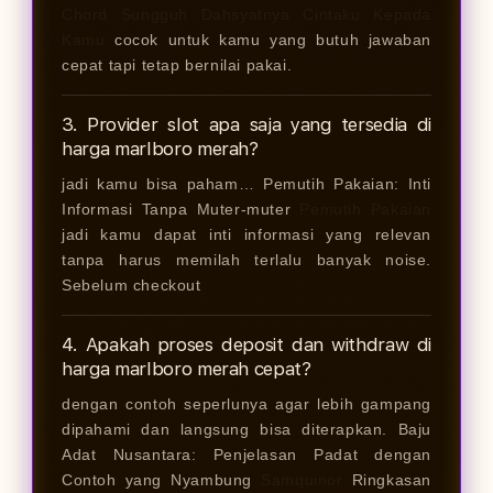
Chord Sungguh Dahsyatnya Cintaku Kepada
Kamu
cocok untuk kamu yang butuh jawaban
cepat tapi tetap bernilai pakai.
3. Provider slot apa saja yang tersedia di
harga marlboro merah?
jadi kamu bisa paham… Pemutih Pakaian: Inti
Informasi Tanpa Muter-muter
Pemutih Pakaian
jadi kamu dapat inti informasi yang relevan
tanpa harus memilah terlalu banyak noise.
Sebelum checkout
4. Apakah proses deposit dan withdraw di
harga marlboro merah cepat?
dengan contoh seperlunya agar lebih gampang
dipahami dan langsung bisa diterapkan. Baju
Adat Nusantara: Penjelasan Padat dengan
Contoh yang Nyambung
Samquinor
Ringkasan