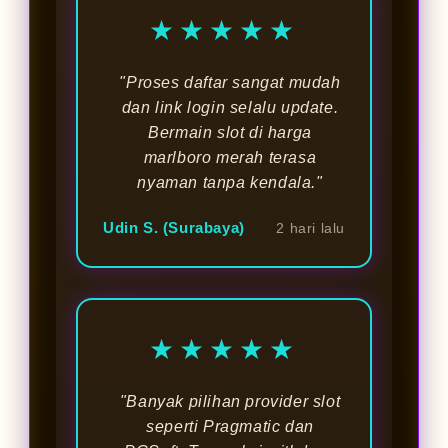
★★★★★
"Proses daftar sangat mudah
dan link login selalu update.
Bermain slot di harga
marlboro merah terasa
nyaman tanpa kendala."
Udin S. (Surabaya)
2 hari lalu
★★★★★
"Banyak pilihan provider slot
seperti Pragmatic dan