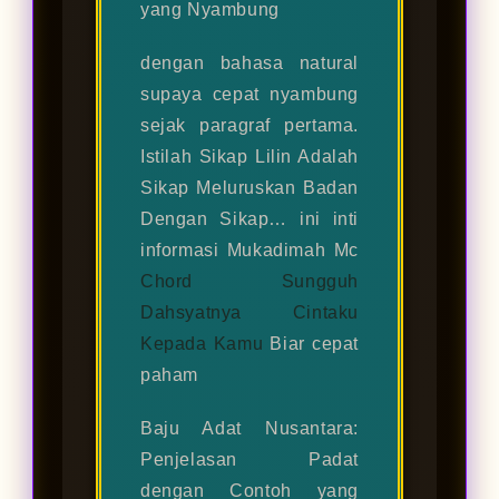
yang Nyambung
dengan bahasa natural
supaya cepat nyambung
sejak paragraf pertama.
Istilah Sikap Lilin Adalah
Sikap Meluruskan Badan
Dengan Sikap… ini inti
informasi Mukadimah Mc
Chord Sungguh
Dahsyatnya Cintaku
Kepada Kamu
Biar cepat
paham
Baju Adat Nusantara:
Penjelasan Padat
dengan Contoh yang