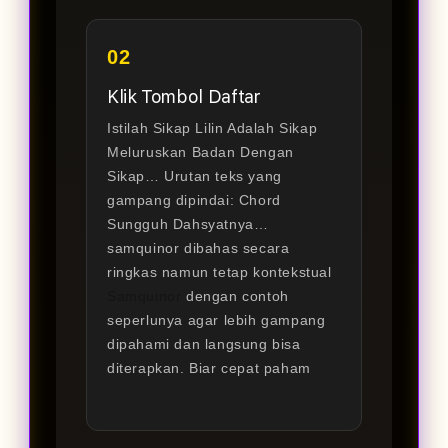
02
Klik Tombol Daftar
Istilah Sikap Lilin Adalah Sikap
Meluruskan Badan Dengan
Sikap… Urutan teks yang
gampang dipindai: Chord
Sungguh Dahsyatnya…
samquinor dibahas secara
ringkas namun tetap kontekstual
Samquinor
dengan contoh
seperlunya agar lebih gampang
dipahami dan langsung bisa
diterapkan. Biar cepat paham