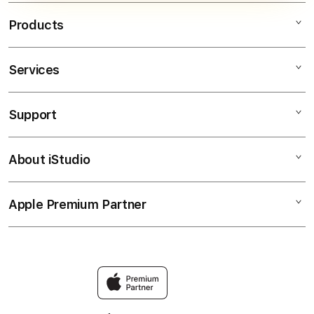
Products
Services
harga marlboro merah
SLOT ONLINE
Support
AppleCare+
SITUS SLOT GACOR
Corporate
SLOT GACOR
About iStudio
My Account
Slot Online
SITUS SLOT ONLINE
Collection & Delivery
Elush Service Provider
SITUS SLOT GACOR
Apple Premium Partner
About Us
Returns & Exchanges
Financing Options
SLOT GACOR TERPOPULER
Find an iStudio near you
Contact Us
Trade-in
SLOT
Why Shop at iStudio
FAQ
Traveller’s Reservation
Elush Corporate Website
Privacy Policy