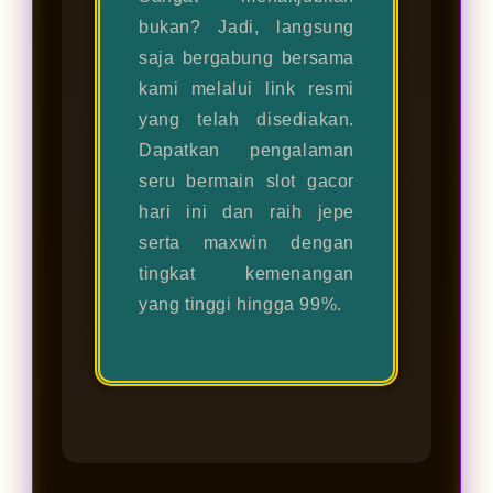
bukan? Jadi, langsung
saja bergabung bersama
kami melalui link resmi
yang telah disediakan.
Dapatkan pengalaman
seru bermain slot gacor
hari ini dan raih jepe
serta maxwin dengan
tingkat kemenangan
yang tinggi hingga 99%.