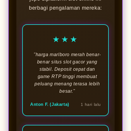
berbagi pengalaman mereka:
★★★
"harga marlboro merah benar-
benar situs slot gacor yang
stabil. Deposit cepat dan
game RTP tinggi membuat
peluang menang terasa lebih
besar."
Anton F. (Jakarta)
1 hari lalu