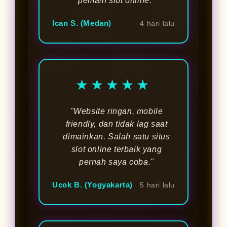
pemain slot online."
Ican S. (Medan)
4 hari lalu
★★★★★
"Website ringan, mobile
friendly, dan tidak lag saat
dimainkan. Salah satu situs
slot online terbaik yang
pernah saya coba."
Ucok B. (Yogyakarta)
5 hari lalu