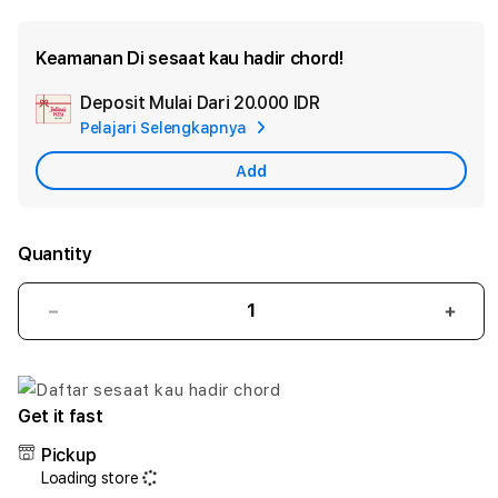
Keamanan Di sesaat kau hadir chord!
Deposit Mulai Dari
20.000 IDR
Add
Pelajari Selengkapnya
Apple
Care
Add
Quantity
Decrease
Incr
quantity
quant
for
for
sesaat
sesa
kau
kau
Get it fast
hadir
hadir
Pickup
chord
chor
Loading store
#
#