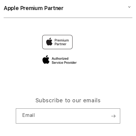
Collection & Delivery
Elush Service Provider
SITUS SLOT GACOR
Apple Premium Partner
About Us
Returns & Exchanges
Financing Options
SLOT GACOR TERPOPULER
Find an iStudio near you
Contact Us
Trade-in
SLOT
Why Shop at iStudio
FAQ
Traveller’s Reservation
Elush Corporate Website
Privacy Policy
Site Terms of Use
Subscribe to our emails
Email