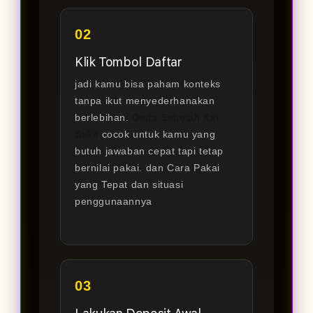
02
Klik Tombol Daftar
jadi kamu bisa paham konteks
tanpa ikut menyederhanakan
berlebihan.
Dada Sebelah Kiri
Sakit
cocok untuk kamu yang
butuh jawaban cepat tapi tetap
bernilai pakai. dan Cara Pakai
yang Tepat dan situasi
penggunaannya
03