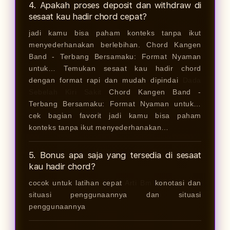
4. Apakah proses deposit dan withdraw di
sesaat kau hadir chord cepat?
jadi kamu bisa paham konteks tanpa ikut
menyederhanakan berlebihan. Chord Kangen
Band - Terbang Bersamaku: Format Nyaman
untuk… Temukan sesaat kau hadir chord
dengan format rapi dan mudah dipindai
Dada
Sebelah Kiri Sakit
Chord Kangen Band -
Terbang Bersamaku: Format Nyaman untuk…
cek bagian favorit jadi kamu bisa paham
konteks tanpa ikut menyederhanakan…
5. Bonus apa saja yang tersedia di sesaat
kau hadir chord?
cocok untuk latihan cepat
Arti Bm
konotasi dan
situasi penggunaannya dan situasi
penggunaannya