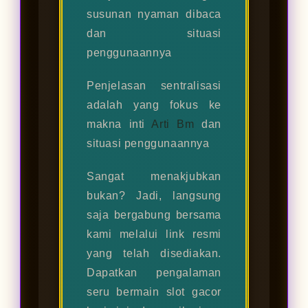
susunan nyaman dibaca
dan situasi
penggunaannya
Penjelasan sentralisasi
adalah yang fokus ke
makna inti
Arti Bm
dan
situasi penggunaannya
Sangat menakjubkan
bukan? Jadi, langsung
saja bergabung bersama
kami melalui link resmi
yang telah disediakan.
Dapatkan pengalaman
seru bermain slot gacor