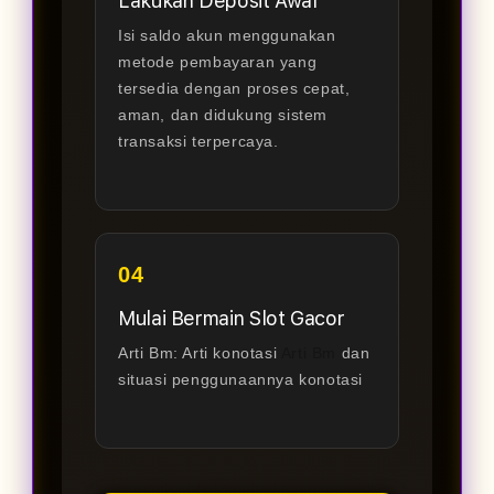
Lakukan Deposit Awal
Isi saldo akun menggunakan
metode pembayaran yang
tersedia dengan proses cepat,
aman, dan didukung sistem
transaksi terpercaya.
04
Mulai Bermain Slot Gacor
Arti Bm: Arti konotasi
Arti Bm
dan
situasi penggunaannya konotasi