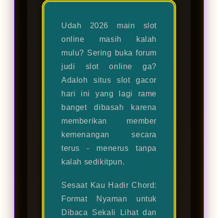
Udah 2026 main slot
online masih kalah
mulu? Sering buka forum
judi slot online ga?
Adaloh situs slot gacor
hari ini yang lagi rame
banget dibasah karena
memberikan member
kemenangan secara
terus - menerus tanpa
kalah sedikitpun.
Sesaat Kau Hadir Chord:
Format Nyaman untuk
Dibaca Sekali Lihat dan