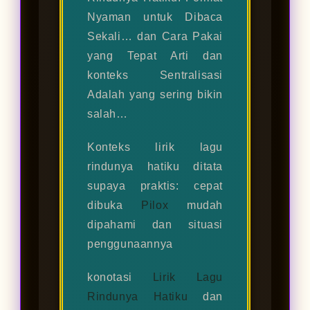
Nyaman untuk Dibaca
Sekali… dan Cara Pakai
yang Tepat Arti dan
konteks Sentralisasi
Adalah yang sering bikin
salah…
Konteks lirik lagu
rindunya hatiku ditata
supaya praktis: cepat
dibuka
Pilox
mudah
dipahami dan situasi
penggunaannya
konotasi
Lirik Lagu
Rindunya Hatiku
dan