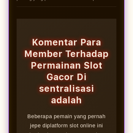
Komentar Para
Member Terhadap
Permainan Slot
Gacor Di
sentralisasi
adalah
Beberapa pemain yang pernah
jepe diplatform slot online ini