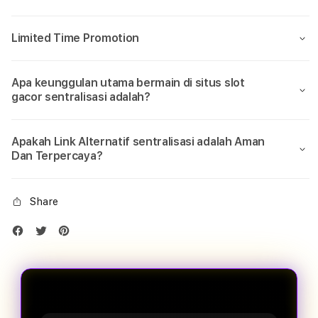
konteks
kont
Sentralisasi
Sentr
Adalah
Adal
Limited Time Promotion
yang
yang
sering
serin
bikin
bikin
Apa keunggulan utama bermain di situs slot
salah…
sala
gacor sentralisasi adalah?
Apakah Link Alternatif sentralisasi adalah Aman
Dan Terpercaya?
Share