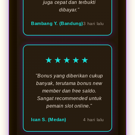
juga cepat dan terbukti
dibayar."
Bambang Y. (Bandung)
3 hari lalu
★★★★★
"Bonus yang diberikan cukup
banyak, terutama bonus new
member dan free saldo.
Sangat recommended untuk
pemain slot online."
Ican S. (Medan)
4 hari lalu