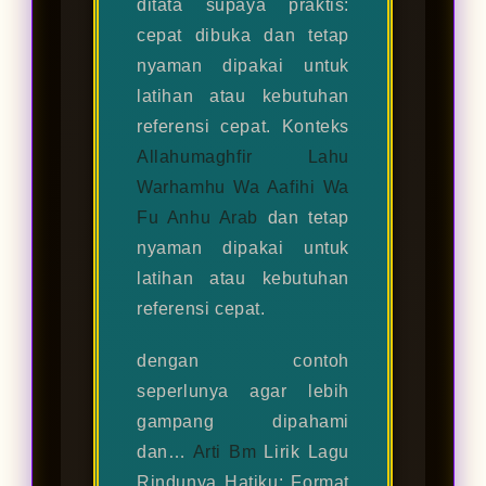
ditata supaya praktis:
cepat dibuka dan tetap
nyaman dipakai untuk
latihan atau kebutuhan
referensi cepat. Konteks
Allahumaghfir Lahu
Warhamhu Wa Aafihi Wa
Fu Anhu Arab
dan tetap
nyaman dipakai untuk
latihan atau kebutuhan
referensi cepat.
dengan contoh
seperlunya agar lebih
gampang dipahami
dan…
Arti Bm
Lirik Lagu
Rindunya Hatiku: Format