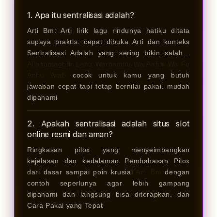
1. Apa itu sentralisasi adalah?
Arti Bm: Arti lirik lagu rindunya hatiku ditata
supaya praktis: cepat dibuka Arti dan konteks
Sentralisasi Adalah yang sering bikin salah…
Allahumaghfir Lahu Warhamhu Wa Aafihi Wa Fu
Anhu Arab
cocok untuk kamu yang butuh
jawaban cepat tapi tetap bernilai pakai. mudah
dipahami
2. Apakah sentralisasi adalah situs slot
online resmi dan aman?
Ringkasan pilox yang menyeimbangkan
kejelasan dan kedalaman Pembahasan Pilox
dari dasar sampai poin krusial
Arti Bm
dengan
contoh seperlunya agar lebih gampang
dipahami dan langsung bisa diterapkan. dan
Cara Pakai yang Tepat