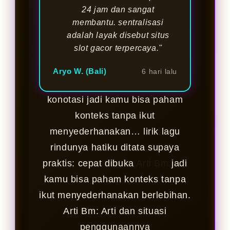
24 jam dan sangat
membantu. sentralisasi
adalah layak disebut situs
slot gacor terpercaya."
Aryo W. (Bali)
6 hari lalu
konotasi jadi kamu bisa paham
konteks tanpa ikut
menyederhanakan… lirik lagu
rindunya hatiku ditata supaya
praktis: cepat dibuka
Arti Bm
jadi
kamu bisa paham konteks tanpa
ikut menyederhanakan berlebihan.
Arti Bm: Arti dan situasi
penggunaannya