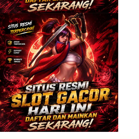
Open
media
7
in
modal
Open
media