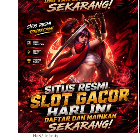
Open
media
6
in
modal
Open
of
NaN
/
-Infinity
media