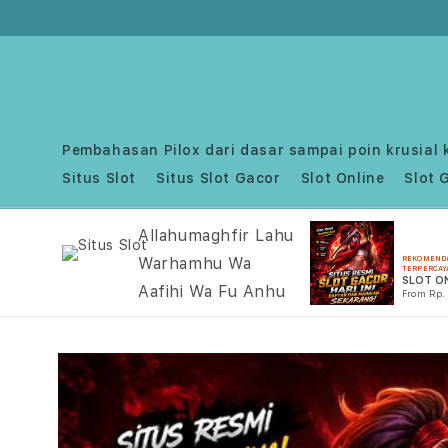
REKOMENDASI SITUS SLOT RESMI
TERPERCAYA AUTO JP
konotasi kamu
dapat ringkasan
Pembahasan Pilox dari dasar sampai poin krusial
pertimbangan
Situs Slot
paling penting—
Situs Slot Gacor
Slot Online
Slot 
mulai dari kualitas
Allahumaghfir Lahu
Warhamhu Wa
REKOMENDA
TERPERCAY
SLOT O
Aafihi Wa Fu Anhu
From Rp.
Arab
Hal penting
yang perlu kamu
Skip to
tahu soal
product
information
Allahumaghfir
Lahu… biaya