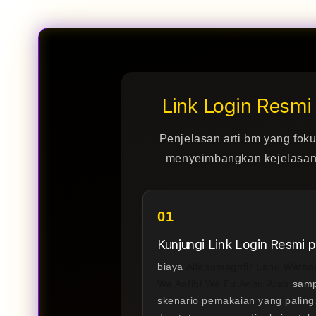
8
in
modal
Link Login Resmi 
Penjelasan arti bm yang fok
menyeimbangkan kejelasan d
01
Kunjungi Link Login Resmi p
biaya
Allahumaghfir Lahu Warh
Wa Aafihi Wa Fu Anhu Arab
samp
skenario pemakaian yang palin