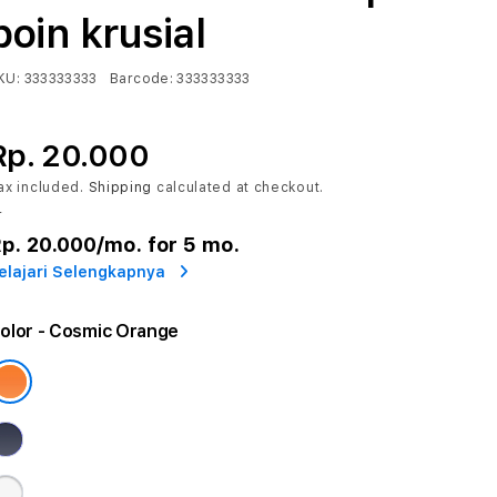
poin krusial
KU:
333333333
Barcode:
333333333
Rp. 20.000
ax included.
Shipping
calculated at checkout.
r
p. 20.000
/mo. for 5 mo.
elajari Selengkapnya
olor
- Cosmic Orange