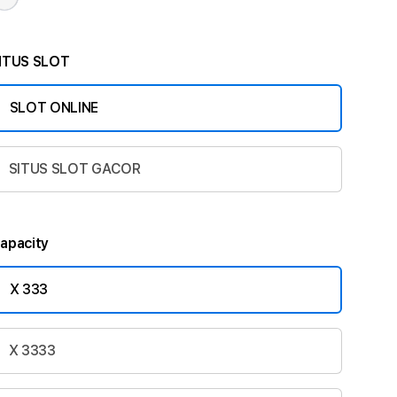
ITUS SLOT
SLOT ONLINE
SITUS SLOT GACOR
apacity
X 333
X 3333