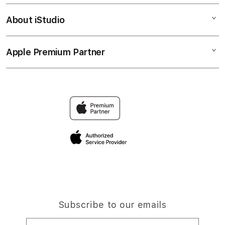
Corporate
SLOT GACOR
About iStudio
My Account
Slot Online
SITUS SLOT ONLINE
Collection & Delivery
Elush Service Provider
SITUS SLOT GACOR
Apple Premium Partner
About Us
Returns & Exchanges
Financing Options
SLOT GACOR TERPOPULER
Find an iStudio near you
Contact Us
Trade-in
SLOT
Why Shop at iStudio
FAQ
Traveller’s Reservation
Elush Corporate Website
Privacy Policy
Site Terms of Use
Subscribe to our emails