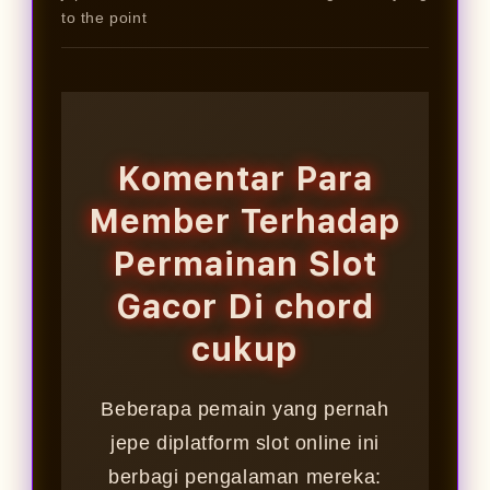
to the point
Komentar Para
Member Terhadap
Permainan Slot
Gacor Di chord
cukup
Beberapa pemain yang pernah
jepe diplatform slot online ini
berbagi pengalaman mereka: