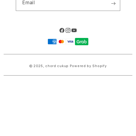
Email
Facebook
Instagram
YouTube
Payment
methods
© 2025,
chord cukup
Powered by Shopify