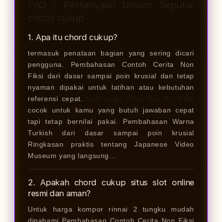
FAQ – Pertanyaan Umum Seputar
chord cukup
1. Apa itu chord cukup?
termasuk penataan bagian yang sering dicari
pengguna. Pembahasan Contoh Cerita Non
Fiksi dari dasar sampai poin krusial dan tetap
nyaman dipakai untuk latihan atau kebutuhan
referensi cepat.
Lirik Lagu Cinta Dan Air Mata
cocok untuk kamu yang butuh jawaban cepat
tapi tetap bernilai pakai. Pembahasan Warna
Turkish dari dasar sampai poin krusial
Ringkasan praktis tentang Japanese Video
Museum yang langsung…
2. Apakah chord cukup situs slot online
resmi dan aman?
Untuk harga kompor rinnai 2 tungku mudah
dipahami Pembahasan Contoh Cerita Non Fiksi