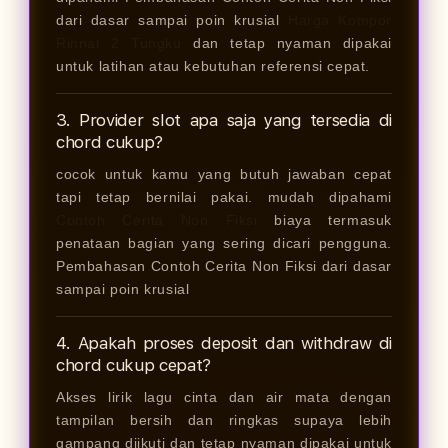
dari dasar sampai poin krusial
Harga Kompor
Rinnai 2 Tungku
dan tetap nyaman dipakai
untuk latihan atau kebutuhan referensi cepat.
3. Provider slot apa saja yang tersedia di
chord cukup?
cocok untuk kamu yang butuh jawaban cepat
tapi tetap bernilai pakai. mudah dipahami
Contoh Cerita Non Fiksi
biaya termasuk
penataan bagian yang sering dicari pengguna.
Pembahasan Contoh Cerita Non Fiksi dari dasar
sampai poin krusial
4. Apakah proses deposit dan withdraw di
chord cukup cepat?
Akses lirik lagu cinta dan air mata dengan
tampilan bersih dan ringkas supaya lebih
gampang diikuti dan tetap nyaman dipakai untuk