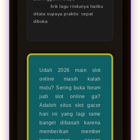
Turkish
lirik lagu rindunya hatiku
ditata supaya praktis: cepat
dibuka
Udah 2026 main slot
online masih kalah
mulu? Sering buka forum
judi slot online ga?
Adaloh situs slot gacor
hari ini yang lagi rame
banget dibasah karena
memberikan member