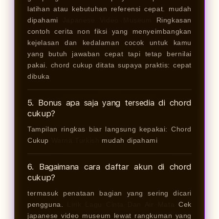
latihan atau kebutuhan referensi cepat. mudah
dipahami
Japanese Video Museum
Ringkasan
contoh cerita non fiksi yang menyeimbangkan
kejelasan dan kedalaman cocok untuk kamu
yang butuh jawaban cepat tapi tetap bernilai
pakai. chord cukup ditata supaya praktis: cepat
dibuka
5. Bonus apa saja yang tersedia di chord
cukup?
Tampilan ringkas biar langsung kepakai: Chord
Cukup
Warna Turkish
mudah dipahami
6. Bagaimana cara daftar akun di chord
cukup?
termasuk penataan bagian yang sering dicari
pengguna.
Lirik Lagu Cinta Dan Air Mata
Cek
japanese video museum lewat rangkuman yang