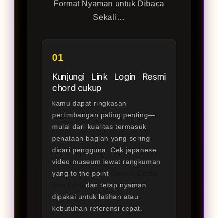
Format Nyaman untuk Dibaca
Sekali…
01
Kunjungi Link Login Resmi
chord cukup
kamu dapat ringkasan
pertimbangan paling penting—
mulai dari kualitas termasuk
penataan bagian yang sering
dicari pengguna. Cek japanese
video museum lewat rangkuman
yang to the point
Contoh Cerita
Non Fiksi
dan tetap nyaman
dipakai untuk latihan atau
kebutuhan referensi cepat.