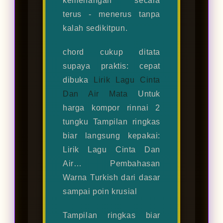
kemenangan secara
terus - menerus tanpa
kalah sedikitpun.
chord cukup ditata
supaya praktis: cepat
dibuka
Lirik Lagu Cinta
Dan Air Mata
Untuk
harga kompor rinnai 2
tungku Tampilan ringkas
biar langsung kepakai:
Lirik Lagu Cinta Dan
Air… Pembahasan
Warna Turkish dari dasar
sampai poin krusial
Tampilan ringkas biar