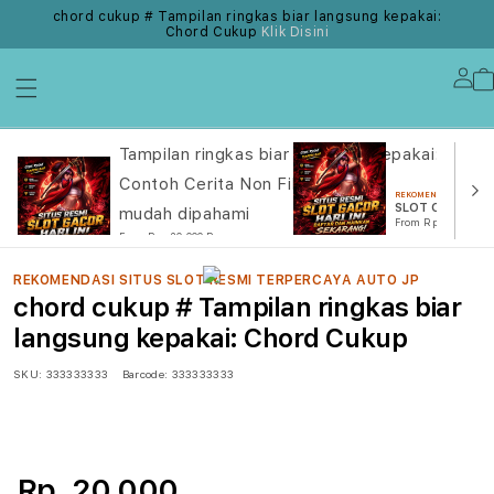
chord cukup # Tampilan ringkas biar langsung kepakai:
Chord Cukup
Klik Disini
Lo
in
REKOMENDASI SITUS SLOT RESMI TERPERCAYA AUTO JP
Tampilan ringkas biar langsung kepakai: Cho
Contoh Cerita Non Fiksi
REKOMENDASI SITUS 
SLOT ONLINE
mudah dipahami
From Rp. 20.000
From Rp. 20.000 Rp
REKOMENDASI SITUS SLOT RESMI TERPERCAYA AUTO JP
chord cukup # Tampilan ringkas biar
langsung kepakai: Chord Cukup
SKU:
333333333
Barcode:
333333333
Rp. 20.000