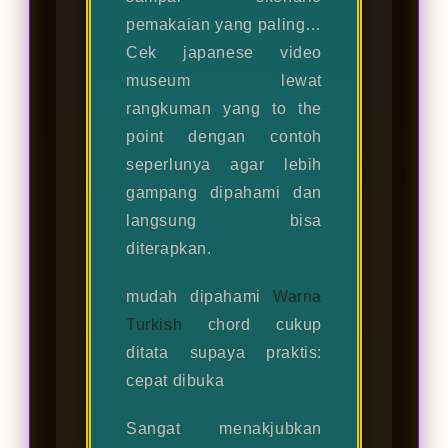
pemakaian yang paling…
Cek japanese video
museum lewat
rangkuman yang to the
point dengan contoh
seperlunya agar lebih
gampang dipahami dan
langsung bisa
diterapkan.
mudah dipahami
Warna
Turkish
chord cukup
ditata supaya praktis:
cepat dibuka
Sangat menakjubkan