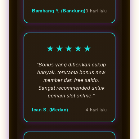
Bambang Y. (Bandung)
3 hari lalu
★★★★★
"Bonus yang diberikan cukup
banyak, terutama bonus new
member dan free saldo.
Sangat recommended untuk
pemain slot online."
Ican S. (Medan)
4 hari lalu