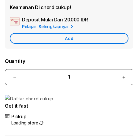
Keamanan Di chord cukup!
Deposit Mulai Dari
20.000 IDR
Add
Pelajari Selengkapnya
Apple
Care
Add
Quantity
Decrease
Incr
quantity
quant
for
for
chord
chor
cukup
cuku
Get it fast
#
#
Pickup
Tampilan
Tamp
Loading store
ringkas
ringk
biar
biar