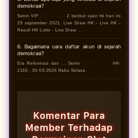
demokrasi?
Senin VIP
23 2d Togel
2 berikut syair hk hari ini
29 september 2021. Live Draw HK - Live HK -
Result HK Lotto - Live Draw ...
6. Bagaimana cara daftar akun di sejarah
demokrasi?
Era Reformasi dan ... Senin
Nagamas Hk
HK-
2165 ; 30-03-2026 Rabu Selasa
Komentar Para
Member Terhadap