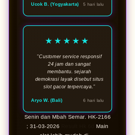
Ucok B. (Yogyakarta)
5 hari lalu
★★★★★
"Customer service responsif
24 jam dan sangat
membantu. sejarah
demokrasi layak disebut situs
slot gacor terpercaya."
Aryo W. (Bali)
6 hari lalu
Senin dan Mbah Semar. HK-2166
; 31-03-2026
Result Hk 6d
Main