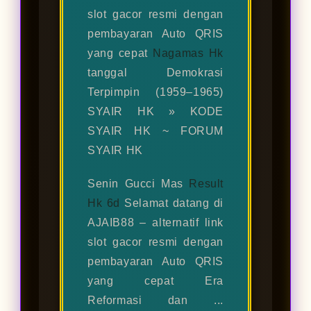
slot gacor resmi dengan
pembayaran Auto QRIS
yang cepat
Nagamas Hk
tanggal Demokrasi
Terpimpin (1959–1965)
SYAIR HK » KODE
SYAIR HK ~ FORUM
SYAIR HK
Senin Gucci Mas
Result
Hk 6d
Selamat datang di
AJAIB88 – alternatif link
slot gacor resmi dengan
pembayaran Auto QRIS
yang cepat Era
Reformasi dan ...