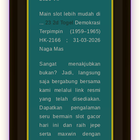
Main slot lebih mudah di
...
23 2d Togel
Demokrasi
Terpimpin (1959–1965)
HK-2166 ; 31-03-2026
Naga Mas
Sangat menakjubkan
bukan? Jadi, langsung
saja bergabung bersama
kami melalui link resmi
yang telah disediakan.
Dapatkan pengalaman
seru bermain slot gacor
hari ini dan raih jepe
serta maxwin dengan