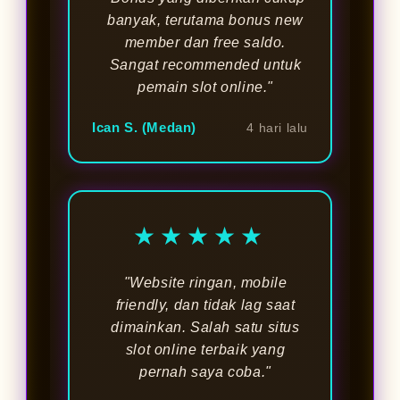
banyak, terutama bonus new
member dan free saldo.
Sangat recommended untuk
pemain slot online."
Ican S. (Medan)
4 hari lalu
★★★★★
"Website ringan, mobile
friendly, dan tidak lag saat
dimainkan. Salah satu situs
slot online terbaik yang
pernah saya coba."