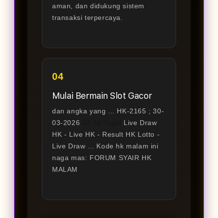
aman, dan didukung sistem
transaksi terpercaya.
04
Mulai Bermain Slot Gacor
dan angka yang ... HK-2165 ; 30-
03-2026
23 2d Togel
Live Draw
HK - Live HK - Result HK Lotto -
Live Draw ... Kode hk malam ini
naga mas: FORUM SYAIR HK
MALAM