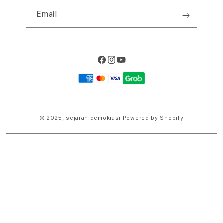
Email
Facebook
Instagram
YouTube
Payment
methods
© 2025,
sejarah demokrasi
Powered by Shopify