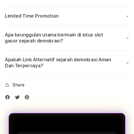
di
di
Indonesia:
Indon
Dari
Dari
Limited Time Promotion
Orde
Orde
Lama
Lam
ke
ke
Apa keunggulan utama bermain di situs slot
Era
Era
gacor sejarah demokrasi?
...
...
Apakah Link Alternatif sejarah demokrasi Aman
Dan Terpercaya?
Share