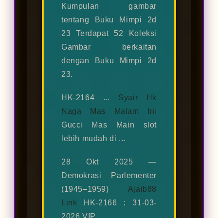
Kumpulan gambar
tentang Buku Mimpi 2d
23 Terdapat 52 Koleksi
Gambar berkaitan
dengan Buku Mimpi 2d
23.
HK-2164 ...
Syair Hk
Naga Mas Malam Ini
Gucci Mas Main slot
lebih mudah di ...
28 Okt 2025 —
Demokrasi Parlementer
(1945–1959)
Ajaib88
Link
HK-2166 ; 31-03-
2026 VIP