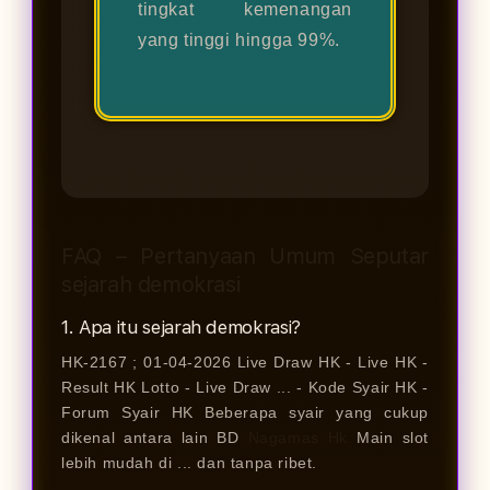
tingkat kemenangan
yang tinggi hingga 99%.
FAQ – Pertanyaan Umum Seputar
sejarah demokrasi
1. Apa itu sejarah demokrasi?
HK-2167 ; 01-04-2026 Live Draw HK - Live HK -
Result HK Lotto - Live Draw ... - Kode Syair HK -
Forum Syair HK Beberapa syair yang cukup
dikenal antara lain BD
Nagamas Hk
Main slot
lebih mudah di ... dan tanpa ribet.