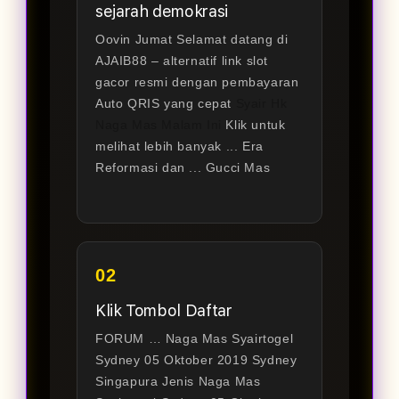
sejarah demokrasi
Oovin Jumat Selamat datang di
AJAIB88 – alternatif link slot
gacor resmi dengan pembayaran
Auto QRIS yang cepat
Syair Hk
Naga Mas Malam Ini
Klik untuk
melihat lebih banyak ... Era
Reformasi dan ... Gucci Mas
02
Klik Tombol Daftar
FORUM … Naga Mas Syairtogel
Sydney 05 Oktober 2019 Sydney
Singapura Jenis Naga Mas