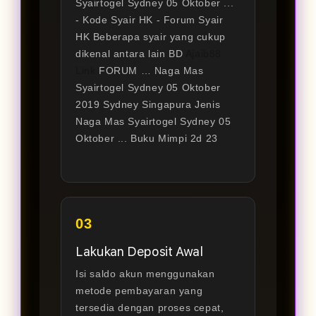
Syairtogel Sydney 05 Oktober ...
- Kode Syair HK - Forum Syair
HK Beberapa syair yang cukup
dikenal antara lain BD
Ajaib88
Link
FORUM … Naga Mas
Syairtogel Sydney 05 Oktober
2019 Sydney Singapura Jenis
Naga Mas Syairtogel Sydney 05
Oktober ... Buku Mimpi 2d 23
03
Lakukan Deposit Awal
Isi saldo akun menggunakan
metode pembayaran yang
tersedia dengan proses cepat,