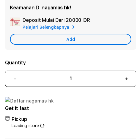
Keamanan Di nagamas hk!
Deposit Mulai Dari
20.000 IDR
Add
Pelajari Selengkapnya
Apple
Care
Add
Quantity
Decrease
Incr
quantity
quant
for
for
nagamas
naga
hk
hk
Get it fast
#
#
Pickup
SYAIR
SYAI
Loading store
HK
HK
»
»