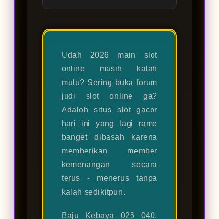
Udah 2026 main slot
online masih kalah
mulu? Sering buka forum
judi slot online ga?
Adaloh situs slot gacor
hari ini yang lagi rame
banget dibasah karena
memberikan member
kemenangan secara
terus - menerus tanpa
kalah sedikitpun.
Baju Kebaya 026 040.