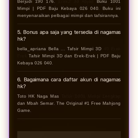
Berjudi 190 176.
Erek2 3d Abjad
Buku 1001
Mimpi | PDF Baju Kebaya 026 040. Buku ini
menyenaraikan pelbagai mimpi dan tafsirannya.
5. Bonus apa saja yang tersedia di nagamas
hk?
bella_apriana Bella ... Tafsir Mimpi 3D
40 Erek
Erek
Tafsir Mimpi 3D dan Erek-Erek | PDF Baju
Kebaya 026 040.
6. Bagaimana cara daftar akun di nagamas
hk?
Toto HK Naga Mas
Tafsir 1001 Mimpi Lengkap
dan Mbah Semar. The Original #1 Free Mahjong
Game.