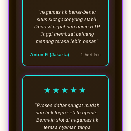
"nagamas hk benar-benar
situs slot gacor yang stabil.
Deposit cepat dan game RTP
tinggi membuat peluang
menang terasa lebih besar."
Anton F. (Jakarta)
1 hari lalu
★★★★★
"Proses daftar sangat mudah
dan link login selalu update.
Bermain slot di nagamas hk
terasa nyaman tanpa