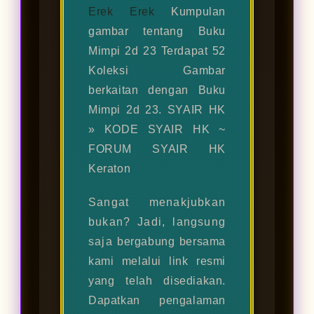
Erek Erek
Kumpulan
gambar tentang Buku
Mimpi 2d 23 Terdapat 52
Koleksi Gambar
berkaitan dengan Buku
Mimpi 2d 23. SYAIR HK
» KODE SYAIR HK ~
FORUM SYAIR HK
Keraton
Sangat menakjubkan
bukan? Jadi, langsung
saja bergabung bersama
kami melalui link resmi
yang telah disediakan.
Dapatkan pengalaman