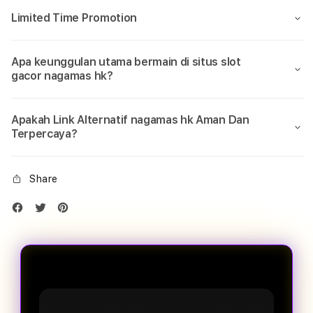
KODE
KOD
SYAIR
SYAI
Limited Time Promotion
HK
HK
~
~
FORUM
FOR
Apa keunggulan utama bermain di situs slot
SYAIR
SYAI
gacor nagamas hk?
HK
HK
Apakah Link Alternatif nagamas hk Aman Dan
Terpercaya?
Share