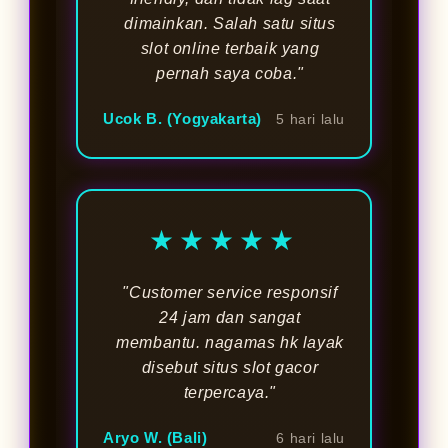
dimainkan. Salah satu situs
slot online terbaik yang
pernah saya coba."
Ucok B. (Yogyakarta)
5 hari lalu
★★★★★
"Customer service responsif
24 jam dan sangat
membantu. nagamas hk layak
disebut situs slot gacor
terpercaya."
Aryo W. (Bali)
6 hari lalu