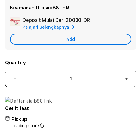
Keamanan Di ajaib88 link!
Deposit Mulai Dari
20.000 IDR
Add
Pelajari Selengkapnya
Apple
Care
Add
Quantity
Decrease
Incr
quantity
quant
for
for
ajaib88
ajaib
link
link
Get it fast
#
#
Pickup
AJAIB88
AJAI
Loading store
:
:
Situs
Situs