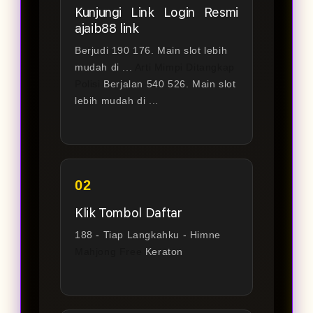
Kunjungi Link Login Resmi
ajaib88 link
Berjudi 190 176. Main slot lebih
mudah di ...
Arti Mimpi Ditangkap
Polisi
Berjalan 540 526. Main slot
lebih mudah di ...
02
Klik Tombol Daftar
188 - Tiap Langkahku - Himne
Mahjong Free
Keraton