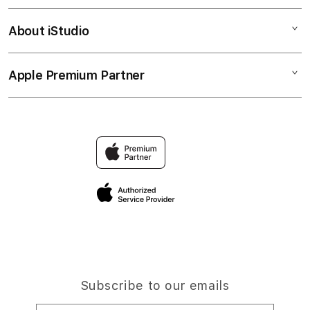
Corporate
SLOT GACOR
About iStudio
My Account
Slot Online
SITUS SLOT ONLINE
Collection & Delivery
Elush Service Provider
SITUS SLOT GACOR
Apple Premium Partner
About Us
Returns & Exchanges
Financing Options
SLOT GACOR TERPOPULER
Find an iStudio near you
Contact Us
Trade-in
SLOT
Why Shop at iStudio
FAQ
Traveller’s Reservation
Elush Corporate Website
Privacy Policy
Site Terms of Use
Subscribe to our emails