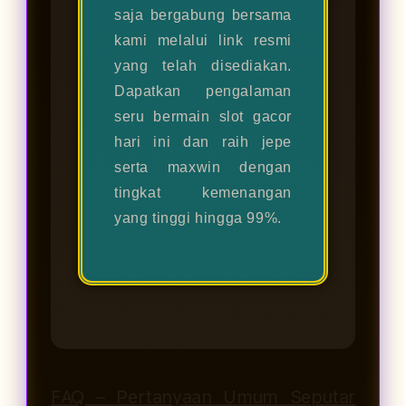
saja bergabung bersama
kami melalui link resmi
yang telah disediakan.
Dapatkan pengalaman
seru bermain slot gacor
hari ini dan raih jepe
serta maxwin dengan
tingkat kemenangan
yang tinggi hingga 99%.
FAQ – Pertanyaan Umum Seputar