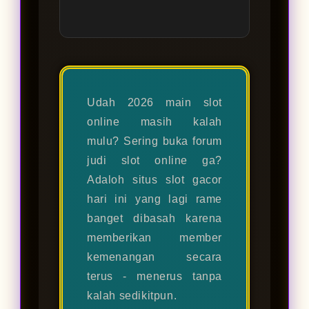
Udah 2026 main slot
online masih kalah
mulu? Sering buka forum
judi slot online ga?
Adaloh situs slot gacor
hari ini yang lagi rame
banget dibasah karena
memberikan member
kemenangan secara
terus - menerus tanpa
kalah sedikitpun.