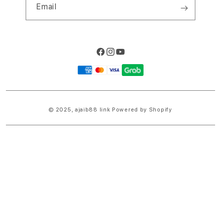
Email
Facebook
Instagram
YouTube
Payment
methods
© 2025,
ajaib88 link
Powered by Shopify