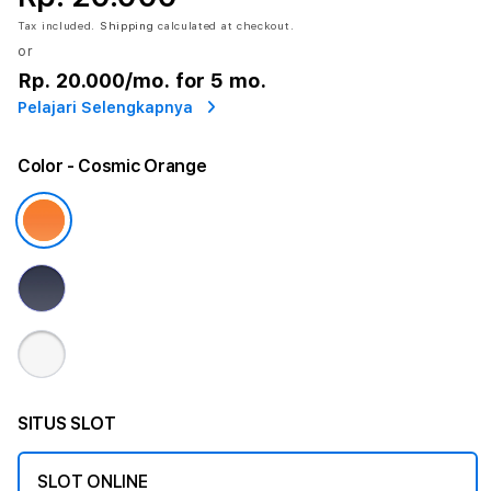
Tax included.
Shipping
calculated at checkout.
or
Rp. 20.000
/mo. for 5 mo.
Pelajari Selengkapnya
Color
- Cosmic Orange
SITUS SLOT
SLOT ONLINE