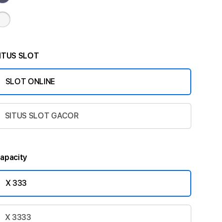
ITUS SLOT
SLOT ONLINE
SITUS SLOT GACOR
apacity
X 333
X 3333