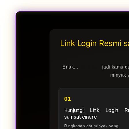
8
in
modal
Link Login Resmi s
Enak…
Batu Akik
jadi kamu da
minyak 
01
Kunjungi Link Login R
samsat cinere
Ringkasan cat minyak yang