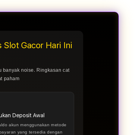
Slot Gacor Hari Ini
lu banyak noise. Ringkasan cat
at paham
ukan Deposit Awal
saldo akun menggunakan metode
ayaran yang tersedia dengan