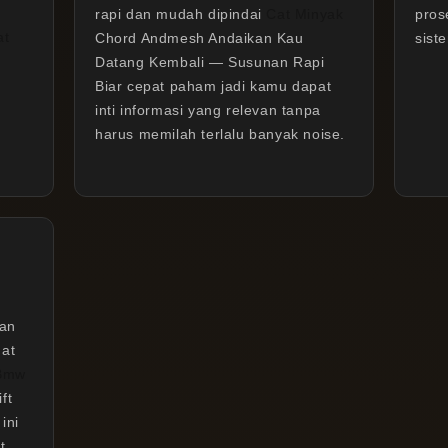
rapi dan mudah dipindai
Cat Minyak
pros
at
Chord Andmesh Andaikan Kau
sist
Datang Kembali — Susunan Rapi
Biar cepat paham jadi kamu dapat
inti informasi yang relevan tanpa
harus memilah terlalu banyak noise.
an
mat
Bmw
ft
ini
t