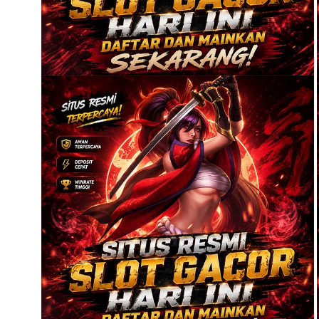
Open
media
4
in
modal