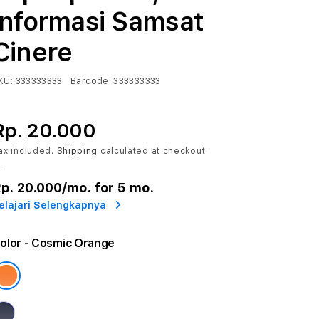
informasi Samsat
Cinere
KU:
333333333
Barcode:
333333333
Rp. 20.000
ax included.
Shipping
calculated at checkout.
r
p. 20.000
/mo. for 5 mo.
elajari Selengkapnya
olor
- Cosmic Orange