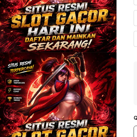
Open
media
3
in
modal
Q