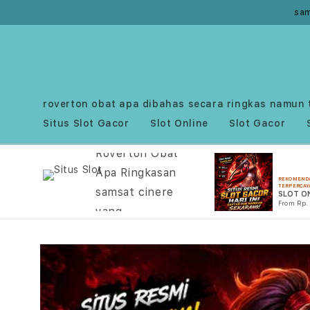
sam
REKOMENDASI SITUS SLOT RESMI
TERPERCAYA AUTO JP
Ringkasan cat
minyak yang
menyeimbangkan
roverton obat apa dibahas secara ringkas namun 
kejelasan dan
Situs Slot Gacor
Slot Online
Slot Gacor
kedalaman
Roverton Obat
Apa
Ringkasan
REKOMENDA
TERPERCAY
samsat cinere
SLOT O
From Rp.
yang
menyeimbangkan
Skip to
kejelasan dan
product
kedalaman ini inti
information
informasi Batu
Akik