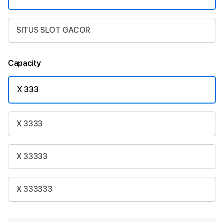
SITUS SLOT GACOR
Capacity
X 333
X 3333
X 33333
X 333333