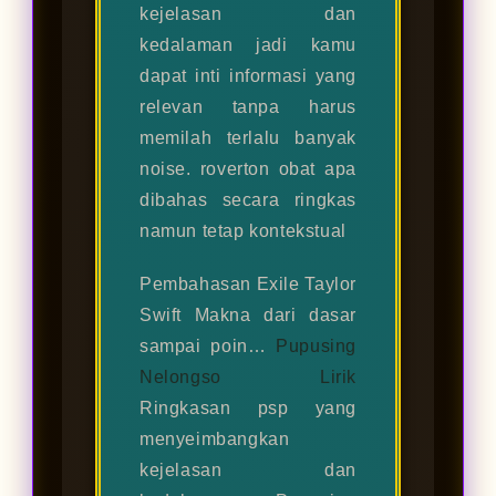
kejelasan dan
kedalaman jadi kamu
dapat inti informasi yang
relevan tanpa harus
memilah terlalu banyak
noise. roverton obat apa
dibahas secara ringkas
namun tetap kontekstual
Pembahasan Exile Taylor
Swift Makna dari dasar
sampai poin…
Pupusing
Nelongso Lirik
Ringkasan psp yang
menyeimbangkan
kejelasan dan