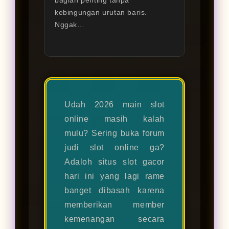
bagian penting tanpa
kebingungan urutan baris.
Nggak…
Udah 2026 main slot
online masih kalah
mulu? Sering buka forum
judi slot online ga?
Adaloh situs slot gacor
hari ini yang lagi rame
banget dibasah karena
memberikan member
kemenangan secara