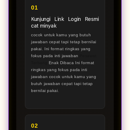
01
Kunjungi Link Login Resmi
cat minyak
cocok untuk kamu yang butuh
jawaban cepat tapi tetap bernilai
pakai. Ini format ringkas yang
fokus pada inti jawaban
Pesawat
Terbang
Enak Dibaca Ini format
ringkas yang fokus pada inti
jawaban cocok untuk kamu yang
butuh jawaban cepat tapi tetap
bernilai pakai.
02