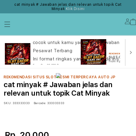
cat minyak # Jawaban jelas dan relevan untuk topik Cat
Minyak
Klik Disini
Lo
in
REKOMENDASI SITUS SLOT RESMI TERPERCAYA AUTO JP
cocok untuk kamu yang butuh jawaban cepat ta
Pesawat Terbang
REKOMENDASI SITUS 
SLOT ONLINE
Ini format ringkas yang fokus pada inti jawab
From Rp. 20.000
From Rp. 20.000 Rp
REKOMENDASI SITUS SLOT RESMI TERPERCAYA AUTO JP
cat minyak # Jawaban jelas dan
relevan untuk topik Cat Minyak
SKU:
333333333
Barcode:
333333333
Rp. 20.000