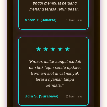
tinggi membuat peluang
menang terasa lebih besar."
Anton F. (Jakarta)
1 hari lalu
★★★★★
"Proses daftar sangat mudah
dan link login selalu update.
Bermain slot di cat minyak
terasa nyaman tanpa
kendala."
Udin S. (Surabaya)
2 hari lalu