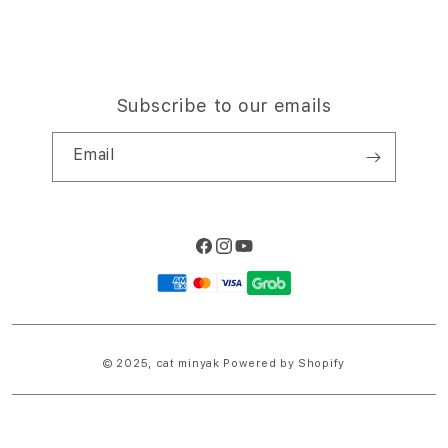
Subscribe to our emails
Email
Facebook
Instagram
YouTube
Payment
methods
© 2025,
cat minyak
Powered by Shopify