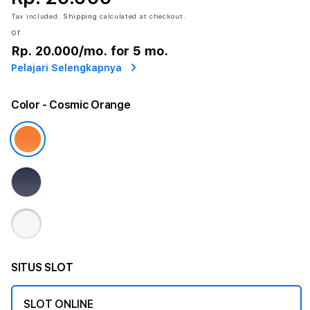
Tax included.
Shipping
calculated at checkout.
or
Rp. 20.000
/mo. for 5 mo.
Pelajari Selengkapnya
Color
- Cosmic Orange
SITUS SLOT
SLOT ONLINE