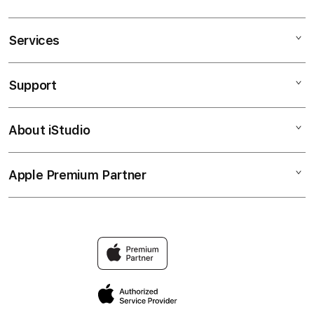
Services
cat minyak
SLOT ONLINE
Support
AppleCare+
SITUS SLOT GACOR
Corporate
SLOT GACOR
About iStudio
My Account
Slot Online
SITUS SLOT ONLINE
Collection & Delivery
Elush Service Provider
SITUS SLOT GACOR
Apple Premium Partner
About Us
Returns & Exchanges
Financing Options
SLOT GACOR TERPOPULER
Find an iStudio near you
Contact Us
Trade-in
SLOT
Why Shop at iStudio
FAQ
Traveller’s Reservation
Elush Corporate Website
Privacy Policy
Site Terms of Use